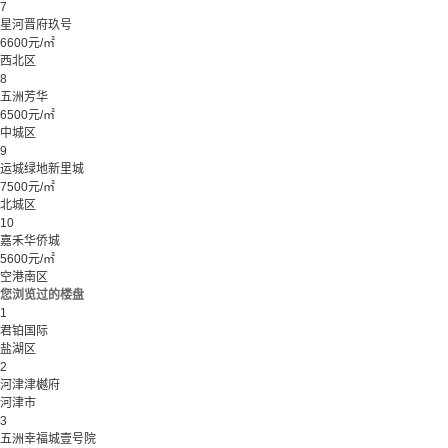
7
星河晋府玖号
6600元/㎡
西北区
8
五洲芳华
6500元/㎡
中城区
9
运城绿地新里城
7500元/㎡
北城区
10
嘉禾华侨城
5600元/㎡
空港南区
您浏览过的楼盘
1
君铂国际
盐湖区
2
河津津樾府
河津市
3
五洲幸福城壹号院