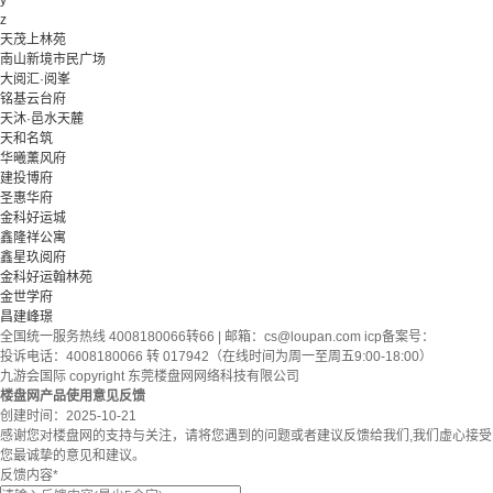
y
z
天茂上林苑
南山新境市民广场
大阅汇·阅峯
铭基云台府
天沐·邑水天麓
天和名筑
华曦薰风府
建投博府
圣惠华府
金科好运城
鑫隆祥公寓
鑫星玖阅府
金科好运翰林苑
金世学府
昌建峰璟
全国统一服务热线 4008180066转66 | 邮箱：
cs@loupan.com
icp备案号：
投诉电话：4008180066 转 017942（在线时间为周一至周五9:00-18:00）
九游会国际 copyright 东莞楼盘网网络科技有限公司
楼盘网产品使用意见反馈
创建时间：
2025-10-21
感谢您对楼盘网的支持与关注，请将您遇到的问题或者建议反馈给我们,我们虚心接受
您最诚挚的意见和建议。
反馈内容
*