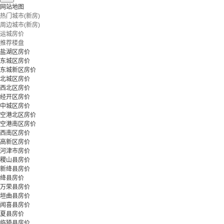
网站地图
热门城市(新房)
周边城市(新房)
运城房价
推荐楼盘
盐湖区房价
东城区房价
东城新区房价
北城区房价
西北区房价
经开区房价
中城区房价
空港北区房价
空港南区房价
西南区房价
高新区房价
河津市房价
稷山县房价
新绛县房价
绛县房价
万荣县房价
垣曲县房价
闻喜县房价
夏县房价
临猗县房价