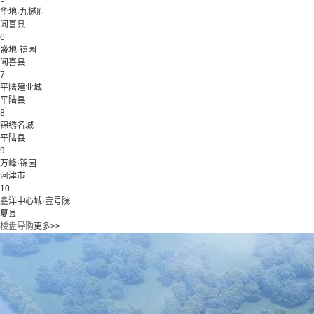
华地·九樾府
闻喜县
6
盛地·禧园
闻喜县
7
平陆建业城
平陆县
8
锦绣名城
平陆县
9
万峰·锦园
河津市
10
鑫洋中心城·壹号院
夏县
楼盘导购
更多>>