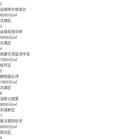
2
运城恒大悦龙台
8000元/㎡
北城区
3
运城吾悦华府
5600元/㎡
北城区
4
西建天茂蓝湾半岛
7000元/㎡
经开区
5
碧桂园云顶
7800元/㎡
北城区
6
湟栋公园里
9000元/㎡
东城新区
7
星河晋府玖号
6600元/㎡
西北区
8