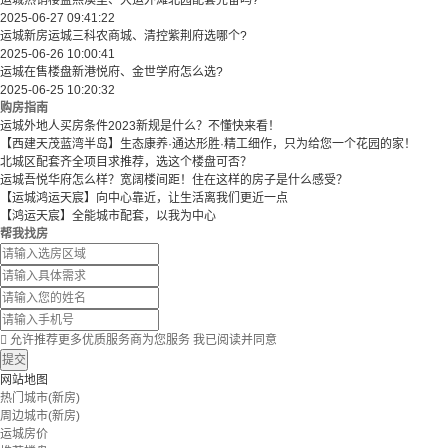
运城热销楼盘熙溪里、大运外滩北园配套完备吗?
2025-06-27 09:41:22
运城新房运城三科农商城、清控紫荆府选哪个?
2025-06-26 10:00:41
运城在售楼盘新港悦府、金世学府怎么选?
2025-06-25 10:20:32
购房指南
运城外地人买房条件2023新规是什么？不懂快来看！
【西建天茂蓝湾半岛】生态康养·通达形胜·精工细作，只为给您一个花园的家！
北城区配套齐全项目求推荐，选这个楼盘可否？
运城吾悦华府怎么样？宽阔楼间距！住在这样的房子是什么感受？
【运城鸿运天宸】向中心靠近，让生活离我们更近一点
【鸿运天宸】全能城市配套，以我为中心
帮我找房

允许推荐更多优质服务商为您服务
我已阅读并同意
提交
网站地图
热门城市(新房)
周边城市(新房)
运城房价