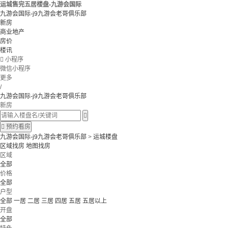
运城售完五居楼盘-九游会国际
九游会国际-j9九游会老哥俱乐部
新房
商业地产
房价
楼讯

小程序
微信小程序
更多
/
九游会国际-j9九游会老哥俱乐部
新房


预约看房
九游会国际-j9九游会老哥俱乐部
>
运城楼盘
区域找房
地图找房
区域
全部
价格
全部
户型
全部
一居
二居
三居
四居
五居
五居以上
开盘
全部