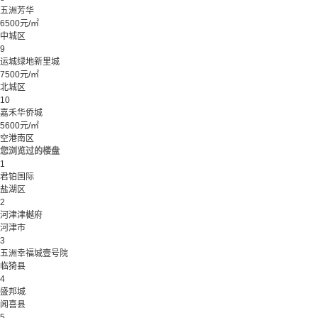
五洲芳华
6500元/㎡
中城区
9
运城绿地新里城
7500元/㎡
北城区
10
嘉禾华侨城
5600元/㎡
空港南区
您浏览过的楼盘
1
君铂国际
盐湖区
2
河津津樾府
河津市
3
五洲幸福城壹号院
临猗县
4
盛邦城
闻喜县
5