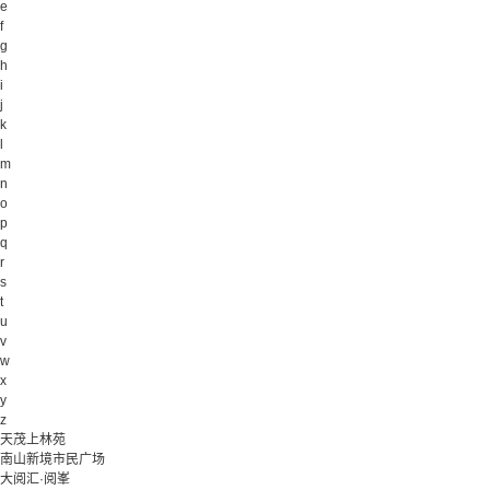
e
f
g
h
i
j
k
l
m
n
o
p
q
r
s
t
u
v
w
x
y
z
天茂上林苑
南山新境市民广场
大阅汇·阅峯