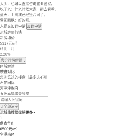
大头：也可以直接咨询置业管家。
吃了么：什么时候大家一起去看看。
蓝天：上周我已经签合同了。
雪花飘飘：好的呢。
人提交加群申请
加群申请
运城房价行情
新房均价
5317
元/㎡
环比上月
2.28%
房价行情解读

区域解读
楼盘对比
您浏览过的楼盘
（最多选4项）
君铂国际
河津津樾府
五洲幸福城壹号院

全部清空
运城热搜楼盘榜
更多>
1
鼎鑫华府
6500元/㎡
空港南区