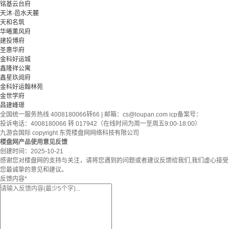
铭基云台府
天沐·邑水天麓
天和名筑
华曦薰风府
建投博府
圣惠华府
金科好运城
鑫隆祥公寓
鑫星玖阅府
金科好运翰林苑
金世学府
昌建峰璟
全国统一服务热线 4008180066转66 | 邮箱：
cs@loupan.com
icp备案号：
投诉电话：4008180066 转 017942（在线时间为周一至周五9:00-18:00）
九游会国际 copyright 东莞楼盘网网络科技有限公司
楼盘网产品使用意见反馈
创建时间：
2025-10-21
感谢您对楼盘网的支持与关注，请将您遇到的问题或者建议反馈给我们,我们虚心接受
您最诚挚的意见和建议。
反馈内容
*