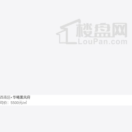
西南区
•
华曦薰风府
均价：
5500元/㎡