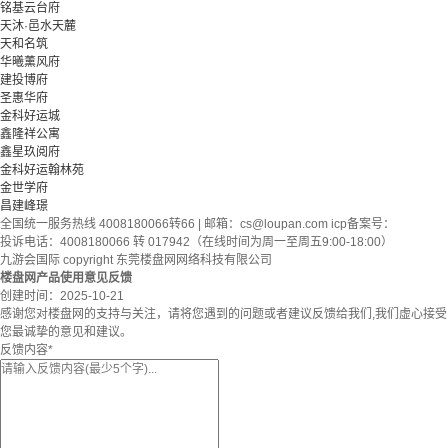
铭基云台府
天沐·邑水天麓
天和名筑
华曦薰风府
建投博府
圣惠华府
金科好运城
鑫隆祥公寓
鑫星玖阅府
金科好运翰林苑
金世学府
昌建峰璟
全国统一服务热线 4008180066转66 | 邮箱：
cs@loupan.com
icp备案号：
投诉电话：4008180066 转 017942（在线时间为周一至周五9:00-18:00）
九游会国际 copyright 东莞楼盘网网络科技有限公司
楼盘网产品使用意见反馈
创建时间：
2025-10-21
感谢您对楼盘网的支持与关注，请将您遇到的问题或者建议反馈给我们,我们虚心接受
您最诚挚的意见和建议。
反馈内容
*