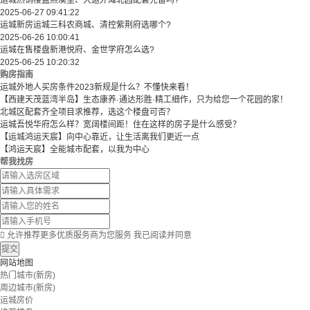
运城热销楼盘熙溪里、大运外滩北园配套完备吗?
2025-06-27 09:41:22
运城新房运城三科农商城、清控紫荆府选哪个?
2025-06-26 10:00:41
运城在售楼盘新港悦府、金世学府怎么选?
2025-06-25 10:20:32
购房指南
运城外地人买房条件2023新规是什么？不懂快来看！
【西建天茂蓝湾半岛】生态康养·通达形胜·精工细作，只为给您一个花园的家！
北城区配套齐全项目求推荐，选这个楼盘可否？
运城吾悦华府怎么样？宽阔楼间距！住在这样的房子是什么感受？
【运城鸿运天宸】向中心靠近，让生活离我们更近一点
【鸿运天宸】全能城市配套，以我为中心
帮我找房

允许推荐更多优质服务商为您服务
我已阅读并同意
提交
网站地图
热门城市(新房)
周边城市(新房)
运城房价