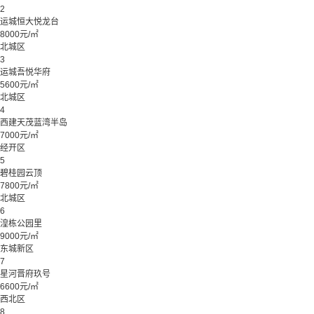
2
运城恒大悦龙台
8000元/㎡
北城区
3
运城吾悦华府
5600元/㎡
北城区
4
西建天茂蓝湾半岛
7000元/㎡
经开区
5
碧桂园云顶
7800元/㎡
北城区
6
湟栋公园里
9000元/㎡
东城新区
7
星河晋府玖号
6600元/㎡
西北区
8