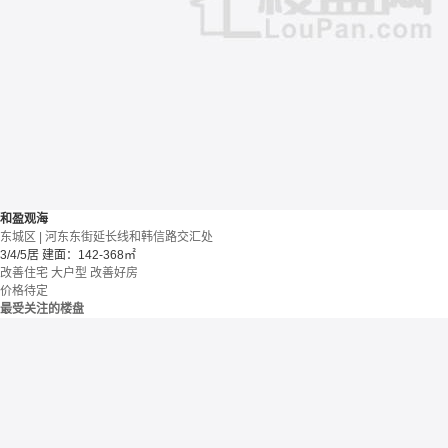
和盈观海
东城区 | 河东东街延长线和韩信路交汇处
3/4/5居
建面：142-368㎡
改善住宅
大户型
改善好房
价格待定
最受关注的楼盘