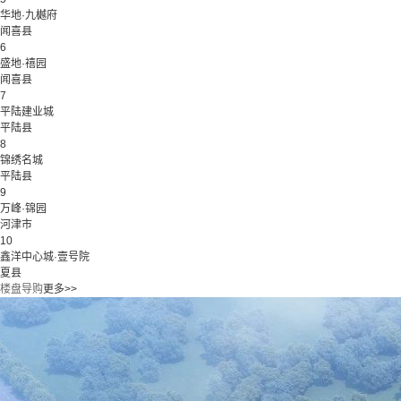
华地·九樾府
闻喜县
6
盛地·禧园
闻喜县
7
平陆建业城
平陆县
8
锦绣名城
平陆县
9
万峰·锦园
河津市
10
鑫洋中心城·壹号院
夏县
楼盘导购
更多>>