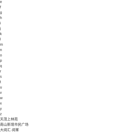
e
f
g
h
i
j
k
l
m
n
o
p
q
r
s
t
u
v
w
x
y
z
天茂上林苑
南山新境市民广场
大阅汇·阅峯