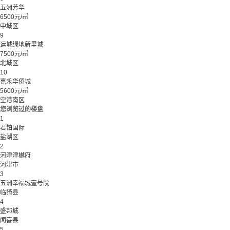
五洲芳华
6500元/㎡
中城区
9
运城绿地新里城
7500元/㎡
北城区
10
嘉禾华侨城
5600元/㎡
空港南区
您浏览过的楼盘
1
君铂国际
盐湖区
2
河津津樾府
河津市
3
五洲幸福城壹号院
临猗县
4
盛邦城
闻喜县
5