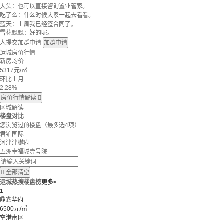
大头：也可以直接咨询置业管家。
吃了么：什么时候大家一起去看看。
蓝天：上周我已经签合同了。
雪花飘飘：好的呢。
人提交加群申请
加群申请
运城房价行情
新房均价
5317
元/㎡
环比上月
2.28%
房价行情解读

区域解读
楼盘对比
您浏览过的楼盘
（最多选4项）
君铂国际
河津津樾府
五洲幸福城壹号院

全部清空
运城热搜楼盘榜
更多>
1
鼎鑫华府
6500元/㎡
空港南区