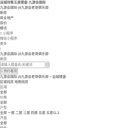
运城待售五居楼盘-九游会国际
九游会国际-j9九游会老哥俱乐部
新房
商业地产
房价
楼讯

小程序
微信小程序
更多
/
九游会国际-j9九游会老哥俱乐部
新房


预约看房
九游会国际-j9九游会老哥俱乐部
>
运城楼盘
区域找房
地图找房
区域
全部
价格
全部
户型
全部
一居
二居
三居
四居
五居
五居以上
开盘
全部