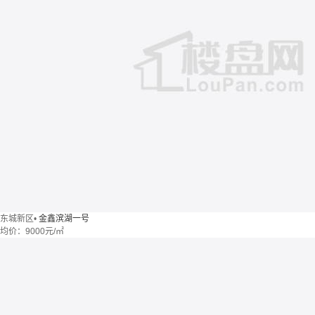
东城新区
•
金鑫滨湖一号
均价：
9000元/㎡