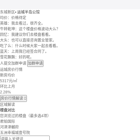
东城新区
•
运城半岛公馆
均价：
价格待定
英雄：我去看过，很齐全。
牛转乾坤：这个楼盘价格波动大么？
回忆：我建议你们去楼盘看看。
大头：也可以直接咨询置业管家。
吃了么：什么时候大家一起去看看。
蓝天：上周我已经签合同了。
雪花飘飘：好的呢。
人提交加群申请
加群申请
运城房价行情
新房均价
5317
元/㎡
环比上月
2.28%
房价行情解读

区域解读
楼盘对比
您浏览过的楼盘
（最多选4项）
君铂国际
河津津樾府
五洲幸福城壹号院