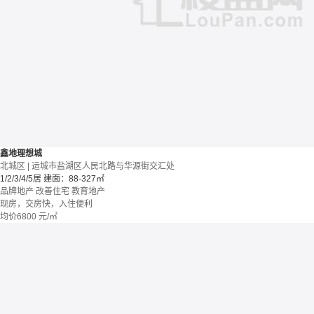
鑫地理想城
北城区 | 运城市盐湖区人民北路与华源街交汇处
1/2/3/4/5居
建面：88-327㎡
品牌地产
改善住宅
教育地产
现房，交房快，入住便利
均价
6800
元/㎡