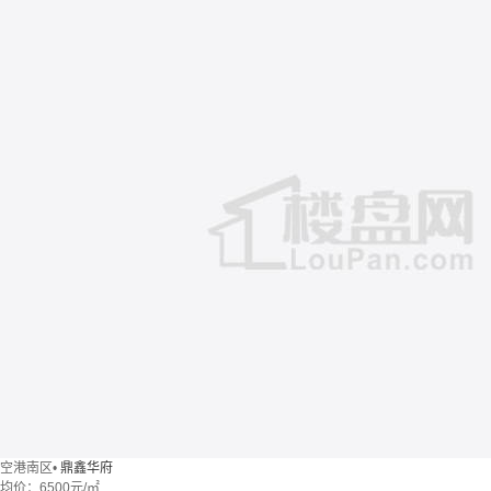
空港南区
•
鼎鑫华府
均价：
6500元/㎡