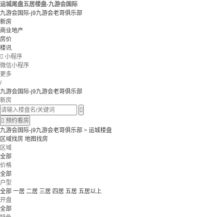
运城尾盘五居楼盘-九游会国际
九游会国际-j9九游会老哥俱乐部
新房
商业地产
房价
楼讯

小程序
微信小程序
更多
/
九游会国际-j9九游会老哥俱乐部
新房


预约看房
九游会国际-j9九游会老哥俱乐部
>
运城楼盘
区域找房
地图找房
区域
全部
价格
全部
户型
全部
一居
二居
三居
四居
五居
五居以上
开盘
全部