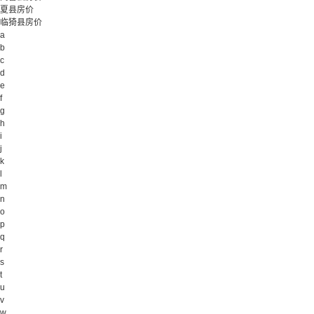
夏县房价
临猗县房价
a
b
c
d
e
f
g
h
i
j
k
l
m
n
o
p
q
r
s
t
u
v
w