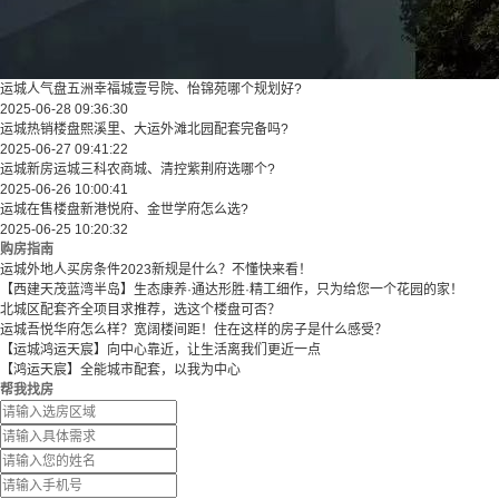
运城人气盘五洲幸福城壹号院、怡锦苑哪个规划好?
2025-06-28 09:36:30
运城热销楼盘熙溪里、大运外滩北园配套完备吗?
2025-06-27 09:41:22
运城新房运城三科农商城、清控紫荆府选哪个?
2025-06-26 10:00:41
运城在售楼盘新港悦府、金世学府怎么选?
2025-06-25 10:20:32
购房指南
运城外地人买房条件2023新规是什么？不懂快来看！
【西建天茂蓝湾半岛】生态康养·通达形胜·精工细作，只为给您一个花园的家！
北城区配套齐全项目求推荐，选这个楼盘可否？
运城吾悦华府怎么样？宽阔楼间距！住在这样的房子是什么感受？
【运城鸿运天宸】向中心靠近，让生活离我们更近一点
【鸿运天宸】全能城市配套，以我为中心
帮我找房