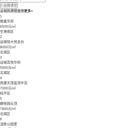

全部清空
运城热搜楼盘榜
更多>
1
鼎鑫华府
6500元/㎡
空港南区
2
运城恒大悦龙台
8000元/㎡
北城区
3
运城吾悦华府
5600元/㎡
北城区
4
西建天茂蓝湾半岛
7000元/㎡
经开区
5
碧桂园云顶
7800元/㎡
北城区
6
湟栋公园里