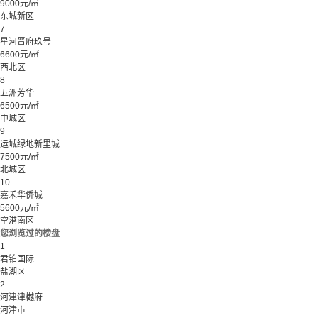
9000元/㎡
东城新区
7
星河晋府玖号
6600元/㎡
西北区
8
五洲芳华
6500元/㎡
中城区
9
运城绿地新里城
7500元/㎡
北城区
10
嘉禾华侨城
5600元/㎡
空港南区
您浏览过的楼盘
1
君铂国际
盐湖区
2
河津津樾府
河津市