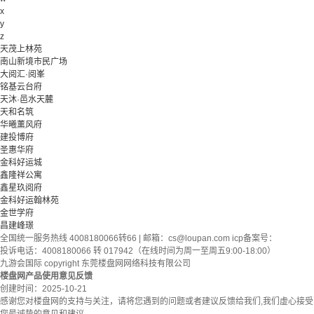
x
y
z
天茂上林苑
南山新境市民广场
大阅汇·阅峯
铭基云台府
天沐·邑水天麓
天和名筑
华曦薰风府
建投博府
圣惠华府
金科好运城
鑫隆祥公寓
鑫星玖阅府
金科好运翰林苑
金世学府
昌建峰璟
全国统一服务热线 4008180066转66 | 邮箱：
cs@loupan.com
icp备案号：
投诉电话：4008180066 转 017942（在线时间为周一至周五9:00-18:00）
九游会国际 copyright 东莞楼盘网网络科技有限公司
楼盘网产品使用意见反馈
创建时间：
2025-10-21
感谢您对楼盘网的支持与关注，请将您遇到的问题或者建议反馈给我们,我们虚心接受