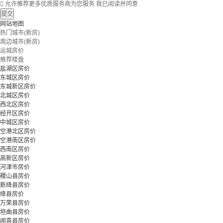

允许推荐更多优质服务商为您服务
我已阅读并同意
提交
网站地图
热门城市(新房)
周边城市(新房)
运城房价
推荐楼盘
盐湖区房价
东城区房价
东城新区房价
北城区房价
西北区房价
经开区房价
中城区房价
空港北区房价
空港南区房价
西南区房价
高新区房价
河津市房价
稷山县房价
新绛县房价
绛县房价
万荣县房价
垣曲县房价
闻喜县房价