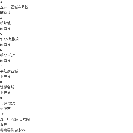
3
五洲幸福城壹号院
临猗县
4
盛邦城
闻喜县
5
华地·九樾府
闻喜县
6
盛地·禧园
闻喜县
7
平陆建业城
平陆县
8
锦绣名城
平陆县
9
万峰·锦园
河津市
10
鑫洋中心城·壹号院
夏县
楼盘导购
更多>>