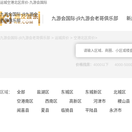
运城空港北区房价-九游会国际
九游会国际-j9九游会
九游会国际-j9九游会老哥俱乐部
新
老哥俱乐部
>
>
>
九游会国际-j9九游会老哥俱乐部
运城房价
空港北区房价
价格找房：
4000以下
4000-500
区域：
全部
盐湖区
东城区
东城新区
北城区
空港南区
西南区
高新区
河津市
稷山县
闻喜县
夏县
临猗县
平陆县
永济市