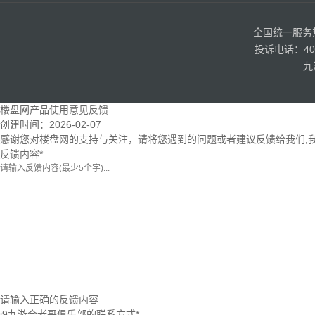
全国统一服务热线
投诉电话：400
九
楼盘网产品使用意见反馈
创建时间：
2026-02-07
感谢您对楼盘网的支持与关注，请将您遇到的问题或者建议反馈给我们,
反馈内容
*
请输入正确的反馈内容
j9九游会老哥俱乐部的联系方式
*