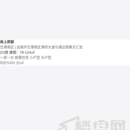
尚上府邸
空港南区 | 运城市空港南区港府大道与通达南路交汇处
2/3居
建面：78-124㎡
一房一价
刚需住宅
小户型
大户型
均价
5500
元/㎡