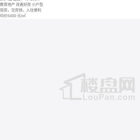
教育地产
改善好房
小户型
现房，交房快，入住便利
均价
5400
元/㎡