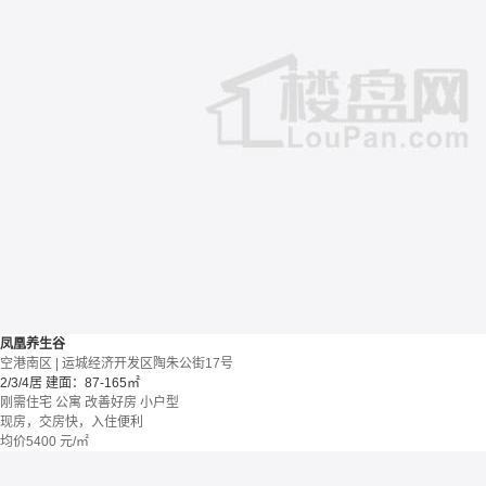
凤凰养生谷
空港南区 | 运城经济开发区陶朱公街17号
2/3/4居
建面：87-165㎡
刚需住宅
公寓
改善好房
小户型
现房，交房快，入住便利
均价
5400
元/㎡