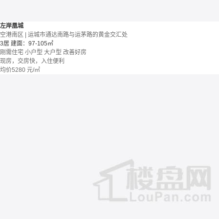
左岸凰城
空港南区 | 运城市通达南路与运茅路的黄金交汇处
3居
建面：97-105㎡
刚需住宅
小户型
大户型
改善好房
现房，交房快，入住便利
均价
5280
元/㎡