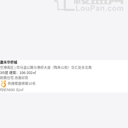
嘉禾华侨城
空港南区 | 司马温公路与港府大道（陶朱公街）交汇处东北角
3/5居
建面：106-202㎡
刚需住宅
改善好房
热搜楼盘榜第10名
均价
5600
元/㎡