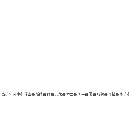
区
高新区
河津市
稷山县
新绛县
绛县
万荣县
垣曲县
闻喜县
夏县
临猗县
平陆县
永济市