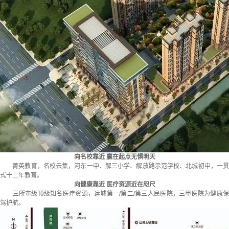
向名校靠近 赢在起点无惧明天
菁英教育，名校云集，河东一中、解三小学、解放路示范学校、北城初中，一贯
式十二年教育。
向健康靠近 医疗资源近在咫尺
三所市级顶级知名医疗资源，运城第一/第二/第三人民医院，三甲医院为健康保
驾护航。