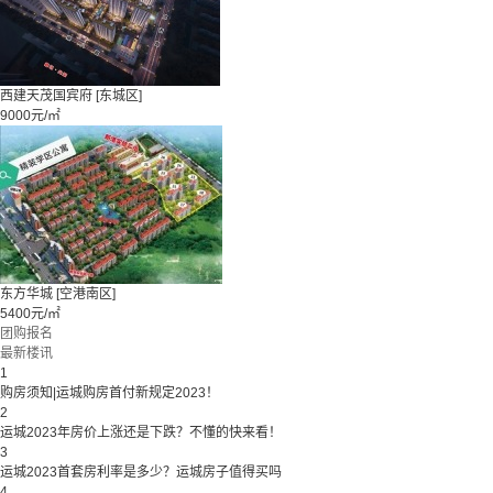
西建天茂国宾府
[东城区]
9000元/㎡
东方华城
[空港南区]
5400元/㎡
团购报名
最新楼讯
1
购房须知|运城购房首付新规定2023！
2
运城2023年房价上涨还是下跌？不懂的快来看！
3
运城2023首套房利率是多少？运城房子值得买吗
4