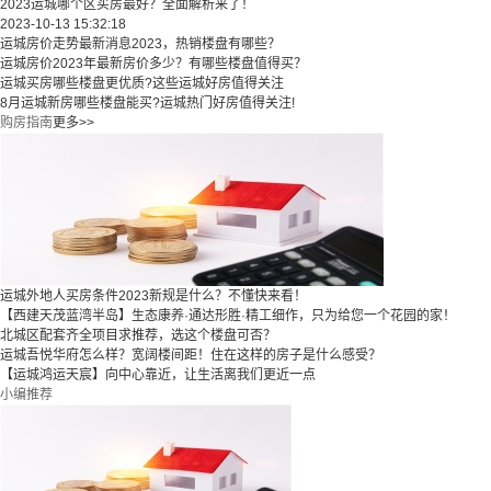
2023运城哪个区买房最好？全面解析来了！
2023-10-13 15:32:18
运城房价走势最新消息2023，热销楼盘有哪些？
运城房价2023年最新房价多少？有哪些楼盘值得买？
运城买房哪些楼盘更优质?这些运城好房值得关注
8月运城新房哪些楼盘能买?运城热门好房值得关注!
购房指南
更多>>
运城外地人买房条件2023新规是什么？不懂快来看！
【西建天茂蓝湾半岛】生态康养·通达形胜·精工细作，只为给您一个花园的家！
北城区配套齐全项目求推荐，选这个楼盘可否？
运城吾悦华府怎么样？宽阔楼间距！住在这样的房子是什么感受？
【运城鸿运天宸】向中心靠近，让生活离我们更近一点
小编推荐