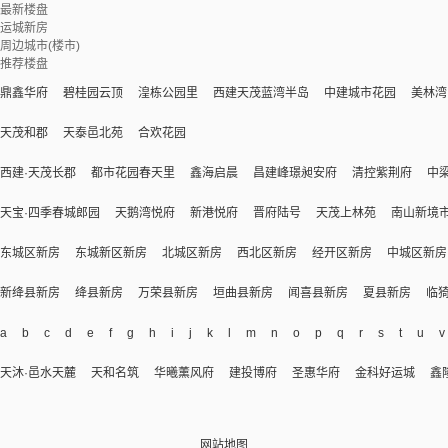
最新楼盘
运城新房
周边城市(楼市)
推荐楼盘
鼎鑫华府
碧桂园云顶
湟栋公园里
西建天茂蓝湾半岛
中建城市花园
美林湾
天茂和郡
天泰邑北苑
合欢花园
西建·天茂长郡
都市花园春天里
鑫海启晨
昌建峰璟昶安府
清控紫荆府
中
天宝·四季春城郎园
天鹅湾悦府
新港悦府
晋府陆号
天茂上林苑
南山新境
东城区新房
东城新区新房
北城区新房
西北区新房
经开区新房
中城区新房
新绛县新房
绛县新房
万荣县新房
垣曲县新房
闻喜县新房
夏县新房
临
a
b
c
d
e
f
g
h
i
j
k
l
m
n
o
p
q
r
s
t
u
v
天沐·邑水天麓
天和名筑
华曦薰风府
建投博府
圣惠华府
金科好运城
鑫
网站地图