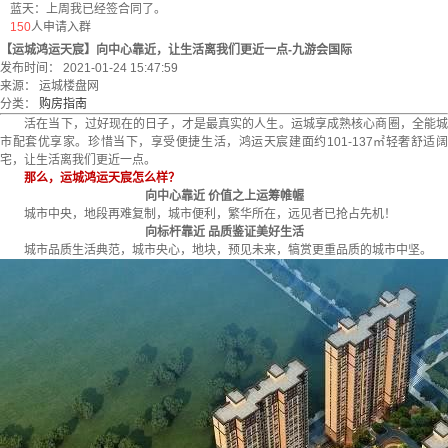
蓝天：上周我已经签合同了。
150
人申请入群
【运城鸿运天宸】向中心靠近，让生活离我们更近一点-九游会国际
发布时间： 2021-01-24 15:47:59
来源： 运城楼盘网
分类：
购房指南
活在当下，过好现在的日子，才是最真实的人生。运城享成熟核心商圈，全能城
市配套优享家。珍惜当下，享受便捷生活，鸿运天宸建面约101-137㎡轻奢舒适阔
宅，让生活离我们更近一点。
那么，运城鸿运天宸怎么样？
向中心靠近 价值之上运筹帷幄
城市中央，地段再难复制，城市便利，繁华所在，远见者已抢占先机！
向标杆靠近 品质鉴证美好生活
城市品质生活典范，城市央心，地块，预见未来，犒赏更重品质的城市中坚。