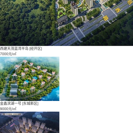
西建天茂蓝湾半岛
[经开区]
7000元/㎡
金鑫滨湖一号
[东城新区]
9000元/㎡