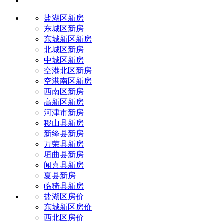
盐湖区新房
东城区新房
东城新区新房
北城区新房
中城区新房
空港北区新房
空港南区新房
西南区新房
高新区新房
河津市新房
稷山县新房
新绛县新房
万荣县新房
垣曲县新房
闻喜县新房
夏县新房
临猗县新房
盐湖区房价
东城新区房价
西北区房价