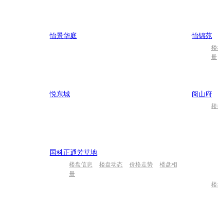
怡景华庭
怡锦苑
楼
册
悦东城
阅山府
楼
国科正通芳草地
楼盘信息
楼盘动态
价格走势
楼盘相
册
楼