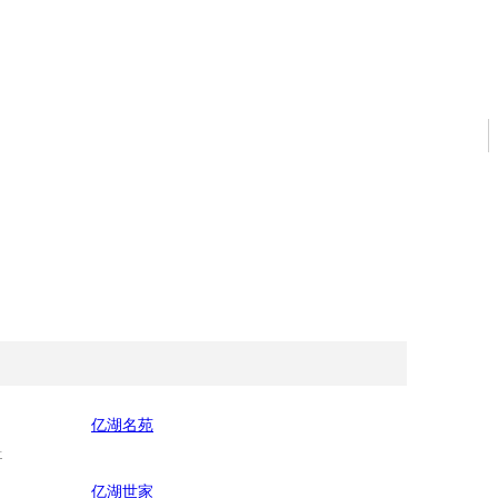
亿湖名苑
册
亿湖世家