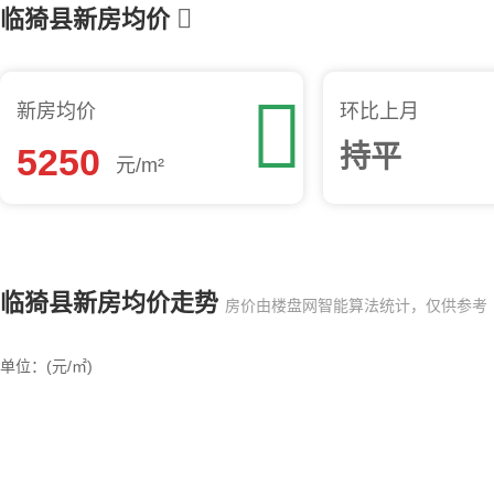

临猗县新房均价

新房均价
环比上月
持平
5250
元/m²
临猗县新房均价走势
房价由楼盘网智能算法统计，仅供参考
单位：(元/㎡)