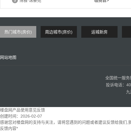
9
博雅·逸豪苑
临猗县>
热门城市(房价)
周边城市(房价)
运城新房
网站地图
全国统一服务热线
投诉电话：400
九
楼盘网产品使用意见反馈
创建时间：
2026-02-07
感谢您对楼盘网的支持与关注，请将您遇到的问题或者建议反馈给我们,
反馈内容
*