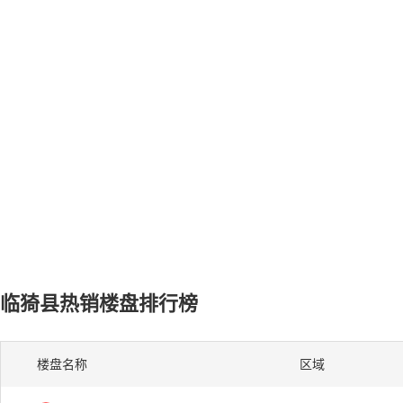
临猗县热销楼盘排行榜
楼盘名称
区域