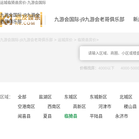
运城临猗县房价-九游会国际
九游会国际-j9九游会
九游会国际-j9九游会老哥俱乐部
新
老哥俱乐部
>
>
>
九游会国际-j9九游会老哥俱乐部
运城房价
临猗县房价
价格找房：
4000以下
4000-500
区域：
全部
盐湖区
东城区
东城新区
北城区
空港南区
西南区
高新区
河津市
稷山县
闻喜县
夏县
临猗县
平陆县
永济市