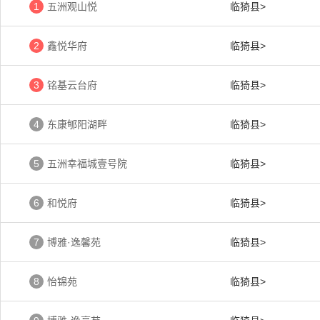
1
五洲观山悦
临猗县>
2
鑫悦华府
临猗县>
3
铭基云台府
临猗县>
4
东康郇阳湖畔
临猗县>
5
五洲幸福城壹号院
临猗县>
6
和悦府
临猗县>
7
博雅·逸馨苑
临猗县>
8
怡锦苑
临猗县>