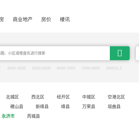
房
商业地产
房价
楼讯

下
4000-5000
5000-6000
6000-7000
7000-8000
8000以上
北城区
西北区
经开区
中城区
空港北区
稷山县
新绛县
绛县
万荣县
垣曲县
永济市
芮城县