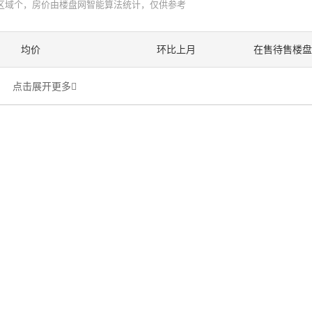
区域个，房价由楼盘网智能算法统计，仅供参考
均价
环比上月
在售待售楼盘
点击展开更多
