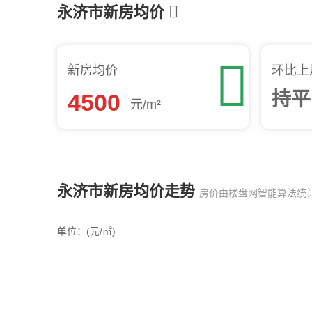

永济市新房均价

新房均价
环比上
持平
4500
元/m²
永济市新房均价走势
房价由楼盘网智能算法统
单位：(元/㎡)