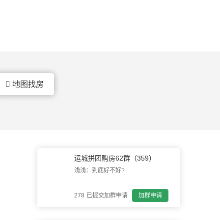

地图找房
运城拼团购房62群（359）
浅浅：到底好不好?
雪花飘飘：好的呢。
零：周边环境设施怎么样?
278
已提交加群申请
加群申请
英雄：我去看过，很齐全。
牛转乾坤：这个楼盘价格波动大么？
日记本：性价比高。