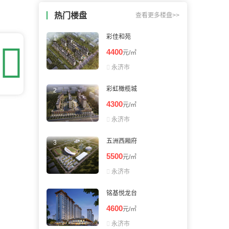
回忆：我建议你们去楼盘看看。
热门楼盘
查看更多楼盘>>
大头：也可以直接咨询置业管家。
吃了么：什么时候大家一起去看看啊。
蓝天：上周我已经签合同了。
彩佳和苑

4400
元/㎡

永济市
彩虹橄榄城
4300
元/㎡

永济市
五洲西厢府
5500
元/㎡

永济市
铭基悦龙台
4600
元/㎡

永济市