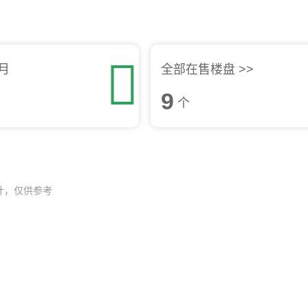

月
全部在售楼盘 >>
9
个
计，仅供参考