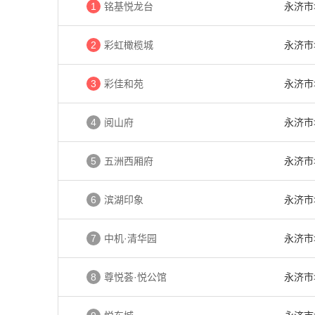
1
铭基悦龙台
永济市
2
彩虹橄榄城
永济市
3
彩佳和苑
永济市
4
阅山府
永济市
5
五洲西厢府
永济市
6
滨湖印象
永济市
7
中机·清华园
永济市
8
尊悦荟·悦公馆
永济市