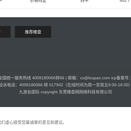
>
价格待定
持平
502个
房
推荐楼盘
全国统一服务热线 4008180066转66 | 邮箱：
cs@loupan.com
icp备案号
投诉电话：4008180066 转 017942（在线时间为周一至周五9:00-18:00
九游会国际 copyright 东莞楼盘网网络科技有限公司
我们虚心接受您最诚挚的意见和建议。