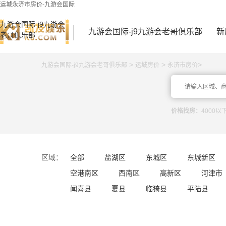
运城永济市房价-九游会国际
九游会国际-j9九游会
九游会国际-j9九游会老哥俱乐部
新
老哥俱乐部
>
>
>
九游会国际-j9九游会老哥俱乐部
运城房价
永济市房价
价格找房：
4000以
区域：
全部
盐湖区
东城区
东城新区
空港南区
西南区
高新区
河津市
闻喜县
夏县
临猗县
平陆县