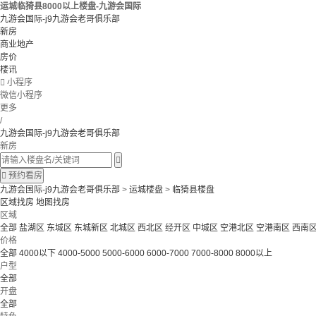
运城临猗县8000以上楼盘-九游会国际
九游会国际-j9九游会老哥俱乐部
新房
商业地产
房价
楼讯

小程序
微信小程序
更多
/
九游会国际-j9九游会老哥俱乐部
新房


预约看房
九游会国际-j9九游会老哥俱乐部
>
运城楼盘
>
临猗县楼盘
区域找房
地图找房
区域
全部
盐湖区
东城区
东城新区
北城区
西北区
经开区
中城区
空港北区
空港南区
西南
价格
全部
4000以下
4000-5000
5000-6000
6000-7000
7000-8000
8000以上
户型
全部
开盘
全部