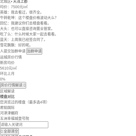
北城区
•
天茂上郡
均价：
7500元/㎡
英雄：我去看过，很齐全。
牛转乾坤：这个楼盘价格波动大么？
回忆：我建议你们去楼盘看看。
大头：也可以直接咨询置业管家。
吃了么：什么时候大家一起去看看。
蓝天：上周我已经签合同了。
雪花飘飘：好的呢。
人提交加群申请
加群申请
运城房价行情
新房均价
5610
元/㎡
环比上月
0%
房价行情解读

区域解读
楼盘对比
您浏览过的楼盘
（最多选4项）
君铂国际
河津津樾府
五洲幸福城壹号院

全部清空