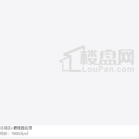
北城区
•
碧桂园云顶
均价：
7800元/㎡