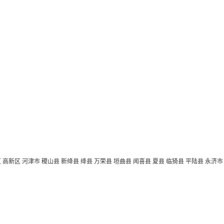
区
高新区
河津市
稷山县
新绛县
绛县
万荣县
垣曲县
闻喜县
夏县
临猗县
平陆县
永济市