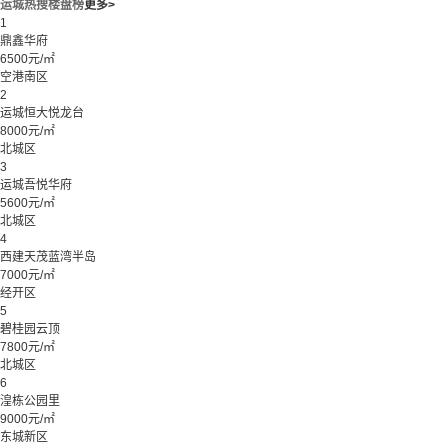
运城热搜楼盘榜
更多>
1
鼎鑫华府
6500元/㎡
空港南区
2
运城恒大悦龙台
8000元/㎡
北城区
3
运城吾悦华府
5600元/㎡
北城区
4
西建天茂蓝湾半岛
7000元/㎡
经开区
5
碧桂园云顶
7800元/㎡
北城区
6
湟栋公园里
9000元/㎡
东城新区