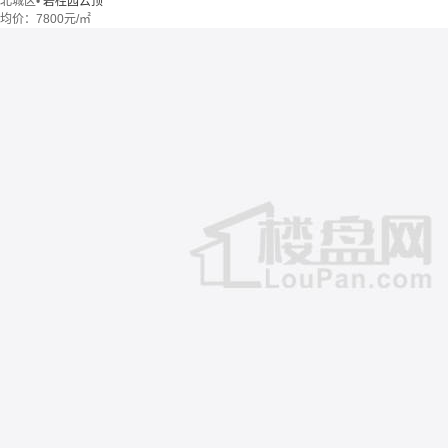
北城区
•
碧桂园云顶
均价：
7800元/㎡