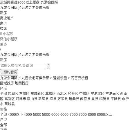
运城闻喜县8000以上楼盘-九游会国际
九游会国际-j9九游会老哥俱乐部
新房
商业地产
房价
楼讯

小程序
微信小程序
更多
/
九游会国际-j9九游会老哥俱乐部
新房


预约看房
九游会国际-j9九游会老哥俱乐部
>
运城楼盘
>
闻喜县楼盘
区域找房
地图找房
区域
全部
盐湖区
东城区
东城新区
北城区
西北区
经开区
中城区
空港北区
空港南区
西南
区
高新区
河津市
稷山县
新绛县
绛县
万荣县
垣曲县
闻喜县
夏县
临猗县
平陆县
永济
市
芮城县
价格
全部
4000以下
4000-5000
5000-6000
6000-7000
7000-8000
8000以上
户型
全部