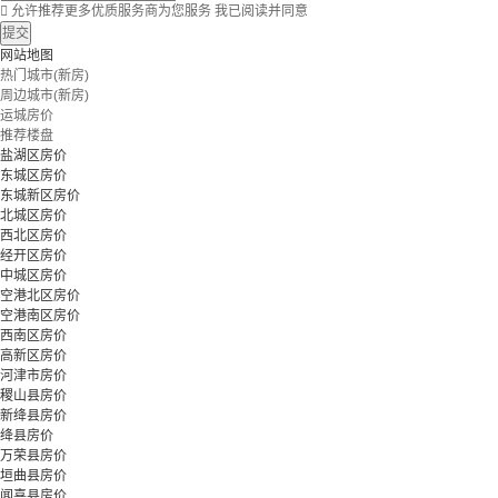

允许推荐更多优质服务商为您服务
我已阅读并同意
提交
网站地图
热门城市(新房)
周边城市(新房)
运城房价
推荐楼盘
盐湖区房价
东城区房价
东城新区房价
北城区房价
西北区房价
经开区房价
中城区房价
空港北区房价
空港南区房价
西南区房价
高新区房价
河津市房价
稷山县房价
新绛县房价
绛县房价
万荣县房价
垣曲县房价
闻喜县房价