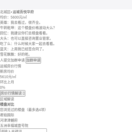
北城区
•
运城吾悦华府
均价：
5600元/㎡
英雄：我去看过，很齐全。
牛转乾坤：这个楼盘价格波动大么？
回忆：我建议你们去楼盘看看。
大头：也可以直接咨询置业管家。
吃了么：什么时候大家一起去看看。
蓝天：上周我已经签合同了。
雪花飘飘：好的呢。
人提交加群申请
加群申请
运城房价行情
新房均价
5610
元/㎡
环比上月
0%
房价行情解读

区域解读
楼盘对比
您浏览过的楼盘
（最多选4项）
君铂国际
河津津樾府
五洲幸福城壹号院