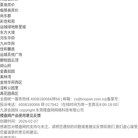
夏县房价
临猗县房价
尚东郡
彩佳和苑
运城绿地新里城
东方大境
河东华府
九州华府
佳和馨居
运城吾悦广场
碧桂园云顶
阅山府
金鑫如园
美林湾
金悦华府西区
湟栋公园里
禹花园南区
全国统一服务热线 4008180066转66 | 邮箱：
cs@loupan.com
icp备案号：
投诉电话：4008180066 转 017942（在线时间为周一至周五9:00-18:00）
九游会国际 copyright 东莞楼盘网网络科技有限公司
楼盘网产品使用意见反馈
创建时间：
2026-02-07
感谢您对楼盘网的支持与关注，请将您遇到的问题或者建议反馈给我们,我们虚心接受
您最诚挚的意见和建议。