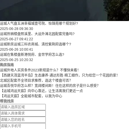
运城人气盘五洲幸福城壹号院、怡锦苑哪个规划好?
2025-06-28 09:36:30
运城热销楼盘熙溪里、大运外滩北园配套完备吗?
2025-06-27 09:41:22
运城新房运城三科农商城、清控紫荆府选哪个?
2025-06-26 10:00:41
运城在售楼盘新港悦府、金世学府怎么选?
2025-06-25 10:20:32
购房指南
运城外地人买房条件2023新规是什么？不懂快来看！
【西建天茂蓝湾半岛】生态康养·通达形胜·精工细作，只为给您一个花园的家！
北城区配套齐全项目求推荐，选这个楼盘可否？
运城吾悦华府怎么样？宽阔楼间距！住在这样的房子是什么感受？
【运城鸿运天宸】向中心靠近，让生活离我们更近一点
【鸿运天宸】全能城市配套，以我为中心
帮我找房