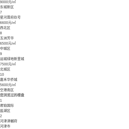
9000元/㎡
东城新区
7
星河晋府玖号
6600元/㎡
西北区
8
五洲芳华
6500元/㎡
中城区
9
运城绿地新里城
7500元/㎡
北城区
10
嘉禾华侨城
5600元/㎡
空港南区
您浏览过的楼盘
1
君铂国际
盐湖区
2
河津津樾府
河津市