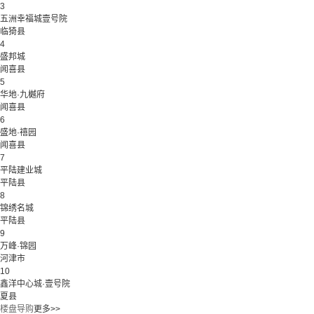
3
五洲幸福城壹号院
临猗县
4
盛邦城
闻喜县
5
华地·九樾府
闻喜县
6
盛地·禧园
闻喜县
7
平陆建业城
平陆县
8
锦绣名城
平陆县
9
万峰·锦园
河津市
10
鑫洋中心城·壹号院
夏县
楼盘导购
更多>>