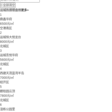

全部清空
运城热搜楼盘榜
更多>
1
鼎鑫华府
6500元/㎡
空港南区
2
运城恒大悦龙台
8000元/㎡
北城区
3
运城吾悦华府
5600元/㎡
北城区
4
西建天茂蓝湾半岛
7000元/㎡
经开区
5
碧桂园云顶
7800元/㎡
北城区
6
湟栋公园里