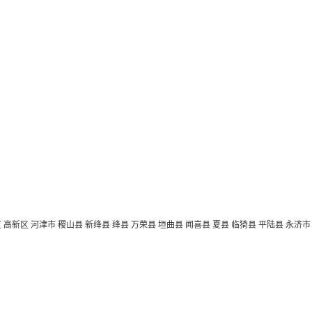
区
高新区
河津市
稷山县
新绛县
绛县
万荣县
垣曲县
闻喜县
夏县
临猗县
平陆县
永济市