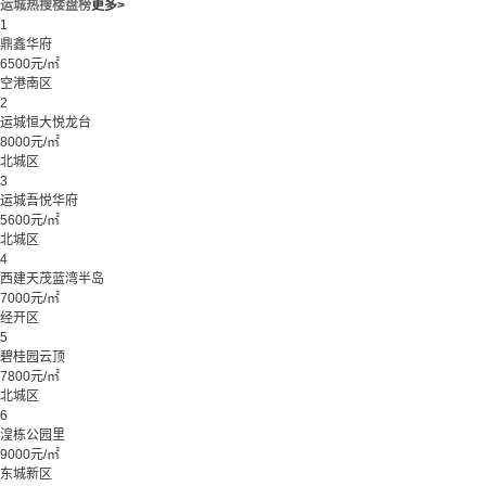
运城热搜楼盘榜
更多>
1
鼎鑫华府
6500元/㎡
空港南区
2
运城恒大悦龙台
8000元/㎡
北城区
3
运城吾悦华府
5600元/㎡
北城区
4
西建天茂蓝湾半岛
7000元/㎡
经开区
5
碧桂园云顶
7800元/㎡
北城区
6
湟栋公园里
9000元/㎡
东城新区