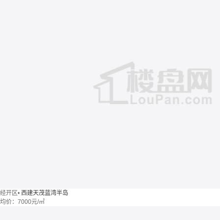
经开区
•
西建天茂蓝湾半岛
均价：
7000元/㎡