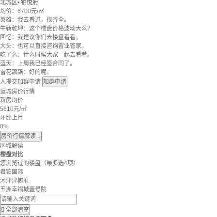
北城区
•
铂悦府
均价：
6700元/㎡
英雄：我去看过，很齐全。
牛转乾坤：这个楼盘价格波动大么？
回忆：我建议你们去楼盘看看。
大头：也可以直接咨询置业管家。
吃了么：什么时候大家一起去看看。
蓝天：上周我已经签合同了。
雪花飘飘：好的呢。
人提交加群申请
加群申请
运城房价行情
新房均价
5610
元/㎡
环比上月
0%
房价行情解读

区域解读
楼盘对比
您浏览过的楼盘
（最多选4项）
君铂国际
河津津樾府
五洲幸福城壹号院

全部清空