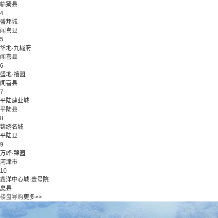
临猗县
4
盛邦城
闻喜县
5
华地·九樾府
闻喜县
6
盛地·禧园
闻喜县
7
平陆建业城
平陆县
8
锦绣名城
平陆县
9
万峰·锦园
河津市
10
鑫洋中心城·壹号院
夏县
楼盘导购
更多>>