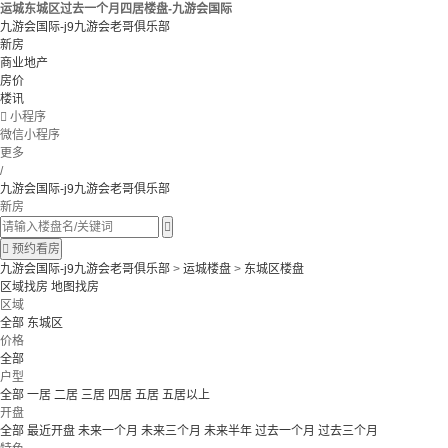
运城东城区过去一个月四居楼盘-九游会国际
九游会国际-j9九游会老哥俱乐部
新房
商业地产
房价
楼讯

小程序
微信小程序
更多
/
九游会国际-j9九游会老哥俱乐部
新房


预约看房
九游会国际-j9九游会老哥俱乐部
>
运城楼盘
>
东城区楼盘
区域找房
地图找房
区域
全部
东城区
价格
全部
户型
全部
一居
二居
三居
四居
五居
五居以上
开盘
全部
最近开盘
未来一个月
未来三个月
未来半年
过去一个月
过去三个月