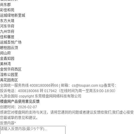
尚东郡
彩佳和苑
运城绿地新里城
东方大境
河东华府
九州华府
佳和馨居
运城吾悦广场
碧桂园云顶
阅山府
金鑫如园
美林湾
金悦华府西区
湟栋公园里
禹花园南区
全国统一服务热线 4008180066转66 | 邮箱：
cs@loupan.com
icp备案号：
投诉电话：4008180066 转 017942（在线时间为周一至周五9:00-18:00）
九游会国际 copyright 东莞楼盘网网络科技有限公司
楼盘网产品使用意见反馈
创建时间：
2026-02-07
感谢您对楼盘网的支持与关注，请将您遇到的问题或者建议反馈给我们,我们虚心接受
您最诚挚的意见和建议。
反馈内容
*