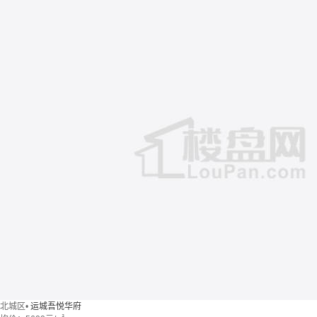
北城区
•
运城吾悦华府