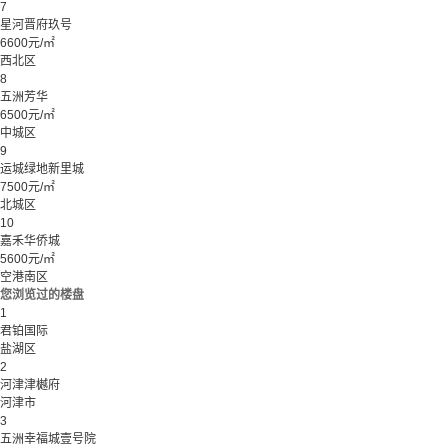
7
星河晋府玖号
6600元/㎡
西北区
8
五洲芳华
6500元/㎡
中城区
9
运城绿地新里城
7500元/㎡
北城区
10
嘉禾华侨城
5600元/㎡
空港南区
您浏览过的楼盘
1
君铂国际
盐湖区
2
河津津樾府
河津市
3
五洲幸福城壹号院