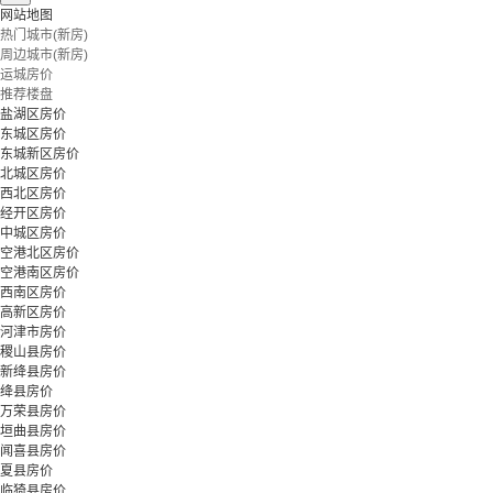
网站地图
热门城市(新房)
周边城市(新房)
运城房价
推荐楼盘
盐湖区房价
东城区房价
东城新区房价
北城区房价
西北区房价
经开区房价
中城区房价
空港北区房价
空港南区房价
西南区房价
高新区房价
河津市房价
稷山县房价
新绛县房价
绛县房价
万荣县房价
垣曲县房价
闻喜县房价
夏县房价
临猗县房价