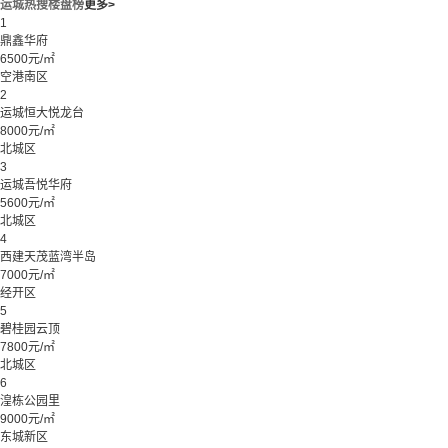
运城热搜楼盘榜
更多>
1
鼎鑫华府
6500元/㎡
空港南区
2
运城恒大悦龙台
8000元/㎡
北城区
3
运城吾悦华府
5600元/㎡
北城区
4
西建天茂蓝湾半岛
7000元/㎡
经开区
5
碧桂园云顶
7800元/㎡
北城区
6
湟栋公园里
9000元/㎡
东城新区