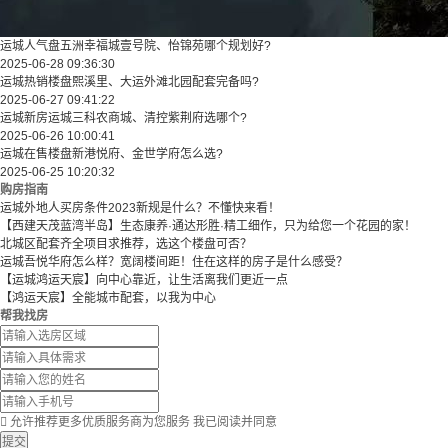
运城人气盘五洲幸福城壹号院、怡锦苑哪个规划好?
2025-06-28 09:36:30
运城热销楼盘熙溪里、大运外滩北园配套完备吗?
2025-06-27 09:41:22
运城新房运城三科农商城、清控紫荆府选哪个?
2025-06-26 10:00:41
运城在售楼盘新港悦府、金世学府怎么选?
2025-06-25 10:20:32
购房指南
运城外地人买房条件2023新规是什么？不懂快来看！
【西建天茂蓝湾半岛】生态康养·通达形胜·精工细作，只为给您一个花园的家！
北城区配套齐全项目求推荐，选这个楼盘可否？
运城吾悦华府怎么样？宽阔楼间距！住在这样的房子是什么感受？
【运城鸿运天宸】向中心靠近，让生活离我们更近一点
【鸿运天宸】全能城市配套，以我为中心
帮我找房

允许推荐更多优质服务商为您服务
我已阅读并同意
提交