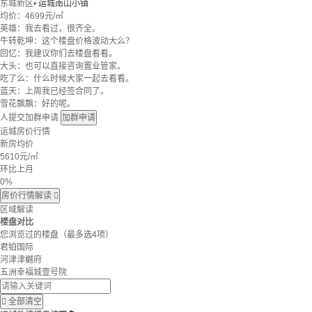
东城新区
•
运城南山小镇
均价：
4699元/㎡
英雄：我去看过，很齐全。
牛转乾坤：这个楼盘价格波动大么？
回忆：我建议你们去楼盘看看。
大头：也可以直接咨询置业管家。
吃了么：什么时候大家一起去看看。
蓝天：上周我已经签合同了。
雪花飘飘：好的呢。
人提交加群申请
加群申请
运城房价行情
新房均价
5610
元/㎡
环比上月
0%
房价行情解读

区域解读
楼盘对比
您浏览过的楼盘
（最多选4项）
君铂国际
河津津樾府
五洲幸福城壹号院

全部清空