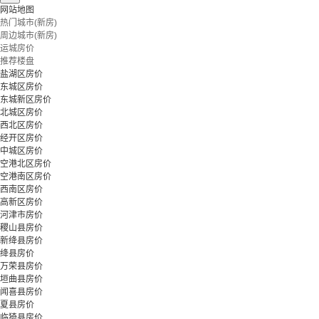
网站地图
热门城市(新房)
周边城市(新房)
运城房价
推荐楼盘
盐湖区房价
东城区房价
东城新区房价
北城区房价
西北区房价
经开区房价
中城区房价
空港北区房价
空港南区房价
西南区房价
高新区房价
河津市房价
稷山县房价
新绛县房价
绛县房价
万荣县房价
垣曲县房价
闻喜县房价
夏县房价
临猗县房价