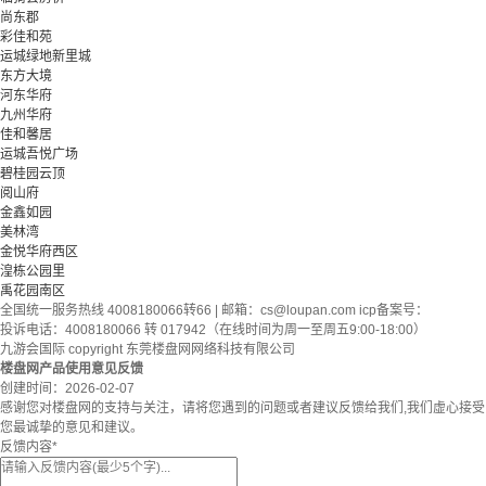
尚东郡
彩佳和苑
运城绿地新里城
东方大境
河东华府
九州华府
佳和馨居
运城吾悦广场
碧桂园云顶
阅山府
金鑫如园
美林湾
金悦华府西区
湟栋公园里
禹花园南区
全国统一服务热线 4008180066转66 | 邮箱：
cs@loupan.com
icp备案号：
投诉电话：4008180066 转 017942（在线时间为周一至周五9:00-18:00）
九游会国际 copyright 东莞楼盘网网络科技有限公司
楼盘网产品使用意见反馈
创建时间：
2026-02-07
感谢您对楼盘网的支持与关注，请将您遇到的问题或者建议反馈给我们,我们虚心接受
您最诚挚的意见和建议。
反馈内容
*