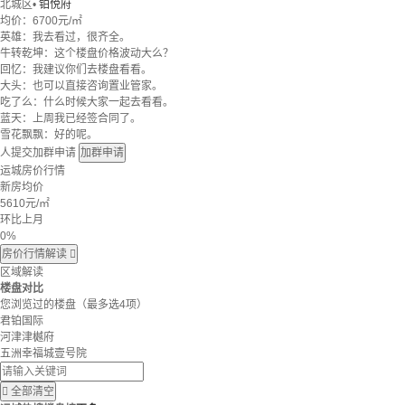
北城区
•
铂悦府
均价：
6700元/㎡
英雄：我去看过，很齐全。
牛转乾坤：这个楼盘价格波动大么？
回忆：我建议你们去楼盘看看。
大头：也可以直接咨询置业管家。
吃了么：什么时候大家一起去看看。
蓝天：上周我已经签合同了。
雪花飘飘：好的呢。
人提交加群申请
加群申请
运城房价行情
新房均价
5610
元/㎡
环比上月
0%
房价行情解读

区域解读
楼盘对比
您浏览过的楼盘
（最多选4项）
君铂国际
河津津樾府
五洲幸福城壹号院

全部清空