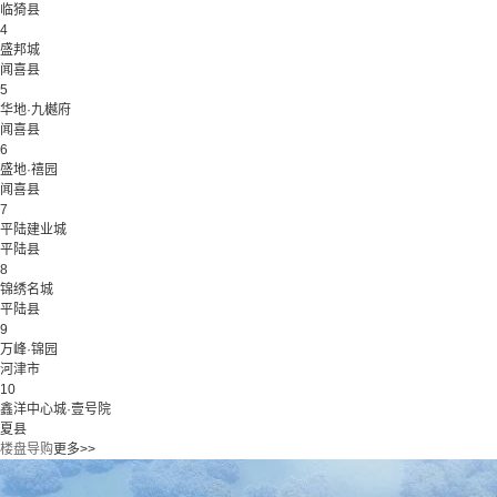
临猗县
4
盛邦城
闻喜县
5
华地·九樾府
闻喜县
6
盛地·禧园
闻喜县
7
平陆建业城
平陆县
8
锦绣名城
平陆县
9
万峰·锦园
河津市
10
鑫洋中心城·壹号院
夏县
楼盘导购
更多>>