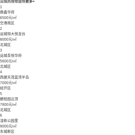
运城热搜楼盘榜
更多>
1
鼎鑫华府
6500元/㎡
空港南区
2
运城恒大悦龙台
8000元/㎡
北城区
3
运城吾悦华府
5600元/㎡
北城区
4
西建天茂蓝湾半岛
7000元/㎡
经开区
5
碧桂园云顶
7800元/㎡
北城区
6
湟栋公园里
9000元/㎡
东城新区