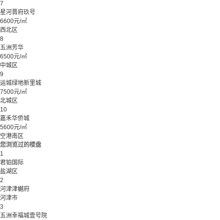
7
星河晋府玖号
6600元/㎡
西北区
8
五洲芳华
6500元/㎡
中城区
9
运城绿地新里城
7500元/㎡
北城区
10
嘉禾华侨城
5600元/㎡
空港南区
您浏览过的楼盘
1
君铂国际
盐湖区
2
河津津樾府
河津市
3
五洲幸福城壹号院