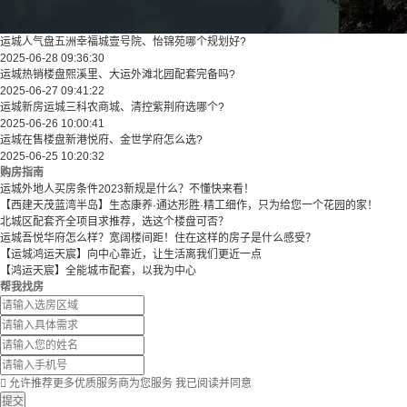
运城人气盘五洲幸福城壹号院、怡锦苑哪个规划好?
2025-06-28 09:36:30
运城热销楼盘熙溪里、大运外滩北园配套完备吗?
2025-06-27 09:41:22
运城新房运城三科农商城、清控紫荆府选哪个?
2025-06-26 10:00:41
运城在售楼盘新港悦府、金世学府怎么选?
2025-06-25 10:20:32
购房指南
运城外地人买房条件2023新规是什么？不懂快来看！
【西建天茂蓝湾半岛】生态康养·通达形胜·精工细作，只为给您一个花园的家！
北城区配套齐全项目求推荐，选这个楼盘可否？
运城吾悦华府怎么样？宽阔楼间距！住在这样的房子是什么感受？
【运城鸿运天宸】向中心靠近，让生活离我们更近一点
【鸿运天宸】全能城市配套，以我为中心
帮我找房

允许推荐更多优质服务商为您服务
我已阅读并同意
提交