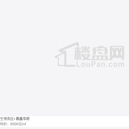
空港南区
•
鼎鑫华府
均价：
6500元/㎡