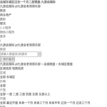
运城东城区过去一个月二居楼盘-九游会国际
九游会国际-j9九游会老哥俱乐部
新房
商业地产
房价
楼讯

小程序
微信小程序
更多
/
九游会国际-j9九游会老哥俱乐部
新房


预约看房
九游会国际-j9九游会老哥俱乐部
>
运城楼盘
>
东城区楼盘
区域找房
地图找房
区域
全部
东城区
价格
全部
户型
全部
一居
二居
三居
四居
五居
五居以上
开盘
全部
最近开盘
未来一个月
未来三个月
未来半年
过去一个月
过去三个月