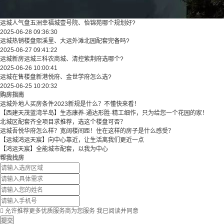
运城人气盘五洲幸福城壹号院、怡锦苑哪个规划好?
2025-06-28 09:36:30
运城热销楼盘熙溪里、大运外滩北园配套完备吗?
2025-06-27 09:41:22
运城新房运城三科农商城、清控紫荆府选哪个?
2025-06-26 10:00:41
运城在售楼盘新港悦府、金世学府怎么选?
2025-06-25 10:20:32
购房指南
运城外地人买房条件2023新规是什么？不懂快来看！
【西建天茂蓝湾半岛】生态康养·通达形胜·精工细作，只为给您一个花园的家！
北城区配套齐全项目求推荐，选这个楼盘可否？
运城吾悦华府怎么样？宽阔楼间距！住在这样的房子是什么感受？
【运城鸿运天宸】向中心靠近，让生活离我们更近一点
【鸿运天宸】全能城市配套，以我为中心
帮我找房

允许推荐更多优质服务商为您服务
我已阅读并同意
提交