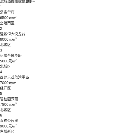
运城热搜楼盘榜
更多>
1
鼎鑫华府
6500元/㎡
空港南区
2
运城恒大悦龙台
8000元/㎡
北城区
3
运城吾悦华府
5600元/㎡
北城区
4
西建天茂蓝湾半岛
7000元/㎡
经开区
5
碧桂园云顶
7800元/㎡
北城区
6
湟栋公园里
9000元/㎡
东城新区