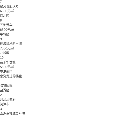
7
星河晋府玖号
6600元/㎡
西北区
8
五洲芳华
6500元/㎡
中城区
9
运城绿地新里城
7500元/㎡
北城区
10
嘉禾华侨城
5600元/㎡
空港南区
您浏览过的楼盘
1
君铂国际
盐湖区
2
河津津樾府
河津市
3
五洲幸福城壹号院