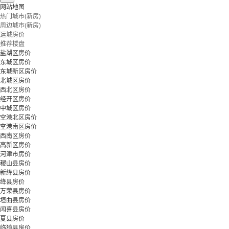
网站地图
热门城市(新房)
周边城市(新房)
运城房价
推荐楼盘
盐湖区房价
东城区房价
东城新区房价
北城区房价
西北区房价
经开区房价
中城区房价
空港北区房价
空港南区房价
西南区房价
高新区房价
河津市房价
稷山县房价
新绛县房价
绛县房价
万荣县房价
垣曲县房价
闻喜县房价
夏县房价
临猗县房价