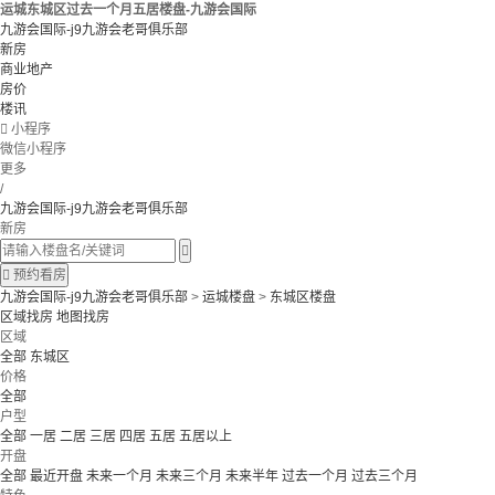
运城东城区过去一个月五居楼盘-九游会国际
九游会国际-j9九游会老哥俱乐部
新房
商业地产
房价
楼讯

小程序
微信小程序
更多
/
九游会国际-j9九游会老哥俱乐部
新房


预约看房
九游会国际-j9九游会老哥俱乐部
>
运城楼盘
>
东城区楼盘
区域找房
地图找房
区域
全部
东城区
价格
全部
户型
全部
一居
二居
三居
四居
五居
五居以上
开盘
全部
最近开盘
未来一个月
未来三个月
未来半年
过去一个月
过去三个月