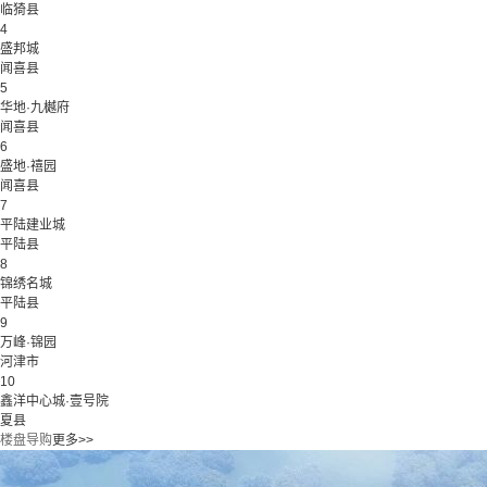
临猗县
4
盛邦城
闻喜县
5
华地·九樾府
闻喜县
6
盛地·禧园
闻喜县
7
平陆建业城
平陆县
8
锦绣名城
平陆县
9
万峰·锦园
河津市
10
鑫洋中心城·壹号院
夏县
楼盘导购
更多>>