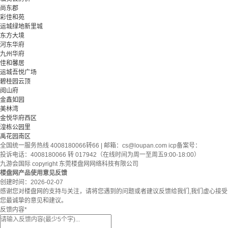
尚东郡
彩佳和苑
运城绿地新里城
东方大境
河东华府
九州华府
佳和馨居
运城吾悦广场
碧桂园云顶
阅山府
金鑫如园
美林湾
金悦华府西区
湟栋公园里
禹花园南区
全国统一服务热线 4008180066转66 | 邮箱：
cs@loupan.com
icp备案号：
投诉电话：4008180066 转 017942（在线时间为周一至周五9:00-18:00）
九游会国际 copyright 东莞楼盘网网络科技有限公司
楼盘网产品使用意见反馈
创建时间：
2026-02-07
感谢您对楼盘网的支持与关注，请将您遇到的问题或者建议反馈给我们,我们虚心接受
您最诚挚的意见和建议。
反馈内容
*