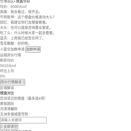
空港南区
•
鼎鑫华府
均价：
6500元/㎡
英雄：我去看过，很齐全。
牛转乾坤：这个楼盘价格波动大么？
回忆：我建议你们去楼盘看看。
大头：也可以直接咨询置业管家。
吃了么：什么时候大家一起去看看。
蓝天：上周我已经签合同了。
雪花飘飘：好的呢。
人提交加群申请
加群申请
运城房价行情
新房均价
5610
元/㎡
环比上月
0%
房价行情解读

区域解读
楼盘对比
您浏览过的楼盘
（最多选4项）
君铂国际
河津津樾府
五洲幸福城壹号院

全部清空