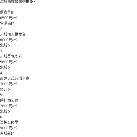
运城热搜楼盘榜
更多>
1
鼎鑫华府
6500元/㎡
空港南区
2
运城恒大悦龙台
8000元/㎡
北城区
3
运城吾悦华府
5600元/㎡
北城区
4
西建天茂蓝湾半岛
7000元/㎡
经开区
5
碧桂园云顶
7800元/㎡
北城区
6
湟栋公园里
9000元/㎡
东城新区