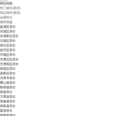
网站地图
热门城市(新房)
周边城市(新房)
运城房价
推荐楼盘
盐湖区房价
东城区房价
东城新区房价
北城区房价
西北区房价
经开区房价
中城区房价
空港北区房价
空港南区房价
西南区房价
高新区房价
河津市房价
稷山县房价
新绛县房价
绛县房价
万荣县房价
垣曲县房价
闻喜县房价
夏县房价
临猗县房价