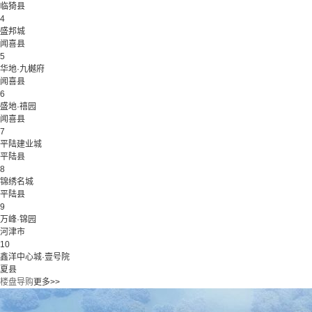
临猗县
4
盛邦城
闻喜县
5
华地·九樾府
闻喜县
6
盛地·禧园
闻喜县
7
平陆建业城
平陆县
8
锦绣名城
平陆县
9
万峰·锦园
河津市
10
鑫洋中心城·壹号院
夏县
楼盘导购
更多>>