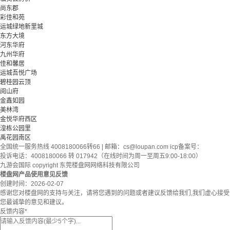
尚东郡
彩佳和苑
运城绿地新里城
东方大境
河东华府
九州华府
佳和馨居
运城吾悦广场
碧桂园云顶
阅山府
金鑫如园
美林湾
金悦华府西区
湟栋公园里
禹花园南区
全国统一服务热线 4008180066转66 | 邮箱：
cs@loupan.com
icp备案号：
投诉电话：4008180066 转 017942（在线时间为周一至周五9:00-18:00）
九游会国际 copyright 东莞楼盘网网络科技有限公司
楼盘网产品使用意见反馈
创建时间：
2026-02-07
感谢您对楼盘网的支持与关注，请将您遇到的问题或者建议反馈给我们,我们虚心接受
您最诚挚的意见和建议。
反馈内容
*