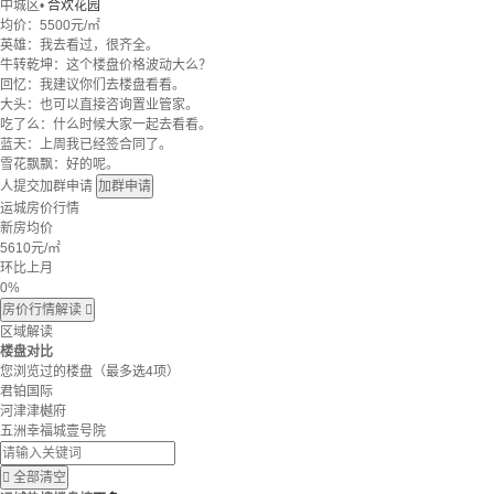
中城区
•
合欢花园
均价：
5500元/㎡
英雄：我去看过，很齐全。
牛转乾坤：这个楼盘价格波动大么？
回忆：我建议你们去楼盘看看。
大头：也可以直接咨询置业管家。
吃了么：什么时候大家一起去看看。
蓝天：上周我已经签合同了。
雪花飘飘：好的呢。
人提交加群申请
加群申请
运城房价行情
新房均价
5610
元/㎡
环比上月
0%
房价行情解读

区域解读
楼盘对比
您浏览过的楼盘
（最多选4项）
君铂国际
河津津樾府
五洲幸福城壹号院

全部清空