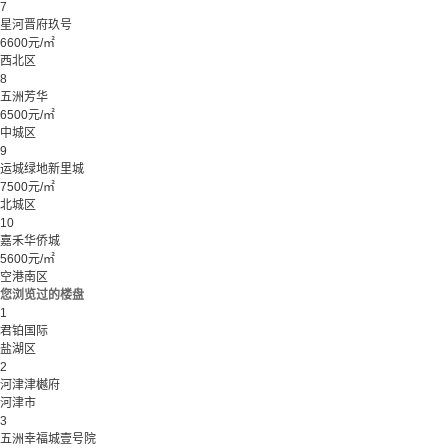
7
星河晋府玖号
6600元/㎡
西北区
8
五洲芳华
6500元/㎡
中城区
9
运城绿地新里城
7500元/㎡
北城区
10
嘉禾华侨城
5600元/㎡
空港南区
您浏览过的楼盘
1
君铂国际
盐湖区
2
河津津樾府
河津市
3
五洲幸福城壹号院