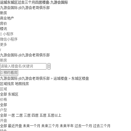
运城东城区过去三个月四居楼盘-九游会国际
九游会国际-j9九游会老哥俱乐部
新房
商业地产
房价
楼讯

小程序
微信小程序
更多
/
九游会国际-j9九游会老哥俱乐部
新房


预约看房
九游会国际-j9九游会老哥俱乐部
>
运城楼盘
>
东城区楼盘
区域找房
地图找房
区域
全部
东城区
价格
全部
户型
全部
一居
二居
三居
四居
五居
五居以上
开盘
全部
最近开盘
未来一个月
未来三个月
未来半年
过去一个月
过去三个月