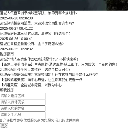
运城人气盘五洲幸福城壹号院、怡锦苑哪个规划好?
2025-06-28 09:36:30
运城热销楼盘熙溪里、大运外滩北园配套完备吗?
2025-06-27 09:41:22
运城新房运城三科农商城、清控紫荆府选哪个?
2025-06-26 10:00:41
运城在售楼盘新港悦府、金世学府怎么选?
2025-06-25 10:20:32
购房指南
运城外地人买房条件2023新规是什么？不懂快来看！
【西建天茂蓝湾半岛】生态康养·通达形胜·精工细作，只为给您一个花园的家！
北城区配套齐全项目求推荐，选这个楼盘可否？
运城吾悦华府怎么样？宽阔楼间距！住在这样的房子是什么感受？
【运城鸿运天宸】向中心靠近，让生活离我们更近一点
【鸿运天宸】全能城市配套，以我为中心
帮我找房

允许推荐更多优质服务商为您服务
我已阅读并同意
提交