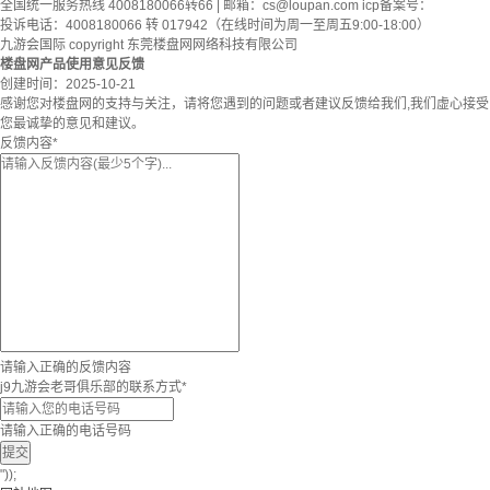
全国统一服务热线 4008180066转66 | 邮箱：
cs@loupan.com
icp备案号：
投诉电话：4008180066 转 017942（在线时间为周一至周五9:00-18:00）
九游会国际 copyright 东莞楼盘网网络科技有限公司
楼盘网产品使用意见反馈
创建时间：
2025-10-21
感谢您对楼盘网的支持与关注，请将您遇到的问题或者建议反馈给我们,我们虚心接受
您最诚挚的意见和建议。
反馈内容
*
请输入正确的反馈内容
j9九游会老哥俱乐部的联系方式
*
请输入正确的电话号码
提交
"));