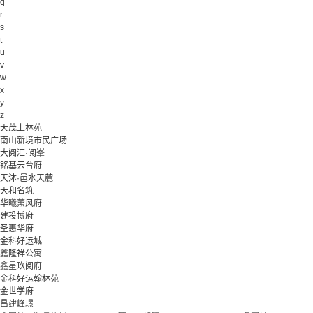
q
r
s
t
u
v
w
x
y
z
天茂上林苑
南山新境市民广场
大阅汇·阅峯
铭基云台府
天沐·邑水天麓
天和名筑
华曦薰风府
建投博府
圣惠华府
金科好运城
鑫隆祥公寓
鑫星玖阅府
金科好运翰林苑
金世学府
昌建峰璟