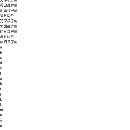
河津市房价
稷山县房价
新绛县房价
绛县房价
万荣县房价
垣曲县房价
闻喜县房价
夏县房价
临猗县房价
a
b
c
d
e
f
g
h
i
j
k
l
m
n
o
p