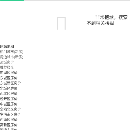
非常抱歉，搜索
不到相关楼盘
您可以尝试扩大搜索范围，或更改搜索关键词
网站地图
热门城市(新房)
周边城市(新房)
立即预约
运城房价
推荐楼盘
盐湖区房价
东城区房价
东城新区房价
北城区房价
西北区房价
经开区房价
中城区房价
空港北区房价
空港南区房价
西南区房价
高新区房价