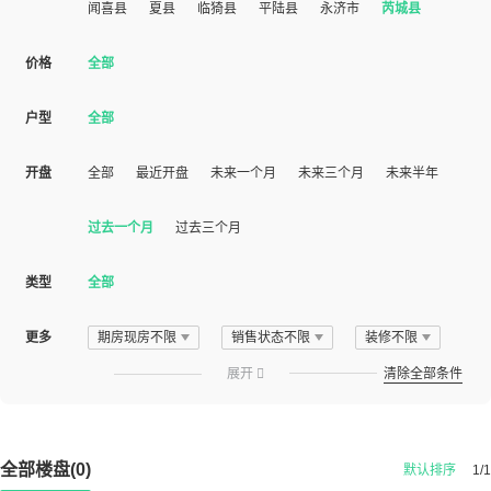
闻喜县
夏县
临猗县
平陆县
永济市
芮城县
价格
全部
户型
全部
开盘
全部
最近开盘
未来一个月
未来三个月
未来半年
过去一个月
过去三个月
类型
全部
更多
期房现房不限
销售状态不限
装修不限
展开

清除全部条件
全部楼盘(0)
默认排序
1/1