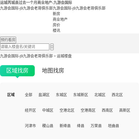
运城芮城县过去一个月商业地产-九游会国际
九游会国际-j9九游会老哥俱乐部
九游会国际-j9九游会老哥俱乐部
新房
商业地产
房价
楼讯
预约看房

九游会国际-j9九游会老哥俱乐部
>
运城楼盘
区域找房
地图找房
区域
全部
盐湖区
东城区
东城新区
北城区
西北区
经开区
中城区
空港北区
空港南区
西南区
高新区
河津市
稷山县
新绛县
绛县
万荣县
垣曲县