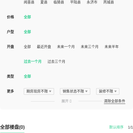
闻喜县
夏县
临猗县
平陆县
永济市
芮城县
价格
全部
户型
全部
开盘
全部
最近开盘
未来一个月
未来三个月
未来半年
过去一个月
过去三个月
类型
全部
更多
期房现房不限
销售状态不限
装修不限
展开

清除全部条件
全部楼盘(0)
默认排序
1/1