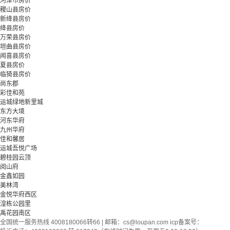
河津市房价
稷山县房价
新绛县房价
绛县房价
万荣县房价
垣曲县房价
闻喜县房价
夏县房价
临猗县房价
尚东郡
彩佳和苑
运城绿地新里城
东方大境
河东华府
九州华府
佳和馨居
运城吾悦广场
碧桂园云顶
阅山府
金鑫如园
美林湾
金悦华府西区
湟栋公园里
禹花园南区
全国统一服务热线 4008180066转66 | 邮箱：
cs@loupan.com
icp备案号：