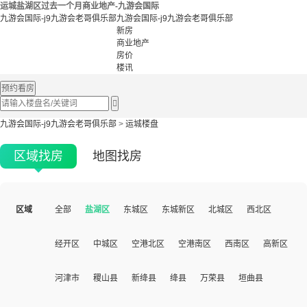
运城盐湖区过去一个月商业地产-九游会国际
九游会国际-j9九游会老哥俱乐部
九游会国际-j9九游会老哥俱乐部
新房
商业地产
房价
楼讯
预约看房

九游会国际-j9九游会老哥俱乐部
>
运城楼盘
区域找房
地图找房
区域
全部
盐湖区
东城区
东城新区
北城区
西北区
经开区
中城区
空港北区
空港南区
西南区
高新区
河津市
稷山县
新绛县
绛县
万荣县
垣曲县