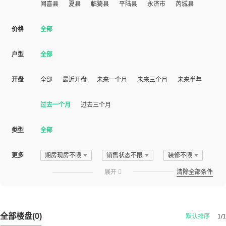
闻喜县
夏县
临猗县
平陆县
永济市
芮城县
价格
全部
户型
全部
开盘
全部
最近开盘
未来一个月
未来三个月
未来半年
过去一个月
过去三个月
类型
全部
更多
期房现房不限
销售状态不限
装修不限
展开

清除全部条件
全部楼盘(0)
默认排序
1/1