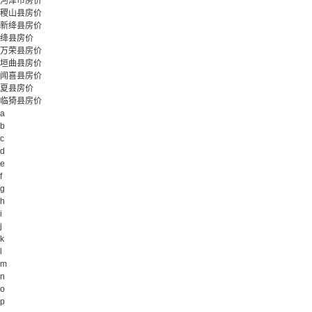
河津市房价
稷山县房价
新绛县房价
绛县房价
万荣县房价
垣曲县房价
闻喜县房价
夏县房价
临猗县房价
a
b
c
d
e
f
g
h
i
j
k
l
m
n
o
p