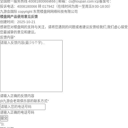
全国统一服务热线 4008180066转66 | 邮箱：
cs@loupan.com
icp备案号：
投诉电话：4008180066 转 017942（在线时间为周一至周五9:00-18:00）
九游会国际 copyright 东莞楼盘网网络科技有限公司
楼盘网产品使用意见反馈
创建时间：
2025-10-21
感谢您对楼盘网的支持与关注，请将您遇到的问题或者建议反馈给我们,我们虚心接受
您最诚挚的意见和建议。
反馈内容
*
请输入正确的反馈内容
j9九游会老哥俱乐部的联系方式
*
请输入正确的电话号码
提交
"));