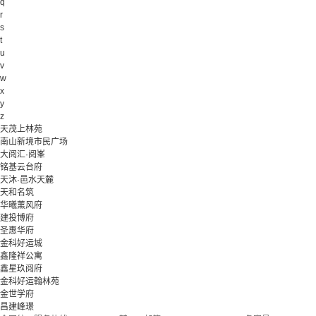
q
r
s
t
u
v
w
x
y
z
天茂上林苑
南山新境市民广场
大阅汇·阅峯
铭基云台府
天沐·邑水天麓
天和名筑
华曦薰风府
建投博府
圣惠华府
金科好运城
鑫隆祥公寓
鑫星玖阅府
金科好运翰林苑
金世学府
昌建峰璟