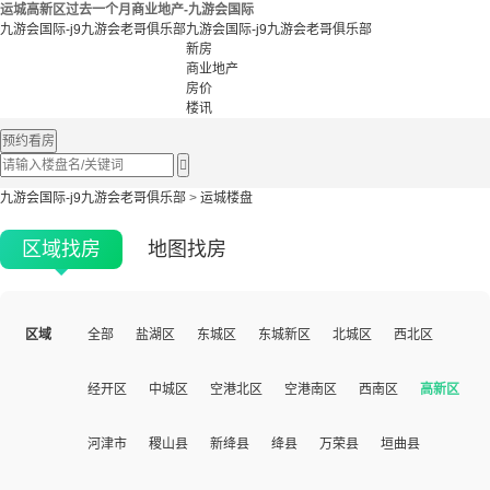
运城高新区过去一个月商业地产-九游会国际
九游会国际-j9九游会老哥俱乐部
九游会国际-j9九游会老哥俱乐部
新房
商业地产
房价
楼讯
预约看房

九游会国际-j9九游会老哥俱乐部
>
运城楼盘
区域找房
地图找房
区域
全部
盐湖区
东城区
东城新区
北城区
西北区
经开区
中城区
空港北区
空港南区
西南区
高新区
河津市
稷山县
新绛县
绛县
万荣县
垣曲县