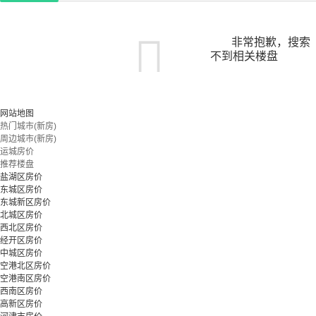
非常抱歉，搜索
不到相关楼盘
您可以尝试扩大搜索范围，或更改搜索关键词
网站地图
热门城市(新房)
周边城市(新房)
立即预约
运城房价
推荐楼盘
盐湖区房价
东城区房价
东城新区房价
北城区房价
西北区房价
经开区房价
中城区房价
空港北区房价
空港南区房价
西南区房价
高新区房价