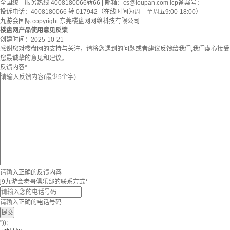
全国统一服务热线 4008180066转66 | 邮箱：
cs@loupan.com
icp备案号：
投诉电话：4008180066 转 017942（在线时间为周一至周五9:00-18:00）
九游会国际 copyright 东莞楼盘网网络科技有限公司
楼盘网产品使用意见反馈
创建时间：
2025-10-21
感谢您对楼盘网的支持与关注，请将您遇到的问题或者建议反馈给我们,我们虚心接受
您最诚挚的意见和建议。
反馈内容
*
请输入正确的反馈内容
j9九游会老哥俱乐部的联系方式
*
请输入正确的电话号码
提交
"));