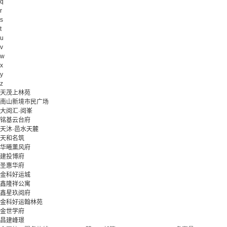
q
r
s
t
u
v
w
x
y
z
天茂上林苑
南山新境市民广场
大阅汇·阅峯
铭基云台府
天沐·邑水天麓
天和名筑
华曦薰风府
建投博府
圣惠华府
金科好运城
鑫隆祥公寓
鑫星玖阅府
金科好运翰林苑
金世学府
昌建峰璟