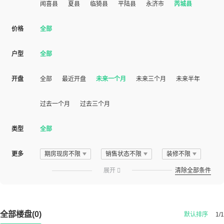
闻喜县
夏县
临猗县
平陆县
永济市
芮城县
价格
全部
户型
全部
开盘
全部
最近开盘
未来一个月
未来三个月
未来半年
过去一个月
过去三个月
类型
全部
更多
期房现房不限
销售状态不限
装修不限
展开

清除全部条件
全部楼盘(0)
默认排序
1/1