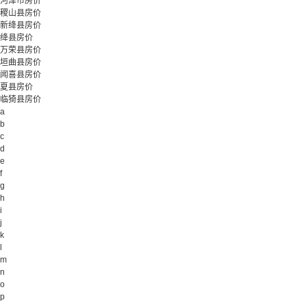
河津市房价
稷山县房价
新绛县房价
绛县房价
万荣县房价
垣曲县房价
闻喜县房价
夏县房价
临猗县房价
a
b
c
d
e
f
g
h
i
j
k
l
m
n
o
p