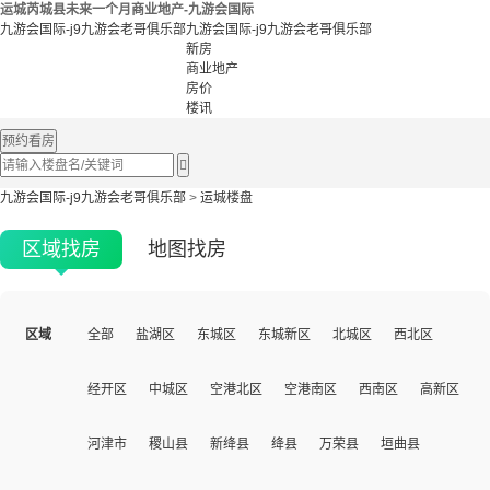
运城芮城县未来一个月商业地产-九游会国际
九游会国际-j9九游会老哥俱乐部
九游会国际-j9九游会老哥俱乐部
新房
商业地产
房价
楼讯
预约看房

九游会国际-j9九游会老哥俱乐部
>
运城楼盘
区域找房
地图找房
区域
全部
盐湖区
东城区
东城新区
北城区
西北区
经开区
中城区
空港北区
空港南区
西南区
高新区
河津市
稷山县
新绛县
绛县
万荣县
垣曲县