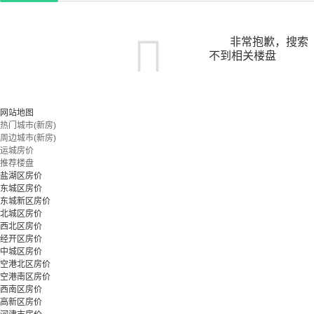
非常抱歉，搜索
不到相关楼盘
您可以尝试扩大搜索范围，或更改搜索关键词
网站地图
热门城市(新房)
周边城市(新房)
立即预约
运城房价
推荐楼盘
盐湖区房价
东城区房价
东城新区房价
北城区房价
西北区房价
经开区房价
中城区房价
空港北区房价
空港南区房价
西南区房价
高新区房价