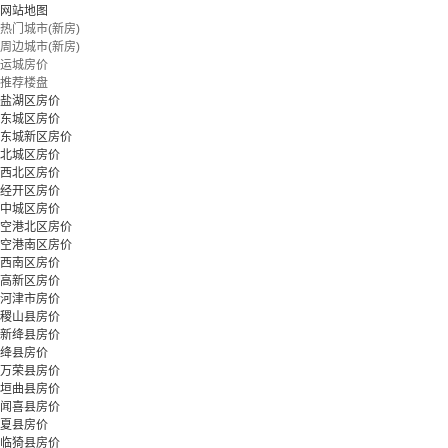
网站地图
热门城市(新房)
周边城市(新房)
运城房价
推荐楼盘
盐湖区房价
东城区房价
东城新区房价
北城区房价
西北区房价
经开区房价
中城区房价
空港北区房价
空港南区房价
西南区房价
高新区房价
河津市房价
稷山县房价
新绛县房价
绛县房价
万荣县房价
垣曲县房价
闻喜县房价
夏县房价
临猗县房价