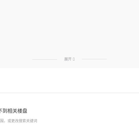
展开

不到相关楼盘
围，或更改搜索关键词