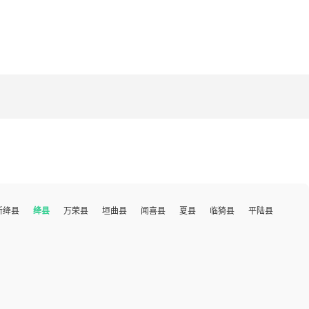
新绛县
绛县
万荣县
垣曲县
闻喜县
夏县
临猗县
平陆县