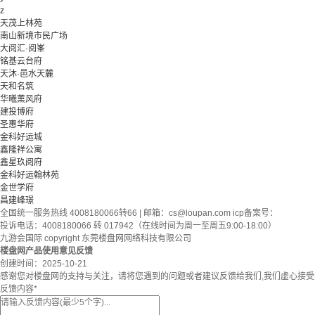
z
天茂上林苑
南山新境市民广场
大阅汇·阅峯
铭基云台府
天沐·邑水天麓
天和名筑
华曦薰风府
建投博府
圣惠华府
金科好运城
鑫隆祥公寓
鑫星玖阅府
金科好运翰林苑
金世学府
昌建峰璟
全国统一服务热线 4008180066转66 | 邮箱：
cs@loupan.com
icp备案号：
投诉电话：4008180066 转 017942（在线时间为周一至周五9:00-18:00）
九游会国际 copyright 东莞楼盘网网络科技有限公司
楼盘网产品使用意见反馈
创建时间：
2025-10-21
感谢您对楼盘网的支持与关注，请将您遇到的问题或者建议反馈给我们,我们虚心接
反馈内容
*