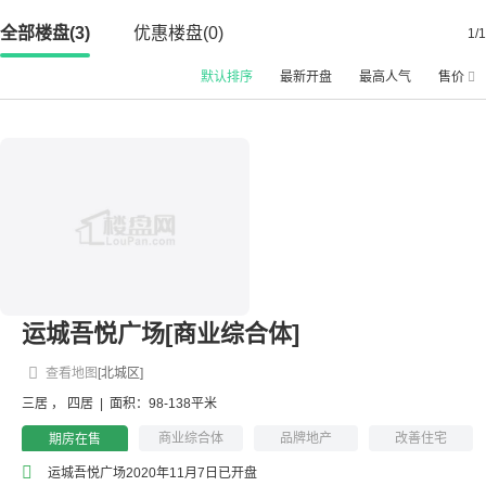
全部楼盘(3)
优惠楼盘(0)
1/1
默认排序
最新开盘
最高人气
售价
运城吾悦广场[商业综合体]
查看地图
[北城区]
三居
，
四居
|
面积：98-138平米
商业综合体
品牌地产
改善住宅
期房在售
运城吾悦广场2020年11月7日已开盘