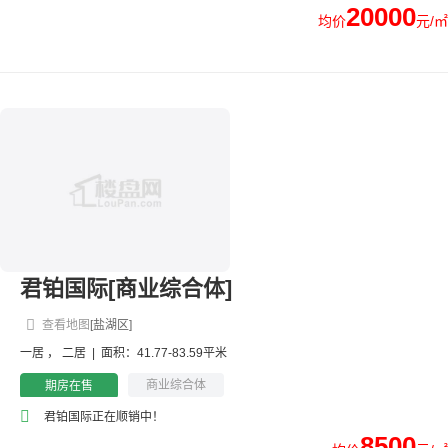
20000
均价
元/㎡
君铂国际[商业综合体]
查看地图
[盐湖区]
一居
，
二居
|
面积：41.77-83.59平米
商业综合体
期房在售
君铂国际正在顺销中！
8500