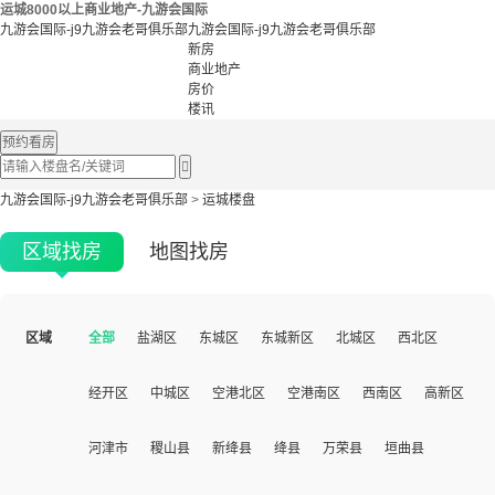
运城8000以上商业地产-九游会国际
九游会国际-j9九游会老哥俱乐部
九游会国际-j9九游会老哥俱乐部
新房
商业地产
房价
楼讯
预约看房

九游会国际-j9九游会老哥俱乐部
>
运城楼盘
区域找房
地图找房
区域
全部
盐湖区
东城区
东城新区
北城区
西北区
经开区
中城区
空港北区
空港南区
西南区
高新区
河津市
稷山县
新绛县
绛县
万荣县
垣曲县