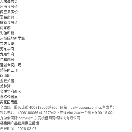
万荣县房价
垣曲县房价
闻喜县房价
夏县房价
临猗县房价
尚东郡
彩佳和苑
运城绿地新里城
东方大境
河东华府
九州华府
佳和馨居
运城吾悦广场
碧桂园云顶
阅山府
金鑫如园
美林湾
金悦华府西区
湟栋公园里
禹花园南区
全国统一服务热线 4008180066转66 | 邮箱：
cs@loupan.com
icp备案号：
投诉电话：4008180066 转 017942（在线时间为周一至周五9:00-18:00）
九游会国际 copyright 东莞楼盘网网络科技有限公司
楼盘网产品使用意见反馈
创建时间：
2026-02-07