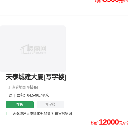
均价
元/㎡
天泰城建大厦[写字楼]
查看地图
[平陆县]
一居
|
面积：64.5-96.7平米
写字楼
在售
天泰城建大厦绿化率25% 打造宜居家园
12000
均价
元/㎡