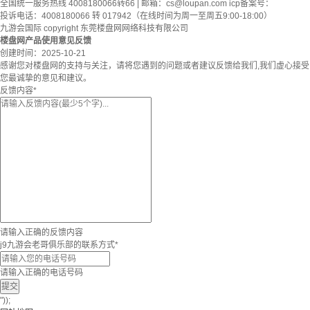
全国统一服务热线 4008180066转66 | 邮箱：
cs@loupan.com
icp备案号：
投诉电话：4008180066 转 017942（在线时间为周一至周五9:00-18:00）
九游会国际 copyright 东莞楼盘网网络科技有限公司
楼盘网产品使用意见反馈
创建时间：
2025-10-21
感谢您对楼盘网的支持与关注，请将您遇到的问题或者建议反馈给我们,我们虚心接受
您最诚挚的意见和建议。
反馈内容
*
请输入正确的反馈内容
j9九游会老哥俱乐部的联系方式
*
请输入正确的电话号码
提交
"));