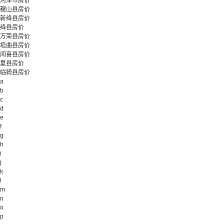
河津市房价
稷山县房价
新绛县房价
绛县房价
万荣县房价
垣曲县房价
闻喜县房价
夏县房价
临猗县房价
a
b
c
d
e
f
g
h
i
j
k
l
m
n
o
p