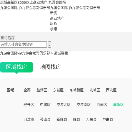
运城高新区8000以上商业地产-九游会国际
九游会国际-j9九游会老哥俱乐部
九游会国际-j9九游会老哥俱乐部
新房
商业地产
房价
楼讯
预约看房

九游会国际-j9九游会老哥俱乐部
>
运城楼盘
区域找房
地图找房
区域
全部
盐湖区
东城区
东城新区
北城区
西北区
经开区
中城区
空港北区
空港南区
西南区
高新区
河津市
稷山县
新绛县
绛县
万荣县
垣曲县