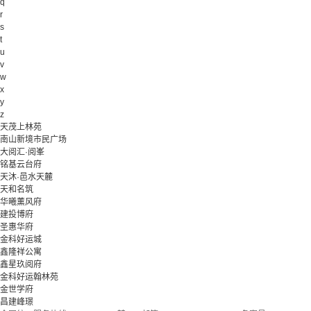
q
r
s
t
u
v
w
x
y
z
天茂上林苑
南山新境市民广场
大阅汇·阅峯
铭基云台府
天沐·邑水天麓
天和名筑
华曦薰风府
建投博府
圣惠华府
金科好运城
鑫隆祥公寓
鑫星玖阅府
金科好运翰林苑
金世学府
昌建峰璟