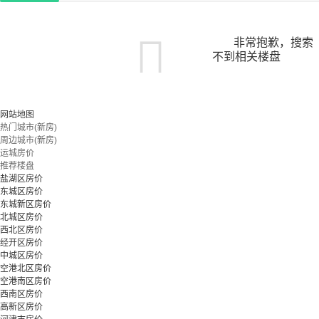
非常抱歉，搜索
不到相关楼盘
您可以尝试扩大搜索范围，或更改搜索关键词
网站地图
热门城市(新房)
周边城市(新房)
立即预约
运城房价
推荐楼盘
盐湖区房价
东城区房价
东城新区房价
北城区房价
西北区房价
经开区房价
中城区房价
空港北区房价
空港南区房价
西南区房价
高新区房价