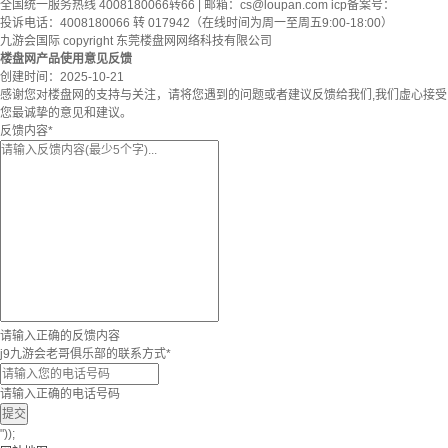
全国统一服务热线 4008180066转66 | 邮箱：
cs@loupan.com
icp备案号：
投诉电话：4008180066 转 017942（在线时间为周一至周五9:00-18:00）
九游会国际 copyright 东莞楼盘网网络科技有限公司
楼盘网产品使用意见反馈
创建时间：
2025-10-21
感谢您对楼盘网的支持与关注，请将您遇到的问题或者建议反馈给我们,我们虚心接受
您最诚挚的意见和建议。
反馈内容
*
请输入正确的反馈内容
j9九游会老哥俱乐部的联系方式
*
请输入正确的电话号码
提交
"));