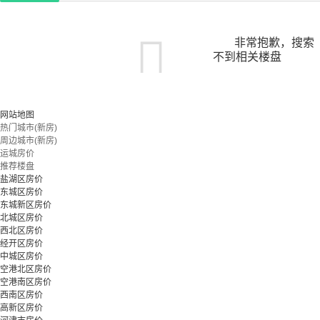
非常抱歉，搜索
不到相关楼盘
您可以尝试扩大搜索范围，或更改搜索关键词
网站地图
热门城市(新房)
周边城市(新房)
立即预约
运城房价
推荐楼盘
盐湖区房价
东城区房价
东城新区房价
北城区房价
西北区房价
经开区房价
中城区房价
空港北区房价
空港南区房价
西南区房价
高新区房价