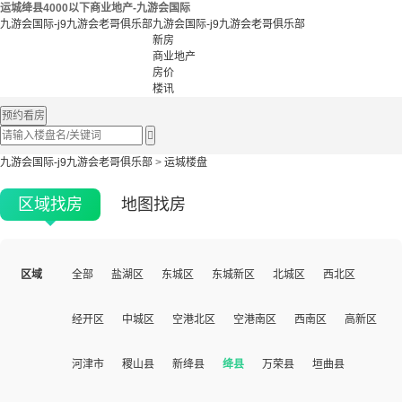
运城绛县4000以下商业地产-九游会国际
九游会国际-j9九游会老哥俱乐部
九游会国际-j9九游会老哥俱乐部
新房
商业地产
房价
楼讯
预约看房

九游会国际-j9九游会老哥俱乐部
>
运城楼盘
区域找房
地图找房
区域
全部
盐湖区
东城区
东城新区
北城区
西北区
经开区
中城区
空港北区
空港南区
西南区
高新区
河津市
稷山县
新绛县
绛县
万荣县
垣曲县