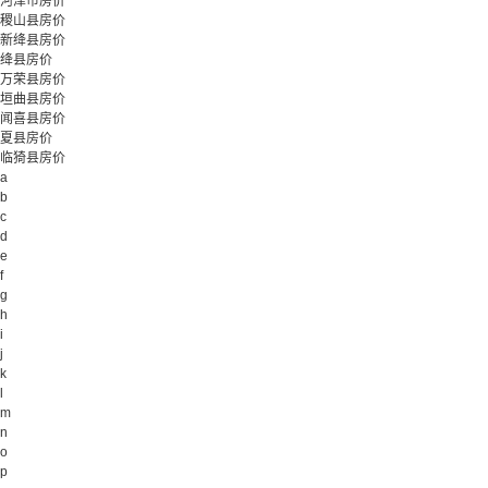
河津市房价
稷山县房价
新绛县房价
绛县房价
万荣县房价
垣曲县房价
闻喜县房价
夏县房价
临猗县房价
a
b
c
d
e
f
g
h
i
j
k
l
m
n
o
p