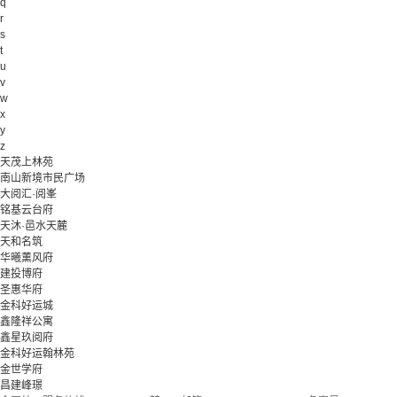
q
r
s
t
u
v
w
x
y
z
天茂上林苑
南山新境市民广场
大阅汇·阅峯
铭基云台府
天沐·邑水天麓
天和名筑
华曦薰风府
建投博府
圣惠华府
金科好运城
鑫隆祥公寓
鑫星玖阅府
金科好运翰林苑
金世学府
昌建峰璟