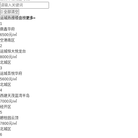

全部清空
运城热搜楼盘榜
更多>
1
鼎鑫华府
6500元/㎡
空港南区
2
运城恒大悦龙台
8000元/㎡
北城区
3
运城吾悦华府
5600元/㎡
北城区
4
西建天茂蓝湾半岛
7000元/㎡
经开区
5
碧桂园云顶
7800元/㎡
北城区
6