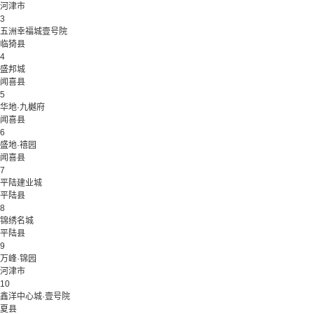
河津市
3
五洲幸福城壹号院
临猗县
4
盛邦城
闻喜县
5
华地·九樾府
闻喜县
6
盛地·禧园
闻喜县
7
平陆建业城
平陆县
8
锦绣名城
平陆县
9
万峰·锦园
河津市
10
鑫洋中心城·壹号院
夏县