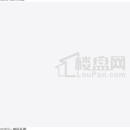
中城区
•
港府名都