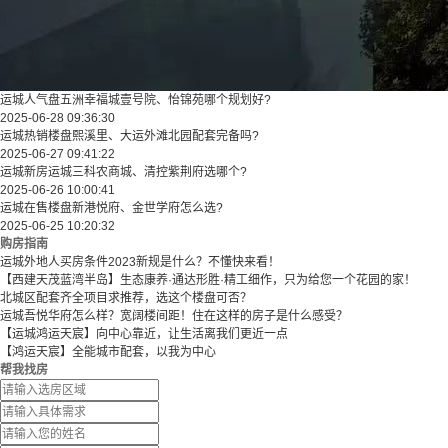
运城人气盘五洲幸福城壹号院、怡锦苑哪个规划好?
2025-06-28 09:36:30
运城热销楼盘熙溪里、大运外滩北园配套完备吗?
2025-06-27 09:41:22
运城新房运城三科农商城、清控紫荆府选哪个?
2025-06-26 10:00:41
运城在售楼盘新港悦府、金世学府怎么选?
2025-06-25 10:20:32
购房指南
运城外地人买房条件2023新规是什么？不懂快来看！
【西建天茂蓝湾半岛】生态康养·通达形胜·精工细作，只为给您一个花园的家！
北城区配套齐全项目求推荐，选这个楼盘可否？
运城吾悦华府怎么样？宽阔楼间距！住在这样的房子是什么感受？
【运城鸿运天宸】向中心靠近，让生活离我们更近一点
【鸿运天宸】全能城市配套，以我为中心
帮我找房