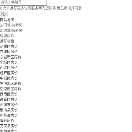

允许推荐更多优质服务商为您服务
我已阅读并同意
提交
网站地图
热门城市(新房)
周边城市(新房)
运城房价
推荐楼盘
盐湖区房价
东城区房价
东城新区房价
北城区房价
西北区房价
经开区房价
中城区房价
空港北区房价
空港南区房价
西南区房价
高新区房价
河津市房价
稷山县房价
新绛县房价
绛县房价
万荣县房价
垣曲县房价