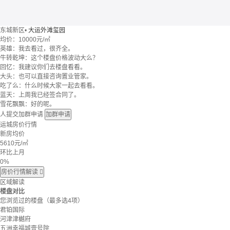
东城新区
•
大运外滩玺园
均价：
10000元/㎡
英雄：我去看过，很齐全。
牛转乾坤：这个楼盘价格波动大么？
回忆：我建议你们去楼盘看看。
大头：也可以直接咨询置业管家。
吃了么：什么时候大家一起去看看。
蓝天：上周我已经签合同了。
雪花飘飘：好的呢。
人提交加群申请
加群申请
运城房价行情
新房均价
5610
元/㎡
环比上月
0%
房价行情解读

区域解读
楼盘对比
您浏览过的楼盘
（最多选4项）
君铂国际
河津津樾府
五洲幸福城壹号院