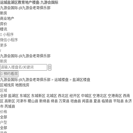
运城盐湖区教育地产楼盘-九游会国际
九游会国际-j9九游会老哥俱乐部
新房
商业地产
房价
楼讯

小程序
微信小程序
更多
/
九游会国际-j9九游会老哥俱乐部
新房


预约看房
九游会国际-j9九游会老哥俱乐部
>
运城楼盘
>
盐湖区楼盘
区域找房
地图找房
区域
全部
盐湖区
东城区
东城新区
北城区
西北区
经开区
中城区
空港北区
空港南区
西南
区
高新区
河津市
稷山县
新绛县
绛县
万荣县
垣曲县
闻喜县
夏县
临猗县
平陆县
永济
市
芮城县
价格
全部
户型
全部