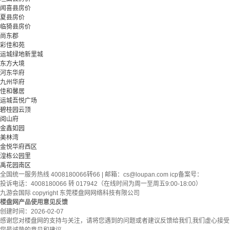
闻喜县房价
夏县房价
临猗县房价
尚东郡
彩佳和苑
运城绿地新里城
东方大境
河东华府
九州华府
佳和馨居
运城吾悦广场
碧桂园云顶
阅山府
金鑫如园
美林湾
金悦华府西区
湟栋公园里
禹花园南区
全国统一服务热线 4008180066转66 | 邮箱：
cs@loupan.com
icp备案号：
投诉电话：4008180066 转 017942（在线时间为周一至周五9:00-18:00）
九游会国际 copyright 东莞楼盘网网络科技有限公司
楼盘网产品使用意见反馈
创建时间：
2026-02-07
感谢您对楼盘网的支持与关注，请将您遇到的问题或者建议反馈给我们,我们虚心接受