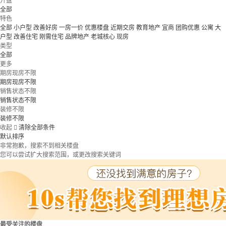
开盘
全部
特色
全部
小户型
改善好房
一房一价
优惠楼盘
近期交房
教育地产
宜商
团购优惠
公寓
大
户型
改善住宅
刚需住宅
品牌地产
老城核心
现房
类型
全部
更多
期房现房不限
期房现房不限
销售状态不限
销售状态不限
装修不限
装修不限
收起

清除全部条件
默认排序
非常抱歉，搜索不到相关楼盘
您可以尝试扩大搜索范围，或更改搜索关键词
最受关注的楼盘