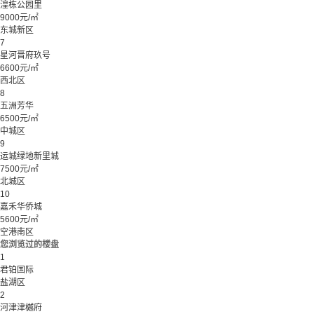
湟栋公园里
9000元/㎡
东城新区
7
星河晋府玖号
6600元/㎡
西北区
8
五洲芳华
6500元/㎡
中城区
9
运城绿地新里城
7500元/㎡
北城区
10
嘉禾华侨城
5600元/㎡
空港南区
您浏览过的楼盘
1
君铂国际
盐湖区
2
河津津樾府