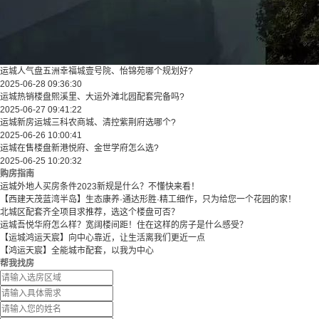
运城人气盘五洲幸福城壹号院、怡锦苑哪个规划好?
2025-06-28 09:36:30
运城热销楼盘熙溪里、大运外滩北园配套完备吗?
2025-06-27 09:41:22
运城新房运城三科农商城、清控紫荆府选哪个?
2025-06-26 10:00:41
运城在售楼盘新港悦府、金世学府怎么选?
2025-06-25 10:20:32
购房指南
运城外地人买房条件2023新规是什么？不懂快来看！
【西建天茂蓝湾半岛】生态康养·通达形胜·精工细作，只为给您一个花园的家！
北城区配套齐全项目求推荐，选这个楼盘可否？
运城吾悦华府怎么样？宽阔楼间距！住在这样的房子是什么感受？
【运城鸿运天宸】向中心靠近，让生活离我们更近一点
【鸿运天宸】全能城市配套，以我为中心
帮我找房