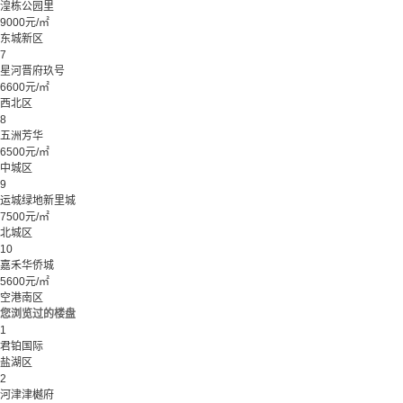
湟栋公园里
9000元/㎡
东城新区
7
星河晋府玖号
6600元/㎡
西北区
8
五洲芳华
6500元/㎡
中城区
9
运城绿地新里城
7500元/㎡
北城区
10
嘉禾华侨城
5600元/㎡
空港南区
您浏览过的楼盘
1
君铂国际
盐湖区
2
河津津樾府