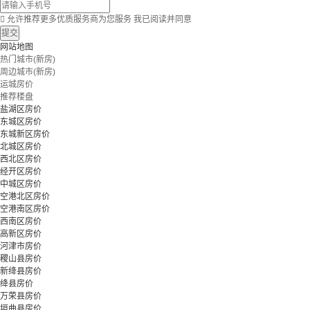

允许推荐更多优质服务商为您服务
我已阅读并同意
提交
网站地图
热门城市(新房)
周边城市(新房)
运城房价
推荐楼盘
盐湖区房价
东城区房价
东城新区房价
北城区房价
西北区房价
经开区房价
中城区房价
空港北区房价
空港南区房价
西南区房价
高新区房价
河津市房价
稷山县房价
新绛县房价
绛县房价
万荣县房价
垣曲县房价