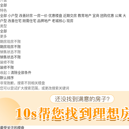
开盘
全部
特色
全部
小户型
改善好房
一房一价
优惠楼盘
近期交房
教育地产
宜商
团购优惠
公寓
大
户型
改善住宅
刚需住宅
品牌地产
老城核心
现房
类型
全部
更多
期房现房不限
期房现房不限
销售状态不限
销售状态不限
装修不限
装修不限
收起

清除全部条件
默认排序
非常抱歉，搜索不到相关楼盘
您可以尝试扩大搜索范围，或更改搜索关键词
最受关注的楼盘