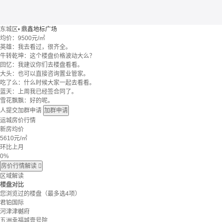
东城区
•
鼎鑫地标广场
均价：
9500元/㎡
英雄：我去看过，很齐全。
牛转乾坤：这个楼盘价格波动大么？
回忆：我建议你们去楼盘看看。
大头：也可以直接咨询置业管家。
吃了么：什么时候大家一起去看看。
蓝天：上周我已经签合同了。
雪花飘飘：好的呢。
人提交加群申请
加群申请
运城房价行情
新房均价
5610
元/㎡
环比上月
0%
房价行情解读

区域解读
楼盘对比
您浏览过的楼盘
（最多选4项）
君铂国际
河津津樾府
五洲幸福城壹号院