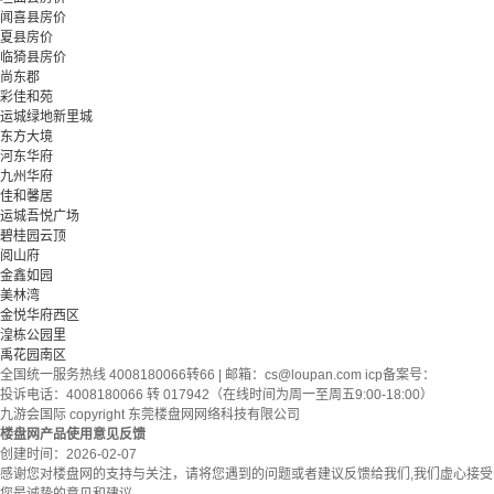
闻喜县房价
夏县房价
临猗县房价
尚东郡
彩佳和苑
运城绿地新里城
东方大境
河东华府
九州华府
佳和馨居
运城吾悦广场
碧桂园云顶
阅山府
金鑫如园
美林湾
金悦华府西区
湟栋公园里
禹花园南区
全国统一服务热线 4008180066转66 | 邮箱：
cs@loupan.com
icp备案号：
投诉电话：4008180066 转 017942（在线时间为周一至周五9:00-18:00）
九游会国际 copyright 东莞楼盘网网络科技有限公司
楼盘网产品使用意见反馈
创建时间：
2026-02-07
感谢您对楼盘网的支持与关注，请将您遇到的问题或者建议反馈给我们,我们虚心接受