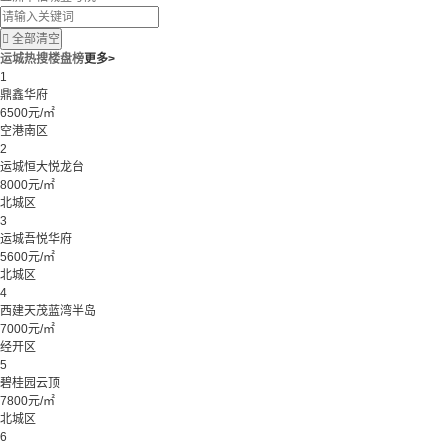

全部清空
运城热搜楼盘榜
更多>
1
鼎鑫华府
6500元/㎡
空港南区
2
运城恒大悦龙台
8000元/㎡
北城区
3
运城吾悦华府
5600元/㎡
北城区
4
西建天茂蓝湾半岛
7000元/㎡
经开区
5
碧桂园云顶
7800元/㎡
北城区
6