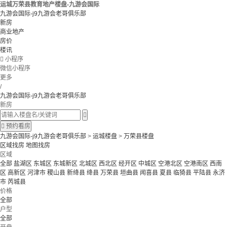
运城万荣县教育地产楼盘-九游会国际
九游会国际-j9九游会老哥俱乐部
新房
商业地产
房价
楼讯

小程序
微信小程序
更多
/
九游会国际-j9九游会老哥俱乐部
新房


预约看房
九游会国际-j9九游会老哥俱乐部
>
运城楼盘
>
万荣县楼盘
区域找房
地图找房
区域
全部
盐湖区
东城区
东城新区
北城区
西北区
经开区
中城区
空港北区
空港南区
西南
区
高新区
河津市
稷山县
新绛县
绛县
万荣县
垣曲县
闻喜县
夏县
临猗县
平陆县
永济
市
芮城县
价格
全部
户型
全部