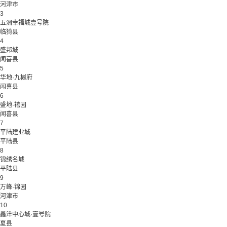
河津市
3
五洲幸福城壹号院
临猗县
4
盛邦城
闻喜县
5
华地·九樾府
闻喜县
6
盛地·禧园
闻喜县
7
平陆建业城
平陆县
8
锦绣名城
平陆县
9
万峰·锦园
河津市
10
鑫洋中心城·壹号院
夏县