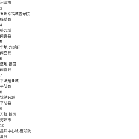
河津市
3
五洲幸福城壹号院
临猗县
4
盛邦城
闻喜县
5
华地·九樾府
闻喜县
6
盛地·禧园
闻喜县
7
平陆建业城
平陆县
8
锦绣名城
平陆县
9
万峰·锦园
河津市
10
鑫洋中心城·壹号院
夏县