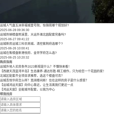
运城人气盘五洲幸福城壹号院、怡锦苑哪个规划好?
2025-06-28 09:36:30
运城热销楼盘熙溪里、大运外滩北园配套完备吗?
2025-06-27 09:41:22
运城新房运城三科农商城、清控紫荆府选哪个?
2025-06-26 10:00:41
运城在售楼盘新港悦府、金世学府怎么选?
2025-06-25 10:20:32
购房指南
运城外地人买房条件2023新规是什么？不懂快来看！
【西建天茂蓝湾半岛】生态康养·通达形胜·精工细作，只为给您一个花园的家！
北城区配套齐全项目求推荐，选这个楼盘可否？
运城吾悦华府怎么样？宽阔楼间距！住在这样的房子是什么感受？
【运城鸿运天宸】向中心靠近，让生活离我们更近一点
【鸿运天宸】全能城市配套，以我为中心
帮我找房