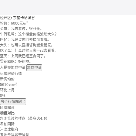
经开区
•
东星卡纳溪谷
均价：
6000元/㎡
英雄：我去看过，很齐全。
牛转乾坤：这个楼盘价格波动大么？
回忆：我建议你们去楼盘看看。
大头：也可以直接咨询置业管家。
吃了么：什么时候大家一起去看看。
蓝天：上周我已经签合同了。
雪花飘飘：好的呢。
人提交加群申请
加群申请
运城房价行情
新房均价
5610
元/㎡
环比上月
0%
房价行情解读

区域解读
楼盘对比
您浏览过的楼盘
（最多选4项）
君铂国际
河津津樾府
五洲幸福城壹号院