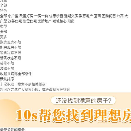
开盘
全部
特色
全部
小户型
改善好房
一房一价
优惠楼盘
近期交房
教育地产
宜商
团购优惠
公寓
大
户型
改善住宅
刚需住宅
品牌地产
老城核心
现房
类型
全部
更多
期房现房不限
期房现房不限
销售状态不限
销售状态不限
装修不限
装修不限
收起

清除全部条件
默认排序
非常抱歉，搜索不到相关楼盘
您可以尝试扩大搜索范围，或更改搜索关键词
最受关注的楼盘