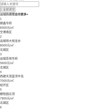

全部清空
运城热搜楼盘榜
更多>
1
鼎鑫华府
6500元/㎡
空港南区
2
运城恒大悦龙台
8000元/㎡
北城区
3
运城吾悦华府
5600元/㎡
北城区
4
西建天茂蓝湾半岛
7000元/㎡
经开区
5
碧桂园云顶
7800元/㎡
北城区
6