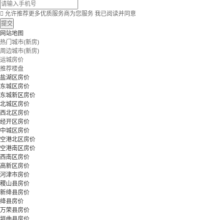

允许推荐更多优质服务商为您服务
我已阅读并同意
提交
网站地图
热门城市(新房)
周边城市(新房)
运城房价
推荐楼盘
盐湖区房价
东城区房价
东城新区房价
北城区房价
西北区房价
经开区房价
中城区房价
空港北区房价
空港南区房价
西南区房价
高新区房价
河津市房价
稷山县房价
新绛县房价
绛县房价
万荣县房价
垣曲县房价