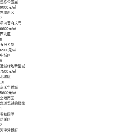
湟栋公园里
9000元/㎡
东城新区
7
星河晋府玖号
6600元/㎡
西北区
8
五洲芳华
6500元/㎡
中城区
9
运城绿地新里城
7500元/㎡
北城区
10
嘉禾华侨城
5600元/㎡
空港南区
您浏览过的楼盘
1
君铂国际
盐湖区
2
河津津樾府