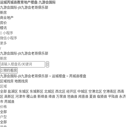
运城芮城县教育地产楼盘-九游会国际
九游会国际-j9九游会老哥俱乐部
新房
商业地产
房价
楼讯

小程序
微信小程序
更多
/
九游会国际-j9九游会老哥俱乐部
新房


预约看房
九游会国际-j9九游会老哥俱乐部
>
运城楼盘
>
芮城县楼盘
区域找房
地图找房
区域
全部
盐湖区
东城区
东城新区
北城区
西北区
经开区
中城区
空港北区
空港南区
西南
区
高新区
河津市
稷山县
新绛县
绛县
万荣县
垣曲县
闻喜县
夏县
临猗县
平陆县
永济
市
芮城县
价格
全部
户型
全部