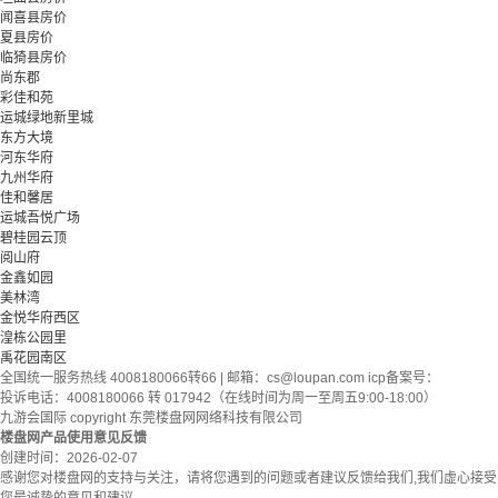
闻喜县房价
夏县房价
临猗县房价
尚东郡
彩佳和苑
运城绿地新里城
东方大境
河东华府
九州华府
佳和馨居
运城吾悦广场
碧桂园云顶
阅山府
金鑫如园
美林湾
金悦华府西区
湟栋公园里
禹花园南区
全国统一服务热线 4008180066转66 | 邮箱：
cs@loupan.com
icp备案号：
投诉电话：4008180066 转 017942（在线时间为周一至周五9:00-18:00）
九游会国际 copyright 东莞楼盘网网络科技有限公司
楼盘网产品使用意见反馈
创建时间：
2026-02-07
感谢您对楼盘网的支持与关注，请将您遇到的问题或者建议反馈给我们,我们虚心接受