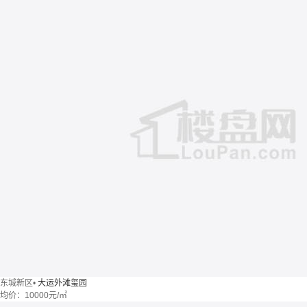
东城新区
•
大运外滩玺园
均价：
10000元/㎡