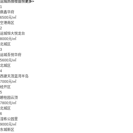
运城热搜楼盘榜
更多>
1
鼎鑫华府
6500元/㎡
空港南区
2
运城恒大悦龙台
8000元/㎡
北城区
3
运城吾悦华府
5600元/㎡
北城区
4
西建天茂蓝湾半岛
7000元/㎡
经开区
5
碧桂园云顶
7800元/㎡
北城区
6
湟栋公园里
9000元/㎡
东城新区