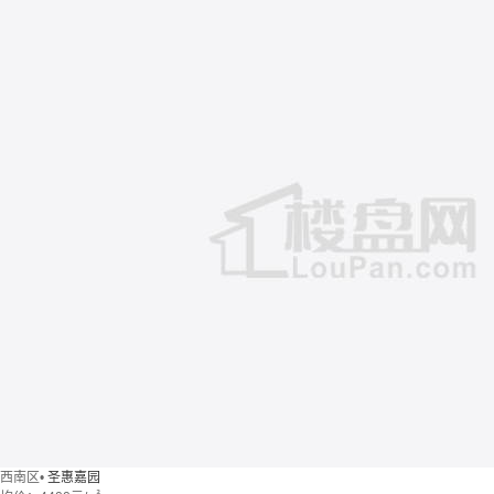
西南区
•
圣惠嘉园