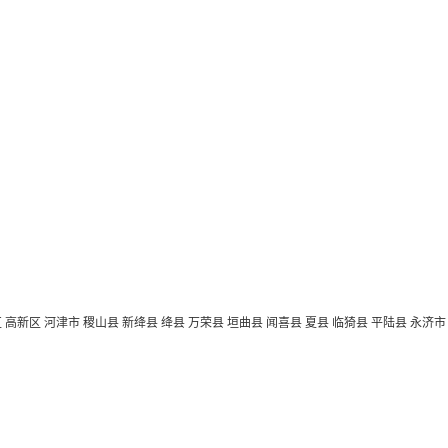
区
高新区
河津市
稷山县
新绛县
绛县
万荣县
垣曲县
闻喜县
夏县
临猗县
平陆县
永济市