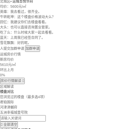
北城区
•
运城吾悦华府
均价：
5600元/㎡
英雄：我去看过，很齐全。
牛转乾坤：这个楼盘价格波动大么？
回忆：我建议你们去楼盘看看。
大头：也可以直接咨询置业管家。
吃了么：什么时候大家一起去看看。
蓝天：上周我已经签合同了。
雪花飘飘：好的呢。
人提交加群申请
加群申请
运城房价行情
新房均价
5610
元/㎡
环比上月
0%
房价行情解读

区域解读
楼盘对比
您浏览过的楼盘
（最多选4项）
君铂国际
河津津樾府
五洲幸福城壹号院

全部清空