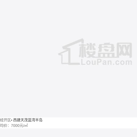
经开区
•
西建天茂蓝湾半岛
均价：
7000元/㎡