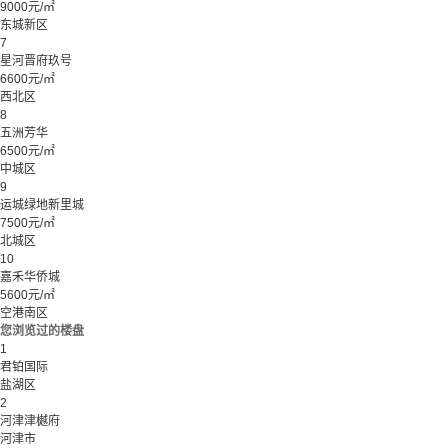
9000元/㎡
东城新区
7
星河晋府玖号
6600元/㎡
西北区
8
五洲芳华
6500元/㎡
中城区
9
运城绿地新里城
7500元/㎡
北城区
10
嘉禾华侨城
5600元/㎡
空港南区
您浏览过的楼盘
1
君铂国际
盐湖区
2
河津津樾府
河津市