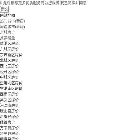

允许推荐更多优质服务商为您服务
我已阅读并同意
提交
网站地图
热门城市(新房)
周边城市(新房)
运城房价
推荐楼盘
盐湖区房价
东城区房价
东城新区房价
北城区房价
西北区房价
经开区房价
中城区房价
空港北区房价
空港南区房价
西南区房价
高新区房价
河津市房价
稷山县房价
新绛县房价
绛县房价
万荣县房价
垣曲县房价
闻喜县房价