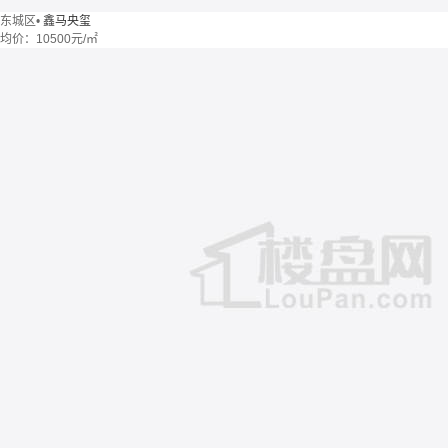
东城区
•
鑫马央玺
均价：
10500元/㎡