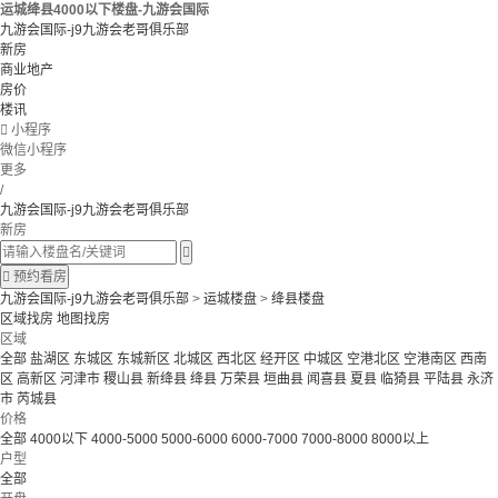
运城绛县4000以下楼盘-九游会国际
九游会国际-j9九游会老哥俱乐部
新房
商业地产
房价
楼讯

小程序
微信小程序
更多
/
九游会国际-j9九游会老哥俱乐部
新房


预约看房
九游会国际-j9九游会老哥俱乐部
>
运城楼盘
>
绛县楼盘
区域找房
地图找房
区域
全部
盐湖区
东城区
东城新区
北城区
西北区
经开区
中城区
空港北区
空港南区
西南
区
高新区
河津市
稷山县
新绛县
绛县
万荣县
垣曲县
闻喜县
夏县
临猗县
平陆县
永济
市
芮城县
价格
全部
4000以下
4000-5000
5000-6000
6000-7000
7000-8000
8000以上
户型
全部