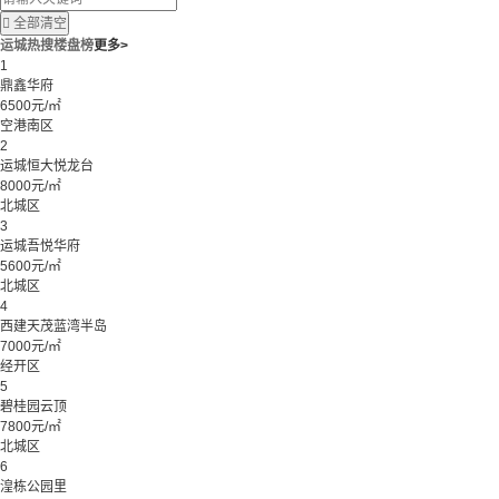

全部清空
运城热搜楼盘榜
更多>
1
鼎鑫华府
6500元/㎡
空港南区
2
运城恒大悦龙台
8000元/㎡
北城区
3
运城吾悦华府
5600元/㎡
北城区
4
西建天茂蓝湾半岛
7000元/㎡
经开区
5
碧桂园云顶
7800元/㎡
北城区
6
湟栋公园里