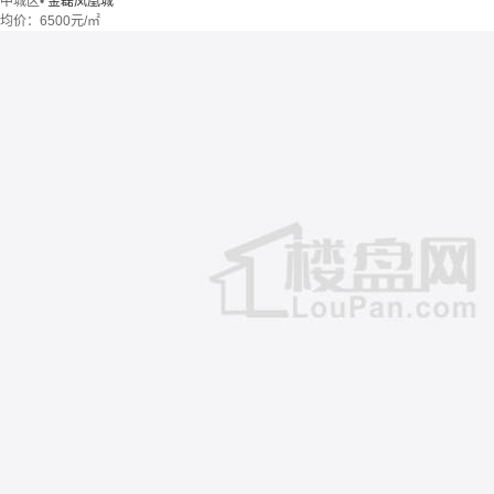
中城区
•
金磊凤凰城
均价：
6500元/㎡