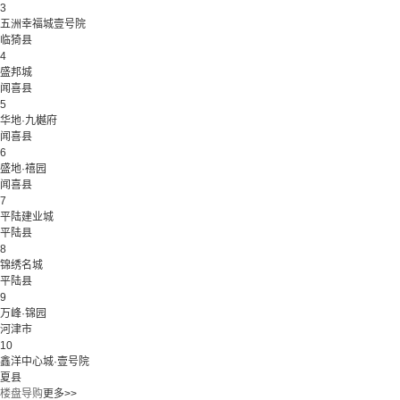
3
五洲幸福城壹号院
临猗县
4
盛邦城
闻喜县
5
华地·九樾府
闻喜县
6
盛地·禧园
闻喜县
7
平陆建业城
平陆县
8
锦绣名城
平陆县
9
万峰·锦园
河津市
10
鑫洋中心城·壹号院
夏县
楼盘导购
更多>>