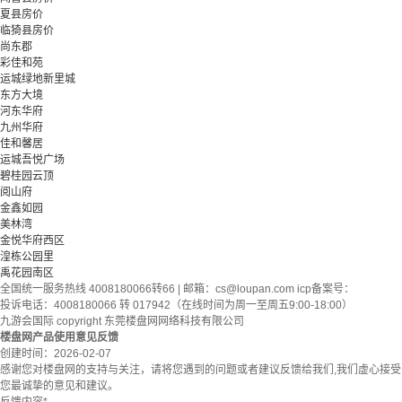
夏县房价
临猗县房价
尚东郡
彩佳和苑
运城绿地新里城
东方大境
河东华府
九州华府
佳和馨居
运城吾悦广场
碧桂园云顶
阅山府
金鑫如园
美林湾
金悦华府西区
湟栋公园里
禹花园南区
全国统一服务热线 4008180066转66 | 邮箱：
cs@loupan.com
icp备案号：
投诉电话：4008180066 转 017942（在线时间为周一至周五9:00-18:00）
九游会国际 copyright 东莞楼盘网网络科技有限公司
楼盘网产品使用意见反馈
创建时间：
2026-02-07
感谢您对楼盘网的支持与关注，请将您遇到的问题或者建议反馈给我们,我们虚心接受
您最诚挚的意见和建议。