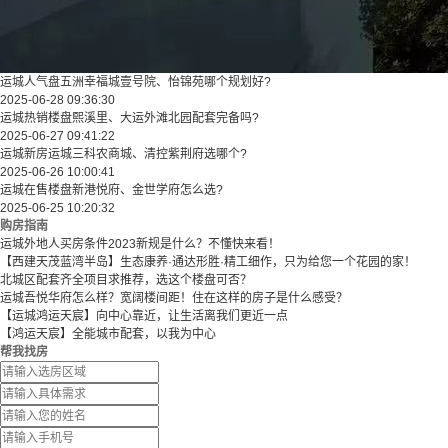
运城人气盘五洲幸福城壹号院、怡锦苑哪个规划好?
2025-06-28 09:36:30
运城热销楼盘熙溪里、大运外滩北园配套完备吗?
2025-06-27 09:41:22
运城新房运城三科农商城、清控紫荆府选哪个?
2025-06-26 10:00:41
运城在售楼盘新港悦府、金世学府怎么选?
2025-06-25 10:20:32
购房指南
运城外地人买房条件2023新规是什么？不懂快来看！
【西建天茂蓝湾半岛】生态康养·通达形胜·精工细作，只为给您一个花园的家！
北城区配套齐全项目求推荐，选这个楼盘可否？
运城吾悦华府怎么样？宽阔楼间距！住在这样的房子是什么感受？
【运城鸿运天宸】向中心靠近，让生活离我们更近一点
【鸿运天宸】全能城市配套，以我为中心
帮我找房