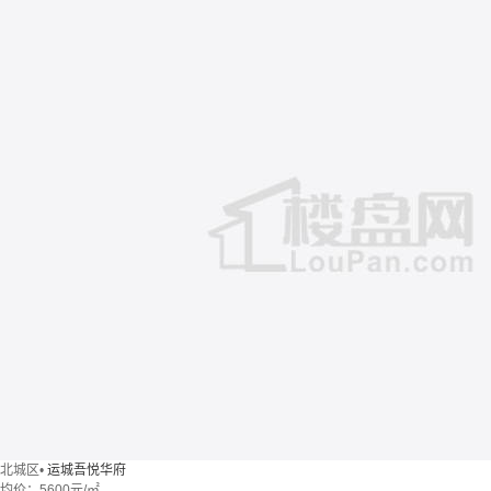
北城区
•
运城吾悦华府
均价：
5600元/㎡