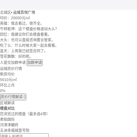
北城区
•
运城吾悦广场
均价：
20000元/㎡
英雄：我去看过，很齐全。
牛转乾坤：这个楼盘价格波动大么？
回忆：我建议你们去楼盘看看。
大头：也可以直接咨询置业管家。
吃了么：什么时候大家一起去看看。
蓝天：上周我已经签合同了。
雪花飘飘：好的呢。
人提交加群申请
加群申请
运城房价行情
新房均价
5610
元/㎡
环比上月
0%
房价行情解读

区域解读
楼盘对比
您浏览过的楼盘
（最多选4项）
君铂国际
河津津樾府
五洲幸福城壹号院