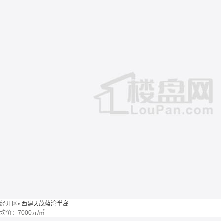
经开区
•
西建天茂蓝湾半岛
均价：
7000元/㎡