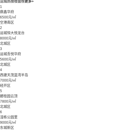
运城热搜楼盘榜
更多>
1
鼎鑫华府
6500元/㎡
空港南区
2
运城恒大悦龙台
8000元/㎡
北城区
3
运城吾悦华府
5600元/㎡
北城区
4
西建天茂蓝湾半岛
7000元/㎡
经开区
5
碧桂园云顶
7800元/㎡
北城区
6
湟栋公园里
9000元/㎡
东城新区