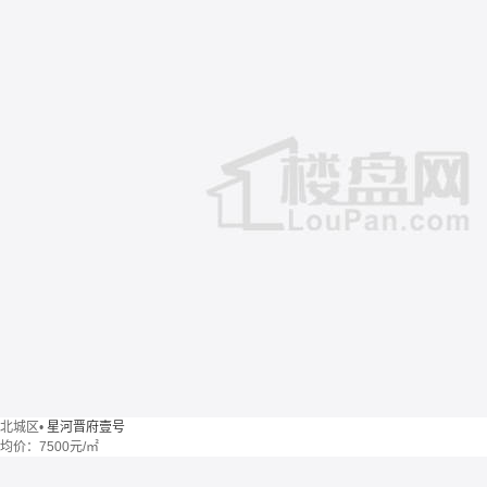
北城区
•
星河晋府壹号
均价：
7500元/㎡