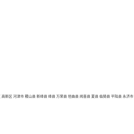
区
高新区
河津市
稷山县
新绛县
绛县
万荣县
垣曲县
闻喜县
夏县
临猗县
平陆县
永济市