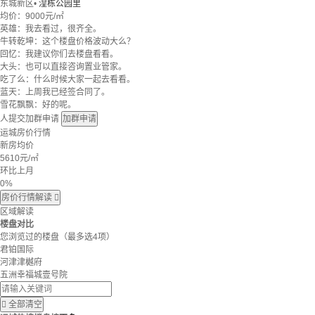
东城新区
•
湟栋公园里
均价：
9000元/㎡
英雄：我去看过，很齐全。
牛转乾坤：这个楼盘价格波动大么？
回忆：我建议你们去楼盘看看。
大头：也可以直接咨询置业管家。
吃了么：什么时候大家一起去看看。
蓝天：上周我已经签合同了。
雪花飘飘：好的呢。
人提交加群申请
加群申请
运城房价行情
新房均价
5610
元/㎡
环比上月
0%
房价行情解读

区域解读
楼盘对比
您浏览过的楼盘
（最多选4项）
君铂国际
河津津樾府
五洲幸福城壹号院

全部清空