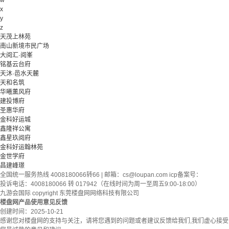
w
x
y
z
天茂上林苑
南山新境市民广场
大阅汇·阅峯
铭基云台府
天沐·邑水天麓
天和名筑
华曦薰风府
建投博府
圣惠华府
金科好运城
鑫隆祥公寓
鑫星玖阅府
金科好运翰林苑
金世学府
昌建峰璟
全国统一服务热线 4008180066转66 | 邮箱：
cs@loupan.com
icp备案号：
投诉电话：4008180066 转 017942（在线时间为周一至周五9:00-18:00）
九游会国际 copyright 东莞楼盘网网络科技有限公司
楼盘网产品使用意见反馈
创建时间：
2025-10-21
感谢您对楼盘网的支持与关注，请将您遇到的问题或者建议反馈给我们,我们虚心接受