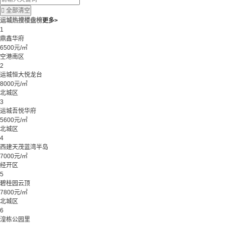

全部清空
运城热搜楼盘榜
更多>
1
鼎鑫华府
6500元/㎡
空港南区
2
运城恒大悦龙台
8000元/㎡
北城区
3
运城吾悦华府
5600元/㎡
北城区
4
西建天茂蓝湾半岛
7000元/㎡
经开区
5
碧桂园云顶
7800元/㎡
北城区
6
湟栋公园里