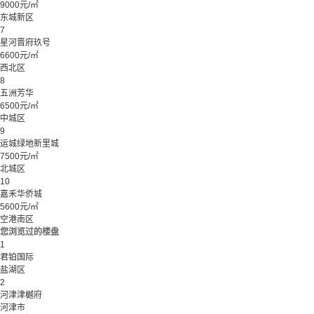
9000元/㎡
东城新区
7
星河晋府玖号
6600元/㎡
西北区
8
五洲芳华
6500元/㎡
中城区
9
运城绿地新里城
7500元/㎡
北城区
10
嘉禾华侨城
5600元/㎡
空港南区
您浏览过的楼盘
1
君铂国际
盐湖区
2
河津津樾府
河津市