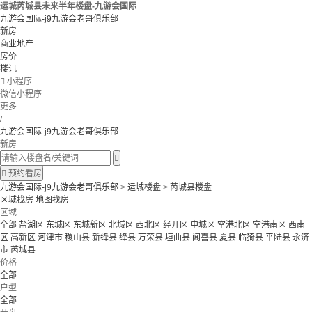
运城芮城县未来半年楼盘-九游会国际
九游会国际-j9九游会老哥俱乐部
新房
商业地产
房价
楼讯

小程序
微信小程序
更多
/
九游会国际-j9九游会老哥俱乐部
新房


预约看房
九游会国际-j9九游会老哥俱乐部
>
运城楼盘
>
芮城县楼盘
区域找房
地图找房
区域
全部
盐湖区
东城区
东城新区
北城区
西北区
经开区
中城区
空港北区
空港南区
西南
区
高新区
河津市
稷山县
新绛县
绛县
万荣县
垣曲县
闻喜县
夏县
临猗县
平陆县
永济
市
芮城县
价格
全部
户型
全部