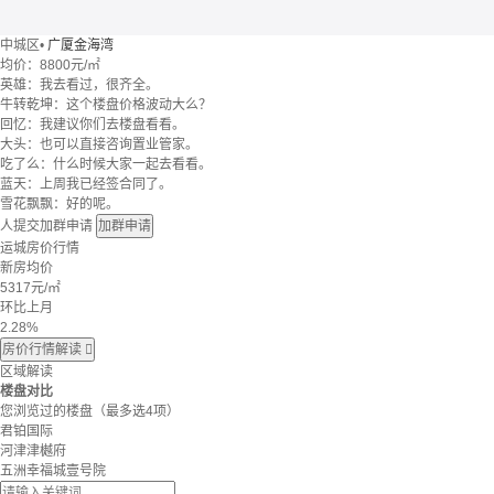
中城区
•
广厦金海湾
均价：
8800元/㎡
英雄：我去看过，很齐全。
牛转乾坤：这个楼盘价格波动大么？
回忆：我建议你们去楼盘看看。
大头：也可以直接咨询置业管家。
吃了么：什么时候大家一起去看看。
蓝天：上周我已经签合同了。
雪花飘飘：好的呢。
人提交加群申请
加群申请
运城房价行情
新房均价
5317
元/㎡
环比上月
2.28%
房价行情解读

区域解读
楼盘对比
您浏览过的楼盘
（最多选4项）
君铂国际
河津津樾府
五洲幸福城壹号院