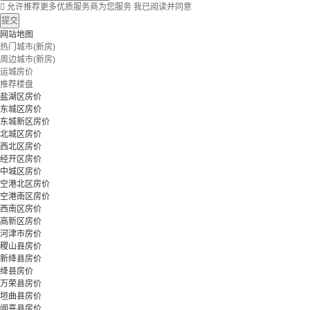

允许推荐更多优质服务商为您服务
我已阅读并同意
提交
网站地图
热门城市(新房)
周边城市(新房)
运城房价
推荐楼盘
盐湖区房价
东城区房价
东城新区房价
北城区房价
西北区房价
经开区房价
中城区房价
空港北区房价
空港南区房价
西南区房价
高新区房价
河津市房价
稷山县房价
新绛县房价
绛县房价
万荣县房价
垣曲县房价
闻喜县房价