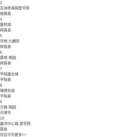
3
五洲幸福城壹号院
临猗县
4
盛邦城
闻喜县
5
华地·九樾府
闻喜县
6
盛地·禧园
闻喜县
7
平陆建业城
平陆县
8
锦绣名城
平陆县
9
万峰·锦园
河津市
10
鑫洋中心城·壹号院
夏县
楼盘导购
更多>>