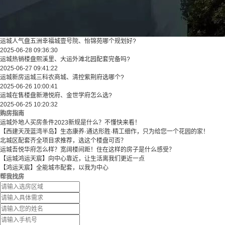
运城人气盘五洲幸福城壹号院、怡锦苑哪个规划好?
2025-06-28 09:36:30
运城热销楼盘熙溪里、大运外滩北园配套完备吗?
2025-06-27 09:41:22
运城新房运城三科农商城、清控紫荆府选哪个?
2025-06-26 10:00:41
运城在售楼盘新港悦府、金世学府怎么选?
2025-06-25 10:20:32
购房指南
运城外地人买房条件2023新规是什么？不懂快来看！
【西建天茂蓝湾半岛】生态康养·通达形胜·精工细作，只为给您一个花园的家！
北城区配套齐全项目求推荐，选这个楼盘可否？
运城吾悦华府怎么样？宽阔楼间距！住在这样的房子是什么感受？
【运城鸿运天宸】向中心靠近，让生活离我们更近一点
【鸿运天宸】全能城市配套，以我为中心
帮我找房