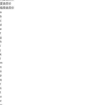
夏县房价
临猗县房价
a
b
c
d
e
f
g
h
i
j
k
l
m
n
o
p
q
r
s
t
u
v