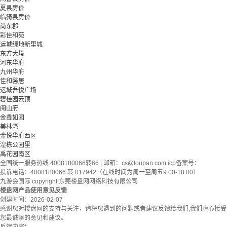
夏县房价
临猗县房价
尚东郡
彩佳和苑
运城绿地新里城
东方大境
河东华府
九州华府
佳和馨居
运城吾悦广场
碧桂园云顶
阅山府
金鑫如园
美林湾
金悦华府西区
湟栋公园里
禹花园南区
全国统一服务热线 4008180066转66 | 邮箱：
cs@loupan.com
icp备案号：
投诉电话：4008180066 转 017942（在线时间为周一至周五9:00-18:00）
九游会国际 copyright 东莞楼盘网网络科技有限公司
楼盘网产品使用意见反馈
创建时间：
2026-02-07
感谢您对楼盘网的支持与关注，请将您遇到的问题或者建议反馈给我们,我们虚心接受
您最诚挚的意见和建议。