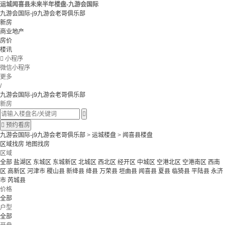
运城闻喜县未来半年楼盘-九游会国际
九游会国际-j9九游会老哥俱乐部
新房
商业地产
房价
楼讯

小程序
微信小程序
更多
/
九游会国际-j9九游会老哥俱乐部
新房


预约看房
九游会国际-j9九游会老哥俱乐部
>
运城楼盘
>
闻喜县楼盘
区域找房
地图找房
区域
全部
盐湖区
东城区
东城新区
北城区
西北区
经开区
中城区
空港北区
空港南区
西南
区
高新区
河津市
稷山县
新绛县
绛县
万荣县
垣曲县
闻喜县
夏县
临猗县
平陆县
永济
市
芮城县
价格
全部
户型
全部