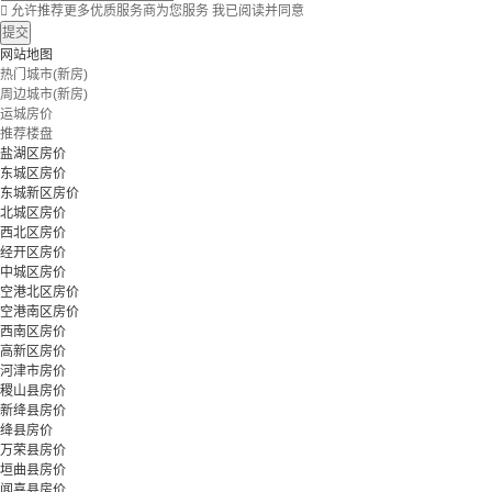

允许推荐更多优质服务商为您服务
我已阅读并同意
提交
网站地图
热门城市(新房)
周边城市(新房)
运城房价
推荐楼盘
盐湖区房价
东城区房价
东城新区房价
北城区房价
西北区房价
经开区房价
中城区房价
空港北区房价
空港南区房价
西南区房价
高新区房价
河津市房价
稷山县房价
新绛县房价
绛县房价
万荣县房价
垣曲县房价
闻喜县房价