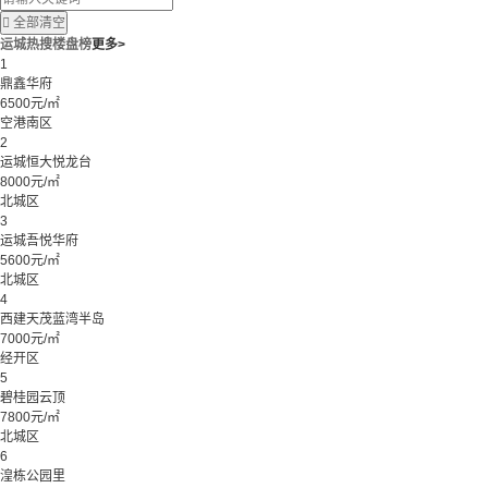

全部清空
运城热搜楼盘榜
更多>
1
鼎鑫华府
6500元/㎡
空港南区
2
运城恒大悦龙台
8000元/㎡
北城区
3
运城吾悦华府
5600元/㎡
北城区
4
西建天茂蓝湾半岛
7000元/㎡
经开区
5
碧桂园云顶
7800元/㎡
北城区
6
湟栋公园里