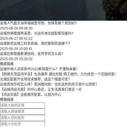
运城人气盘五洲幸福城壹号院、怡锦苑哪个规划好?
2025-06-28 09:36:30
运城热销楼盘熙溪里、大运外滩北园配套完备吗?
2025-06-27 09:41:22
运城新房运城三科农商城、清控紫荆府选哪个?
2025-06-26 10:00:41
运城在售楼盘新港悦府、金世学府怎么选?
2025-06-25 10:20:32
购房指南
运城外地人买房条件2023新规是什么？不懂快来看！
【西建天茂蓝湾半岛】生态康养·通达形胜·精工细作，只为给您一个花园的家！
北城区配套齐全项目求推荐，选这个楼盘可否？
运城吾悦华府怎么样？宽阔楼间距！住在这样的房子是什么感受？
【运城鸿运天宸】向中心靠近，让生活离我们更近一点
【鸿运天宸】全能城市配套，以我为中心
帮我找房