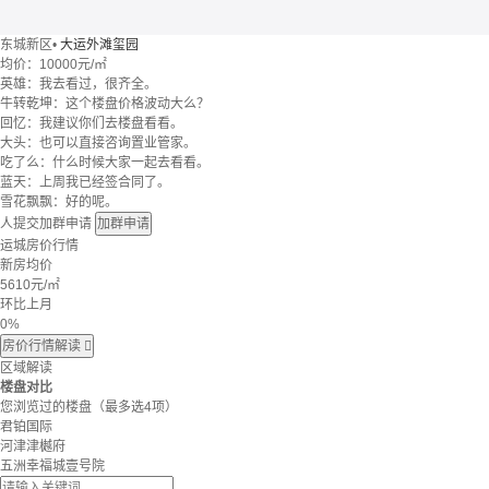
东城新区
•
大运外滩玺园
均价：
10000元/㎡
英雄：我去看过，很齐全。
牛转乾坤：这个楼盘价格波动大么？
回忆：我建议你们去楼盘看看。
大头：也可以直接咨询置业管家。
吃了么：什么时候大家一起去看看。
蓝天：上周我已经签合同了。
雪花飘飘：好的呢。
人提交加群申请
加群申请
运城房价行情
新房均价
5610
元/㎡
环比上月
0%
房价行情解读

区域解读
楼盘对比
您浏览过的楼盘
（最多选4项）
君铂国际
河津津樾府
五洲幸福城壹号院