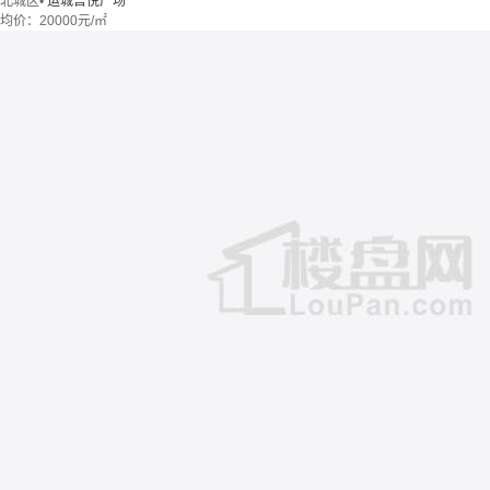
北城区
•
运城吾悦广场
均价：
20000元/㎡