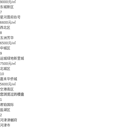
9000元/㎡
东城新区
7
星河晋府玖号
6600元/㎡
西北区
8
五洲芳华
6500元/㎡
中城区
9
运城绿地新里城
7500元/㎡
北城区
10
嘉禾华侨城
5600元/㎡
空港南区
您浏览过的楼盘
1
君铂国际
盐湖区
2
河津津樾府
河津市