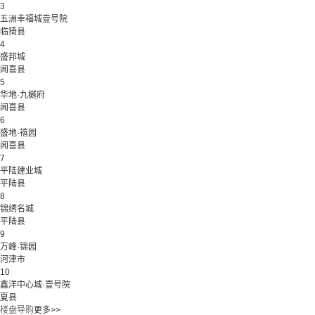
3
五洲幸福城壹号院
临猗县
4
盛邦城
闻喜县
5
华地·九樾府
闻喜县
6
盛地·禧园
闻喜县
7
平陆建业城
平陆县
8
锦绣名城
平陆县
9
万峰·锦园
河津市
10
鑫洋中心城·壹号院
夏县
楼盘导购
更多>>