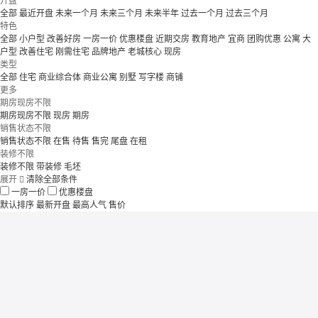
开盘
全部
最近开盘
未来一个月
未来三个月
未来半年
过去一个月
过去三个月
特色
全部
小户型
改善好房
一房一价
优惠楼盘
近期交房
教育地产
宜商
团购优惠
公寓
大
户型
改善住宅
刚需住宅
品牌地产
老城核心
现房
类型
全部
住宅
商业综合体
商业公寓
别墅
写字楼
商铺
更多
期房现房不限
期房现房不限
现房
期房
销售状态不限
销售状态不限
在售
待售
售完
尾盘
在租
装修不限
装修不限
带装修
毛坯
展开

清除全部条件
一房一价
优惠楼盘
默认排序
最新开盘
最高人气
售价