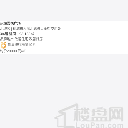
运城吾悦广场
北城区 | 运城市人民北路与大禹街交汇处
3/4居
建面：98-138㎡
品牌地产
改善住宅
改善好房
销量排行榜第10名
均价
20000
元/㎡