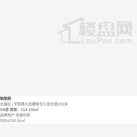
铂悦府
北城区 | 学苑路与后稷街交汇处往南200米
3/4居
建面：114-156㎡
品牌地产
改善好房
均价
6700
元/㎡