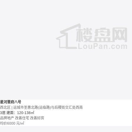
星河晋府八号
西北区 | 运城市圣惠北路(运临路)与后稷街交汇处西南
3居
建面：120-138㎡
品牌地产
改善住宅
改善好房
均价
6000
元/㎡