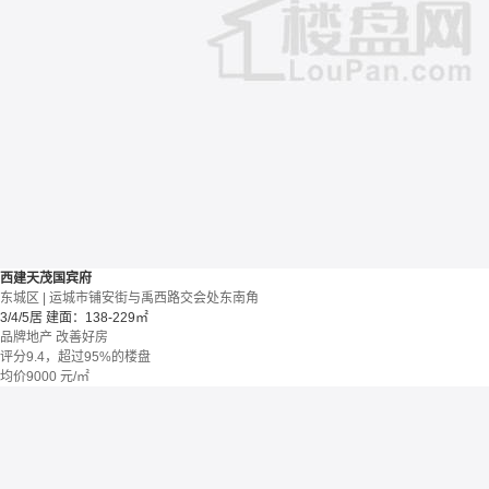
西建天茂国宾府
东城区 | 运城市铺安街与禹西路交会处东南角
3/4/5居
建面：138-229㎡
品牌地产
改善好房
评分9.4，超过95%的楼盘
均价
9000
元/㎡