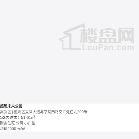
感恩未来公馆
高新区 | 盐湖区复旦大道与学院西路交汇处往北200米
1/2居
建面：51-61㎡
刚需住宅
公寓
小户型
均价
4900
元/㎡