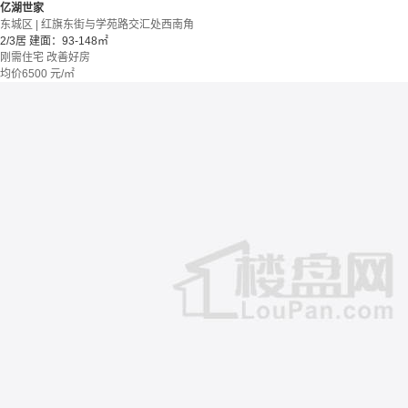
亿湖世家
东城区 | 红旗东街与学苑路交汇处西南角
2/3居
建面：93-148㎡
刚需住宅
改善好房
均价
6500
元/㎡