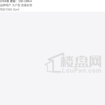
2/3/4居
建面：100-198㎡
品牌地产
大户型
改善好房
均价
7000
元/㎡