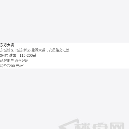
东方大境
东城新区 | 城东新区·盐湖大道与安邑路交汇处
3/4居
建面：115-200㎡
品牌地产
改善好房
均价
7200
元/㎡