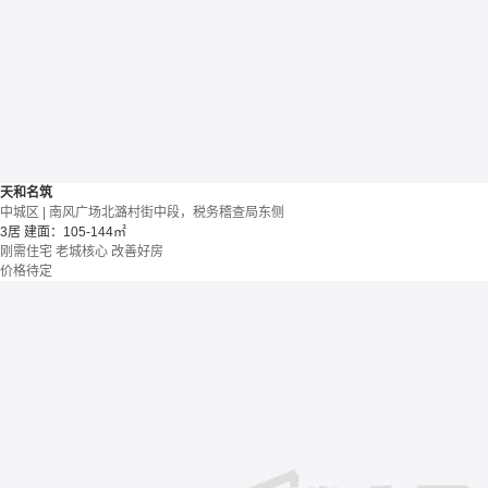
天和名筑
中城区 | 南风广场北潞村街中段，税务稽查局东侧
3居
建面：105-144㎡
刚需住宅
老城核心
改善好房
价格待定