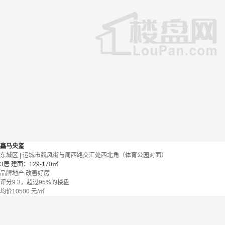
鑫马央玺
东城区 | 运城市魏风街与周西路交汇处西北角（体育公园对面）
3居
建面：129-170㎡
品牌地产
改善好房
评分9.3，超过95%的楼盘
均价
10500
元/㎡