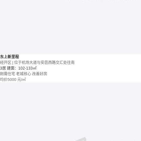
东上新里程
经开区 | 位于机场大道与安邑西路交汇处往南
3居
建面：102-133㎡
刚需住宅
老城核心
改善好房
均价
5000
元/㎡