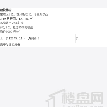
建投博府
东城区 | 位于魏风街以北，形意路以西
3/4/5居
建面：121-253㎡
品牌地产
改善好房
评分9.2，超过95%的楼盘
均价
8000
元/㎡
上一页
1
2
3
4
5
...
11
下一页
到第
页
最受关注的楼盘