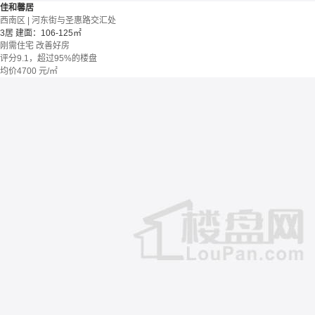
佳和馨居
西南区 | 河东街与圣惠路交汇处
3居
建面：106-125㎡
刚需住宅
改善好房
评分9.1，超过95%的楼盘
均价
4700
元/㎡