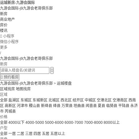
运城新房-九游会国际
九游会国际-j9九游会老哥俱乐部
新房
商业地产
房价
楼讯

小程序
微信小程序
更多
/
九游会国际-j9九游会老哥俱乐部
新房


预约看房
九游会国际-j9九游会老哥俱乐部
>
运城楼盘
区域找房
地图找房
区域
全部
盐湖区
东城区
东城新区
北城区
西北区
经开区
中城区
空港北区
空港南区
西南
区
高新区
河津市
稷山县
新绛县
绛县
万荣县
垣曲县
闻喜县
夏县
临猗县
平陆县
永济
市
芮城县
价格
全部
4000以下
4000-5000
5000-6000
6000-7000
7000-8000
8000以上
户型
全部
一居
二居
三居
四居
五居
五居以上