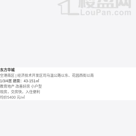
东方华城
空港南区 | 经济技术开发区司马温公路以东、花园西街以南
1/3/4居
建面：43-151㎡
教育地产
改善好房
小户型
现房，交房快，入住便利
均价
5400
元/㎡