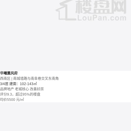
华曦薰风府
西南区 | 南城墙路与南阜巷交叉东南角
3/4居
建面：102-143㎡
品牌地产
老城核心
改善好房
评分9.3，超过95%的楼盘
均价
5500
元/㎡