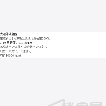
大运外滩玺园
东城新区 | 河东街延长线飞雁桥东500米
3/4/5居
建面：110-291㎡
品牌地产
改善住宅
教育地产
改善好房
现房，交房快，入住便利
均价
10000
元/㎡