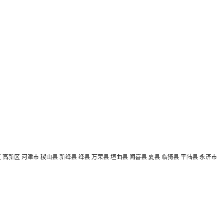
区
高新区
河津市
稷山县
新绛县
绛县
万荣县
垣曲县
闻喜县
夏县
临猗县
平陆县
永济市