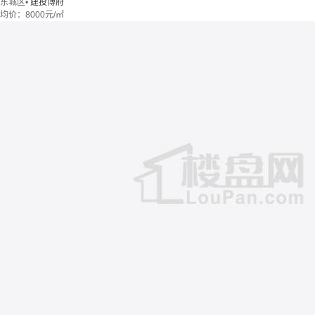
东城区
•
建投博府
均价：
8000元/㎡