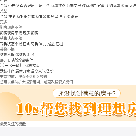
特色
全部
小户型
改善好房
一房一价
优惠楼盘
近期交房
教育地产
宜商
团购优惠
公寓
大
类型
全部
住宅
商业综合体
商业公寓
别墅
写字楼
商铺
更多
期房现房不限
期房现房不限
现房
期房
销售状态不限
销售状态不限
在售
待售
售完
尾盘
在租
装修不限
装修不限
带装修
毛坯
展开

清除全部条件
一房一价
优惠楼盘
默认排序
最新开盘
最高人气
售价
非常抱歉，搜索不到相关楼盘
您可以尝试扩大搜索范围，或更改搜索关键词
最受关注的楼盘