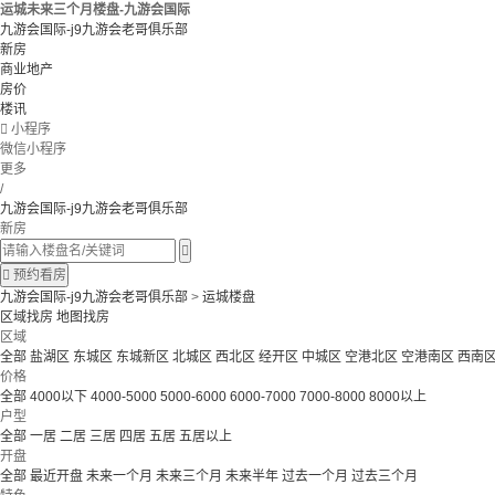
运城未来三个月楼盘-九游会国际
九游会国际-j9九游会老哥俱乐部
新房
商业地产
房价
楼讯

小程序
微信小程序
更多
/
九游会国际-j9九游会老哥俱乐部
新房


预约看房
九游会国际-j9九游会老哥俱乐部
>
运城楼盘
区域找房
地图找房
区域
全部
盐湖区
东城区
东城新区
北城区
西北区
经开区
中城区
空港北区
空港南区
西南
价格
全部
4000以下
4000-5000
5000-6000
6000-7000
7000-8000
8000以上
户型
全部
一居
二居
三居
四居
五居
五居以上
开盘
全部
最近开盘
未来一个月
未来三个月
未来半年
过去一个月
过去三个月