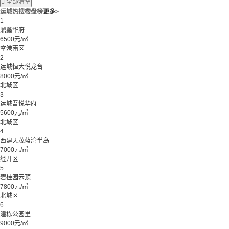

全部清空
运城热搜楼盘榜
更多>
1
鼎鑫华府
6500元/㎡
空港南区
2
运城恒大悦龙台
8000元/㎡
北城区
3
运城吾悦华府
5600元/㎡
北城区
4
西建天茂蓝湾半岛
7000元/㎡
经开区
5
碧桂园云顶
7800元/㎡
北城区
6
湟栋公园里
9000元/㎡