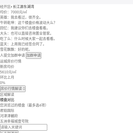
经开区
•
长江源东湖湾
均价：
7000元/㎡
英雄：我去看过，很齐全。
牛转乾坤：这个楼盘价格波动大么？
回忆：我建议你们去楼盘看看。
大头：也可以直接咨询置业管家。
吃了么：什么时候大家一起去看看。
蓝天：上周我已经签合同了。
雪花飘飘：好的呢。
人提交加群申请
加群申请
运城房价行情
新房均价
5610
元/㎡
环比上月
0%
房价行情解读

区域解读
楼盘对比
您浏览过的楼盘
（最多选4项）
君铂国际
河津津樾府
五洲幸福城壹号院