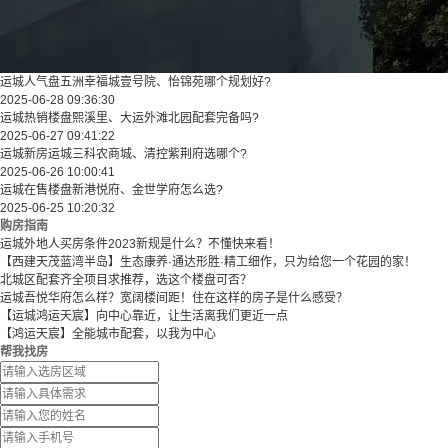
运城人气盘五洲幸福城壹号院、怡锦苑哪个规划好?
2025-06-28 09:36:30
运城热销楼盘熙溪里、大运外滩北园配套完备吗?
2025-06-27 09:41:22
运城新房运城三科农商城、清控紫荆府选哪个?
2025-06-26 10:00:41
运城在售楼盘新港悦府、金世学府怎么选?
2025-06-25 10:20:32
购房指南
运城外地人买房条件2023新规是什么？不懂快来看！
【西建天茂蓝湾半岛】生态康养·通达形胜·精工细作，只为给您一个花园的家！
北城区配套齐全项目求推荐，选这个楼盘可否？
运城吾悦华府怎么样？宽阔楼间距！住在这样的房子是什么感受？
【运城鸿运天宸】向中心靠近，让生活离我们更近一点
【鸿运天宸】全能城市配套，以我为中心
帮我找房