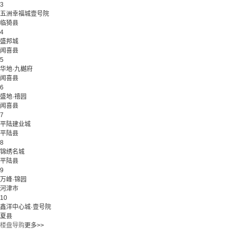
3
五洲幸福城壹号院
临猗县
4
盛邦城
闻喜县
5
华地·九樾府
闻喜县
6
盛地·禧园
闻喜县
7
平陆建业城
平陆县
8
锦绣名城
平陆县
9
万峰·锦园
河津市
10
鑫洋中心城·壹号院
夏县
楼盘导购
更多>>