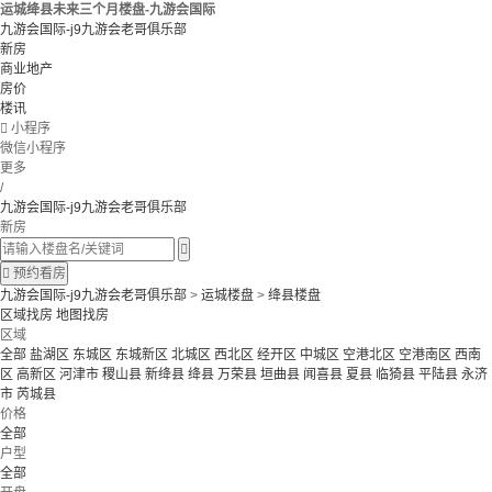
运城绛县未来三个月楼盘-九游会国际
九游会国际-j9九游会老哥俱乐部
新房
商业地产
房价
楼讯

小程序
微信小程序
更多
/
九游会国际-j9九游会老哥俱乐部
新房


预约看房
九游会国际-j9九游会老哥俱乐部
>
运城楼盘
>
绛县楼盘
区域找房
地图找房
区域
全部
盐湖区
东城区
东城新区
北城区
西北区
经开区
中城区
空港北区
空港南区
西南
区
高新区
河津市
稷山县
新绛县
绛县
万荣县
垣曲县
闻喜县
夏县
临猗县
平陆县
永济
市
芮城县
价格
全部
户型
全部