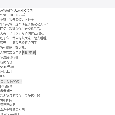
东城新区
•
大运外滩玺园
均价：
10000元/㎡
英雄：我去看过，很齐全。
牛转乾坤：这个楼盘价格波动大么？
回忆：我建议你们去楼盘看看。
大头：也可以直接咨询置业管家。
吃了么：什么时候大家一起去看看。
蓝天：上周我已经签合同了。
雪花飘飘：好的呢。
人提交加群申请
加群申请
运城房价行情
新房均价
5610
元/㎡
环比上月
0%
房价行情解读

区域解读
楼盘对比
您浏览过的楼盘
（最多选4项）
君铂国际
河津津樾府
五洲幸福城壹号院