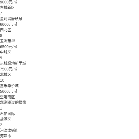
9000元/㎡
东城新区
7
星河晋府玖号
6600元/㎡
西北区
8
五洲芳华
6500元/㎡
中城区
9
运城绿地新里城
7500元/㎡
北城区
10
嘉禾华侨城
5600元/㎡
空港南区
您浏览过的楼盘
1
君铂国际
盐湖区
2
河津津樾府
河津市