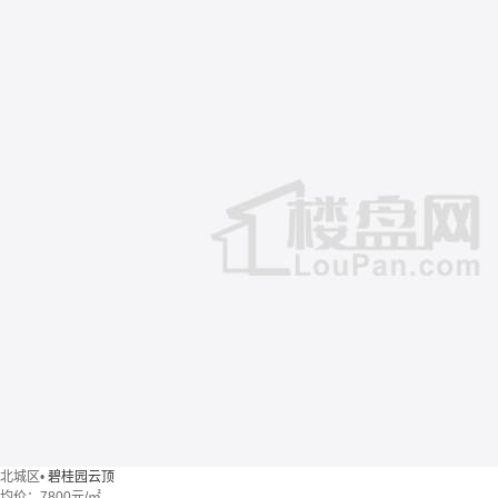
北城区
•
碧桂园云顶
均价：
7800元/㎡