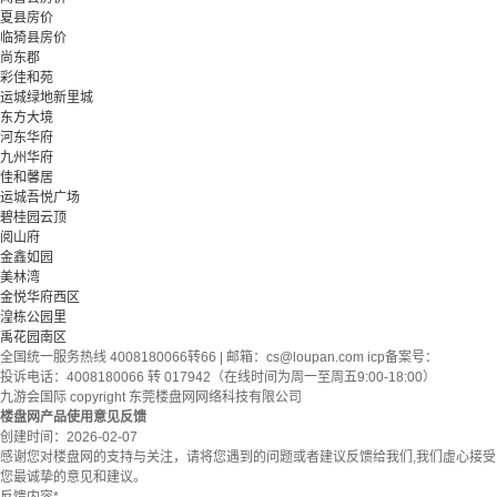
夏县房价
临猗县房价
尚东郡
彩佳和苑
运城绿地新里城
东方大境
河东华府
九州华府
佳和馨居
运城吾悦广场
碧桂园云顶
阅山府
金鑫如园
美林湾
金悦华府西区
湟栋公园里
禹花园南区
全国统一服务热线 4008180066转66 | 邮箱：
cs@loupan.com
icp备案号：
投诉电话：4008180066 转 017942（在线时间为周一至周五9:00-18:00）
九游会国际 copyright 东莞楼盘网网络科技有限公司
楼盘网产品使用意见反馈
创建时间：
2026-02-07
感谢您对楼盘网的支持与关注，请将您遇到的问题或者建议反馈给我们,我们虚心接受
您最诚挚的意见和建议。