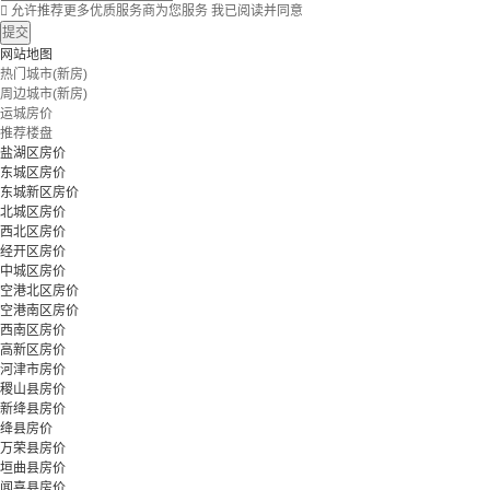

允许推荐更多优质服务商为您服务
我已阅读并同意
提交
网站地图
热门城市(新房)
周边城市(新房)
运城房价
推荐楼盘
盐湖区房价
东城区房价
东城新区房价
北城区房价
西北区房价
经开区房价
中城区房价
空港北区房价
空港南区房价
西南区房价
高新区房价
河津市房价
稷山县房价
新绛县房价
绛县房价
万荣县房价
垣曲县房价
闻喜县房价