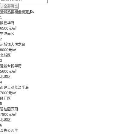

全部清空
运城热搜楼盘榜
更多>
1
鼎鑫华府
6500元/㎡
空港南区
2
运城恒大悦龙台
8000元/㎡
北城区
3
运城吾悦华府
5600元/㎡
北城区
4
西建天茂蓝湾半岛
7000元/㎡
经开区
5
碧桂园云顶
7800元/㎡
北城区
6
湟栋公园里