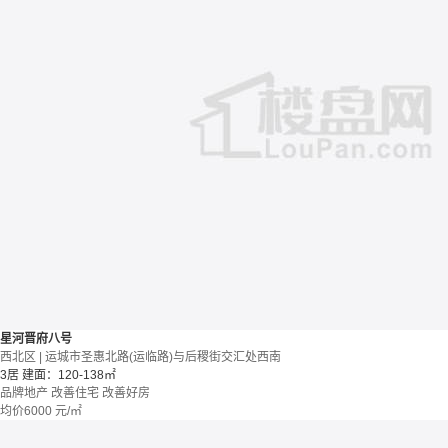
星河晋府八号
西北区 | 运城市圣惠北路(运临路)与后稷街交汇处西南
3居
建面：120-138㎡
品牌地产
改善住宅
改善好房
均价
6000
元/㎡