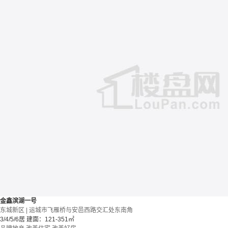
金鑫滨湖一号
东城新区 | 运城市飞雁桥与安邑西路交汇处东南角
3/4/5/6居
建面：121-351㎡