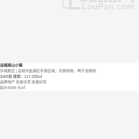
运城南山小镇
东城新区 | 运城市盐湖区东南区域，东郭西侧，鸭子池南侧
3/4/5居
建面：117-255㎡
品牌地产
改善住宅
改善好房
起价
4699
元/㎡