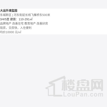
大运外滩玺园
东城新区 | 河东街延长线飞雁桥东500米
3/4/5居
建面：110-291㎡
品牌地产
改善住宅
教育地产
改善好房
现房，交房快，入住便利
均价
10000
元/㎡