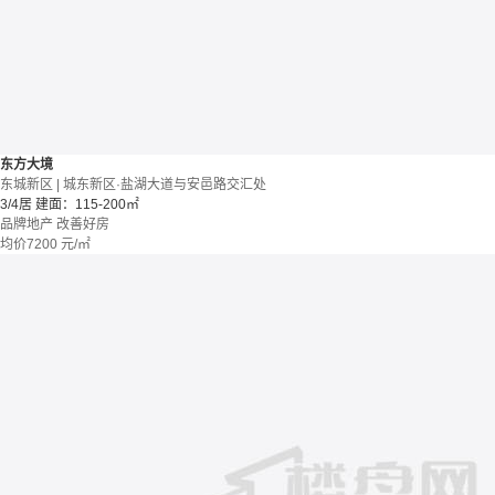
东方大境
东城新区 | 城东新区·盐湖大道与安邑路交汇处
3/4居
建面：115-200㎡
品牌地产
改善好房
均价
7200
元/㎡