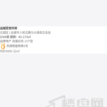
运城吾悦华府
北城区 | 运城市人民北路与大禹街交会处
2/3/4居
建面：81-173㎡
品牌地产
改善好房
小户型
热搜楼盘榜第3名
均价
5600
元/㎡