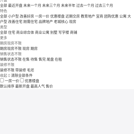
开盘
全部
最近开盘
未来一个月
未来三个月
未来半年
过去一个月
过去三个月
特色
全部
小户型
改善好房
一房一价
优惠楼盘
近期交房
教育地产
宜商
团购优惠
公寓
大
户型
改善住宅
刚需住宅
品牌地产
老城核心
现房
类型
全部
住宅
商业综合体
商业公寓
别墅
写字楼
商铺
更多
期房现房不限
期房现房不限
现房
期房
销售状态不限
销售状态不限
在售
待售
售完
尾盘
在租
装修不限
装修不限
带装修
毛坯
收起

清除全部条件
一房一价
优惠楼盘
默认排序
最新开盘
最高人气
售价