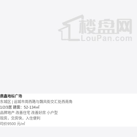
鼎鑫地标广场
东城区 | 运城市周西路与魏风街交汇处西南角
1/2/3居
建面：52-134㎡
品牌地产
改善住宅
改善好房
小户型
现房，交房快，入住便利
均价
9500
元/㎡