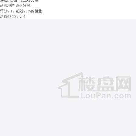
3/4居
建面：112-185㎡
品牌地产
改善好房
评分9.1，超过95%的楼盘
均价
6800
元/㎡