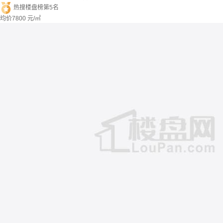
热搜楼盘榜第5名
均价
7800
元/㎡