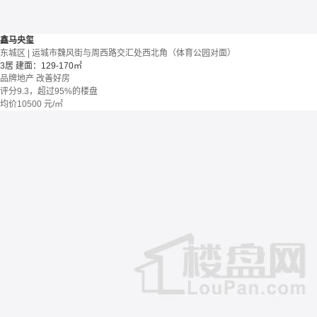
鑫马央玺
东城区 | 运城市魏风街与周西路交汇处西北角（体育公园对面）
3居
建面：129-170㎡
品牌地产
改善好房
评分9.3，超过95%的楼盘
均价
10500
元/㎡