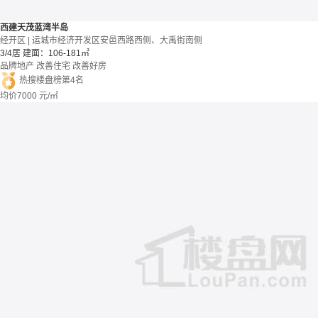
西建天茂蓝湾半岛
经开区 | 运城市经济开发区安邑西路西侧、大禹街南侧
3/4居
建面：106-181㎡
品牌地产
改善住宅
改善好房
热搜楼盘榜第4名
均价
7000
元/㎡