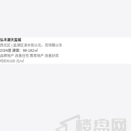
弘丰源天玺城
西北区 | 盐湖区涑水街以北，货场路以东
2/3/4居
建面：98-182㎡
品牌地产
改善住宅
教育地产
改善好房
均价
6100
元/㎡