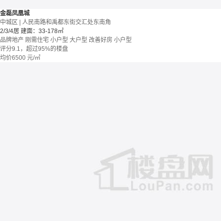
金磊凤凰城
中城区 | 人民南路和禹都东街交汇处东南角
2/3/4居
建面：33-178㎡
品牌地产
刚需住宅
小户型
大户型
改善好房
小户型
评分9.1，超过95%的楼盘
均价
6500
元/㎡