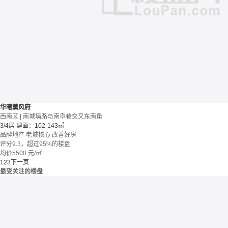
华曦薰风府
西南区 | 南城墙路与南阜巷交叉东南角
3/4居
建面：102-143㎡
品牌地产
老城核心
改善好房
评分9.3，超过95%的楼盘
均价
5500
元/㎡
1
2
3
下一页
最受关注的楼盘