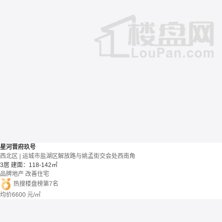
星河晋府玖号
西北区 | 运城市盐湖区解放路与姚孟街交会处西南角
3居
建面：118-142㎡
品牌地产
改善住宅
热搜楼盘榜第7名
均价
6600
元/㎡