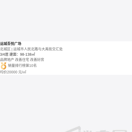
运城吾悦广场
北城区 | 运城市人民北路与大禹街交汇处
3/4居
建面：98-138㎡
品牌地产
改善住宅
改善好房
销量排行榜第10名
均价
20000
元/㎡