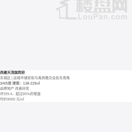
西建天茂国宾府
东城区 | 运城市铺安街与禹西路交会处东南角
3/4/5居
建面：138-229㎡
品牌地产
改善好房
评分9.4，超过95%的楼盘
均价
9000
元/㎡