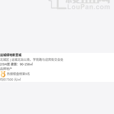
运城绿地新里城
北城区 | 运城北站以南，学苑路与迎宾街交会处
2/3/4居
建面：90-158㎡
品牌地产
热搜楼盘榜第9名
均价
7500
元/㎡