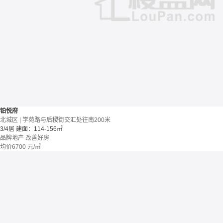
铂悦府
北城区 | 学苑路与后稷街交汇处往南200米
3/4居
建面：114-156㎡
品牌地产
改善好房
均价
6700
元/㎡