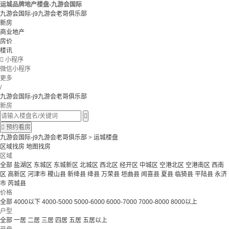
运城品牌地产楼盘-九游会国际
九游会国际-j9九游会老哥俱乐部
新房
商业地产
房价
楼讯

小程序
微信小程序
更多
/
九游会国际-j9九游会老哥俱乐部
新房


预约看房
九游会国际-j9九游会老哥俱乐部
>
运城楼盘
区域找房
地图找房
区域
全部
盐湖区
东城区
东城新区
北城区
西北区
经开区
中城区
空港北区
空港南区
西南
区
高新区
河津市
稷山县
新绛县
绛县
万荣县
垣曲县
闻喜县
夏县
临猗县
平陆县
永济
市
芮城县
价格
全部
4000以下
4000-5000
5000-6000
6000-7000
7000-8000
8000以上
户型
全部
一居
二居
三居
四居
五居
五居以上