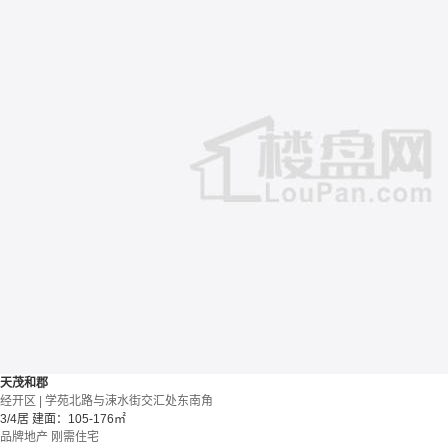
天茂和郡
经开区 | 学苑北路与涑水街交汇处东南角
3/4居
建面：105-176㎡
品牌地产
刚需住宅