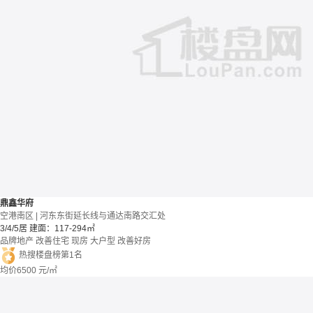
鼎鑫华府
空港南区 | 河东东街延长线与通达南路交汇处
3/4/5居
建面：117-294㎡
品牌地产
改善住宅
现房
大户型
改善好房
热搜楼盘榜第1名
均价
6500
元/㎡