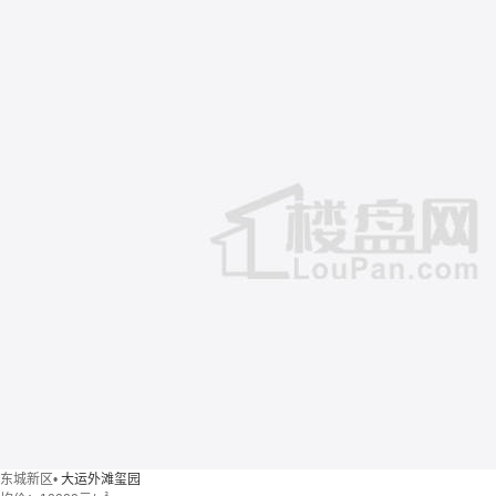
东城新区
•
大运外滩玺园