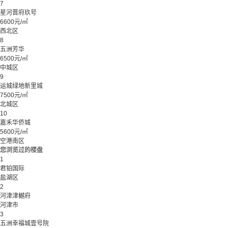
7
星河晋府玖号
6600元/㎡
西北区
8
五洲芳华
6500元/㎡
中城区
9
运城绿地新里城
7500元/㎡
北城区
10
嘉禾华侨城
5600元/㎡
空港南区
您浏览过的楼盘
1
君铂国际
盐湖区
2
河津津樾府
河津市
3
五洲幸福城壹号院