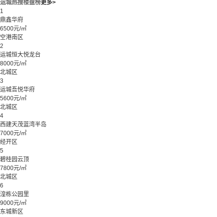
运城热搜楼盘榜
更多>
1
鼎鑫华府
6500元/㎡
空港南区
2
运城恒大悦龙台
8000元/㎡
北城区
3
运城吾悦华府
5600元/㎡
北城区
4
西建天茂蓝湾半岛
7000元/㎡
经开区
5
碧桂园云顶
7800元/㎡
北城区
6
湟栋公园里
9000元/㎡
东城新区