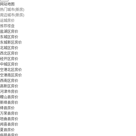
网站地图
热门城市(新房)
周边城市(新房)
运城房价
推荐楼盘
盐湖区房价
东城区房价
东城新区房价
北城区房价
西北区房价
经开区房价
中城区房价
空港北区房价
空港南区房价
西南区房价
高新区房价
河津市房价
稷山县房价
新绛县房价
绛县房价
万荣县房价
垣曲县房价
闻喜县房价
夏县房价
临猗县房价