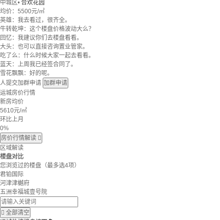
中城区
•
合欢花园
均价：
5500元/㎡
英雄：我去看过，很齐全。
牛转乾坤：这个楼盘价格波动大么？
回忆：我建议你们去楼盘看看。
大头：也可以直接咨询置业管家。
吃了么：什么时候大家一起去看看。
蓝天：上周我已经签合同了。
雪花飘飘：好的呢。
人提交加群申请
加群申请
运城房价行情
新房均价
5610
元/㎡
环比上月
0%
房价行情解读

区域解读
楼盘对比
您浏览过的楼盘
（最多选4项）
君铂国际
河津津樾府
五洲幸福城壹号院

全部清空