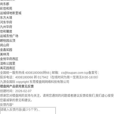
尚东郡
彩佳和苑
运城绿地新里城
东方大境
河东华府
九州华府
佳和馨居
运城吾悦广场
碧桂园云顶
阅山府
金鑫如园
美林湾
金悦华府西区
湟栋公园里
禹花园南区
全国统一服务热线 4008180066转66 | 邮箱：
cs@loupan.com
icp备案号：
投诉电话：4008180066 转 017942（在线时间为周一至周五9:00-18:00）
九游会国际 copyright 东莞楼盘网网络科技有限公司
楼盘网产品使用意见反馈
创建时间：
2026-02-07
感谢您对楼盘网的支持与关注，请将您遇到的问题或者建议反馈给我们,我们虚心接受
您最诚挚的意见和建议。
反馈内容
*