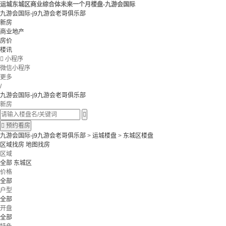
运城东城区商业综合体未来一个月楼盘-九游会国际
九游会国际-j9九游会老哥俱乐部
新房
商业地产
房价
楼讯

小程序
微信小程序
更多
/
九游会国际-j9九游会老哥俱乐部
新房


预约看房
九游会国际-j9九游会老哥俱乐部
>
运城楼盘
>
东城区楼盘
区域找房
地图找房
区域
全部
东城区
价格
全部
户型
全部
开盘
全部