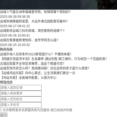
运城人气盘五洲幸福城壹号院、怡锦苑哪个规划好?
2025-06-28 09:36:30
运城热销楼盘熙溪里、大运外滩北园配套完备吗?
2025-06-27 09:41:22
运城新房运城三科农商城、清控紫荆府选哪个?
2025-06-26 10:00:41
运城在售楼盘新港悦府、金世学府怎么选?
2025-06-25 10:20:32
购房指南
运城外地人买房条件2023新规是什么？不懂快来看！
【西建天茂蓝湾半岛】生态康养·通达形胜·精工细作，只为给您一个花园的家！
北城区配套齐全项目求推荐，选这个楼盘可否？
运城吾悦华府怎么样？宽阔楼间距！住在这样的房子是什么感受？
【运城鸿运天宸】向中心靠近，让生活离我们更近一点
【鸿运天宸】全能城市配套，以我为中心
帮我找房

允许推荐更多优质服务商为您服务
我已阅读并同意
提交