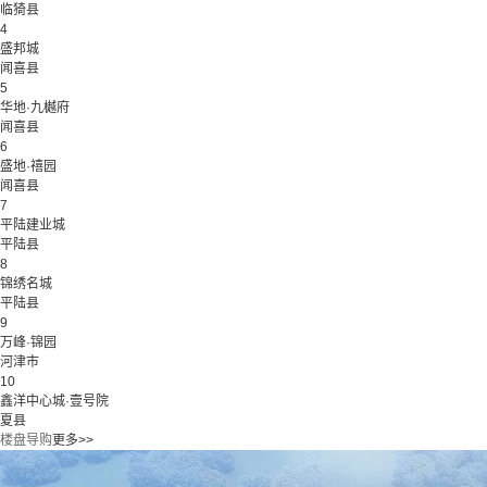
临猗县
4
盛邦城
闻喜县
5
华地·九樾府
闻喜县
6
盛地·禧园
闻喜县
7
平陆建业城
平陆县
8
锦绣名城
平陆县
9
万峰·锦园
河津市
10
鑫洋中心城·壹号院
夏县
楼盘导购
更多>>