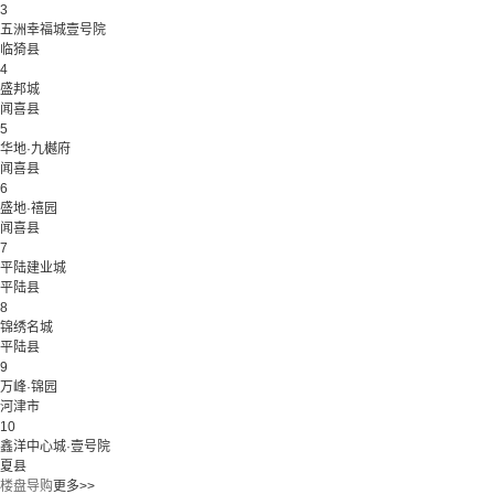
3
五洲幸福城壹号院
临猗县
4
盛邦城
闻喜县
5
华地·九樾府
闻喜县
6
盛地·禧园
闻喜县
7
平陆建业城
平陆县
8
锦绣名城
平陆县
9
万峰·锦园
河津市
10
鑫洋中心城·壹号院
夏县
楼盘导购
更多>>