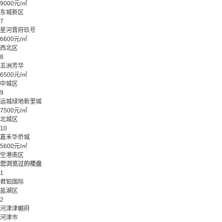
9000元/㎡
东城新区
7
星河晋府玖号
6600元/㎡
西北区
8
五洲芳华
6500元/㎡
中城区
9
运城绿地新里城
7500元/㎡
北城区
10
嘉禾华侨城
5600元/㎡
空港南区
您浏览过的楼盘
1
君铂国际
盐湖区
2
河津津樾府
河津市