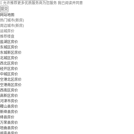

允许推荐更多优质服务商为您服务
我已阅读并同意
提交
网站地图
热门城市(新房)
周边城市(新房)
运城房价
推荐楼盘
盐湖区房价
东城区房价
东城新区房价
北城区房价
西北区房价
经开区房价
中城区房价
空港北区房价
空港南区房价
西南区房价
高新区房价
河津市房价
稷山县房价
新绛县房价
绛县房价
万荣县房价
垣曲县房价
闻喜县房价