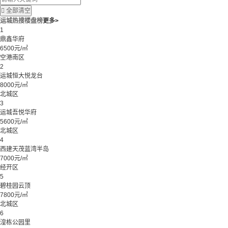

全部清空
运城热搜楼盘榜
更多>
1
鼎鑫华府
6500元/㎡
空港南区
2
运城恒大悦龙台
8000元/㎡
北城区
3
运城吾悦华府
5600元/㎡
北城区
4
西建天茂蓝湾半岛
7000元/㎡
经开区
5
碧桂园云顶
7800元/㎡
北城区
6
湟栋公园里