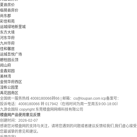
夏县房价
临猗县房价
尚东郡
彩佳和苑
运城绿地新里城
东方大境
河东华府
九州华府
佳和馨居
运城吾悦广场
碧桂园云顶
阅山府
金鑫如园
美林湾
金悦华府西区
湟栋公园里
禹花园南区
全国统一服务热线 4008180066转66 | 邮箱：
cs@loupan.com
icp备案号：
投诉电话：4008180066 转 017942（在线时间为周一至周五9:00-18:00）
九游会国际 copyright 东莞楼盘网网络科技有限公司
楼盘网产品使用意见反馈
创建时间：
2026-02-07
感谢您对楼盘网的支持与关注，请将您遇到的问题或者建议反馈给我们,我们虚心接受
您最诚挚的意见和建议。