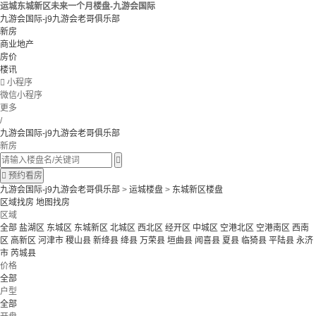
运城东城新区未来一个月楼盘-九游会国际
九游会国际-j9九游会老哥俱乐部
新房
商业地产
房价
楼讯

小程序
微信小程序
更多
/
九游会国际-j9九游会老哥俱乐部
新房


预约看房
九游会国际-j9九游会老哥俱乐部
>
运城楼盘
>
东城新区楼盘
区域找房
地图找房
区域
全部
盐湖区
东城区
东城新区
北城区
西北区
经开区
中城区
空港北区
空港南区
西南
区
高新区
河津市
稷山县
新绛县
绛县
万荣县
垣曲县
闻喜县
夏县
临猗县
平陆县
永济
市
芮城县
价格
全部
户型
全部