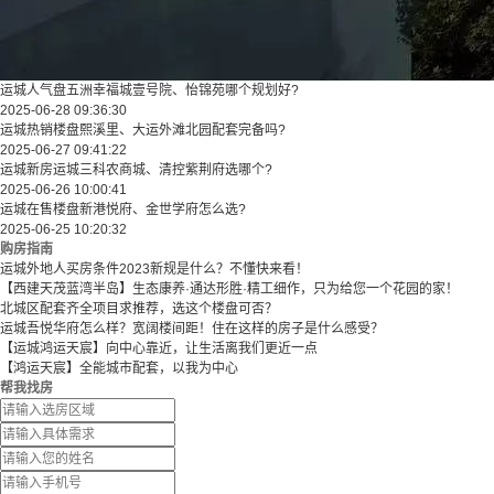
运城人气盘五洲幸福城壹号院、怡锦苑哪个规划好?
2025-06-28 09:36:30
运城热销楼盘熙溪里、大运外滩北园配套完备吗?
2025-06-27 09:41:22
运城新房运城三科农商城、清控紫荆府选哪个?
2025-06-26 10:00:41
运城在售楼盘新港悦府、金世学府怎么选?
2025-06-25 10:20:32
购房指南
运城外地人买房条件2023新规是什么？不懂快来看！
【西建天茂蓝湾半岛】生态康养·通达形胜·精工细作，只为给您一个花园的家！
北城区配套齐全项目求推荐，选这个楼盘可否？
运城吾悦华府怎么样？宽阔楼间距！住在这样的房子是什么感受？
【运城鸿运天宸】向中心靠近，让生活离我们更近一点
【鸿运天宸】全能城市配套，以我为中心
帮我找房