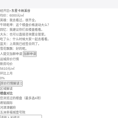
经开区
•
东星卡纳溪谷
均价：
6000元/㎡
英雄：我去看过，很齐全。
牛转乾坤：这个楼盘价格波动大么？
回忆：我建议你们去楼盘看看。
大头：也可以直接咨询置业管家。
吃了么：什么时候大家一起去看看。
蓝天：上周我已经签合同了。
雪花飘飘：好的呢。
人提交加群申请
加群申请
运城房价行情
新房均价
5610
元/㎡
环比上月
0%
房价行情解读

区域解读
楼盘对比
您浏览过的楼盘
（最多选4项）
君铂国际
河津津樾府
五洲幸福城壹号院