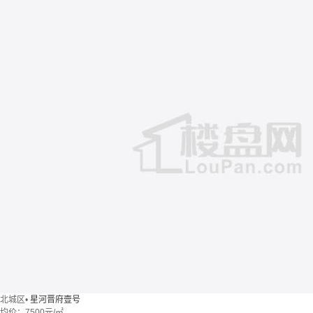
北城区
•
星河晋府壹号
均价：
7500元/㎡