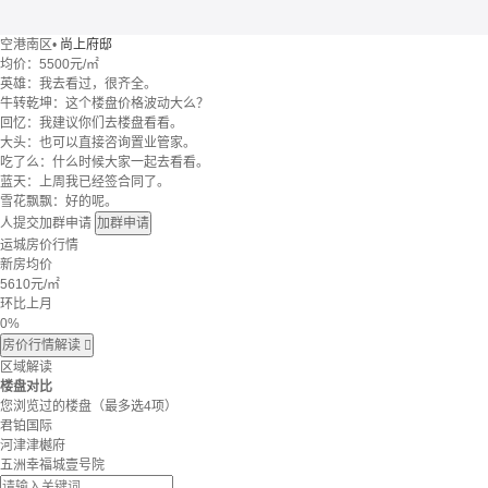
空港南区
•
尚上府邸
均价：
5500元/㎡
英雄：我去看过，很齐全。
牛转乾坤：这个楼盘价格波动大么？
回忆：我建议你们去楼盘看看。
大头：也可以直接咨询置业管家。
吃了么：什么时候大家一起去看看。
蓝天：上周我已经签合同了。
雪花飘飘：好的呢。
人提交加群申请
加群申请
运城房价行情
新房均价
5610
元/㎡
环比上月
0%
房价行情解读

区域解读
楼盘对比
您浏览过的楼盘
（最多选4项）
君铂国际
河津津樾府
五洲幸福城壹号院