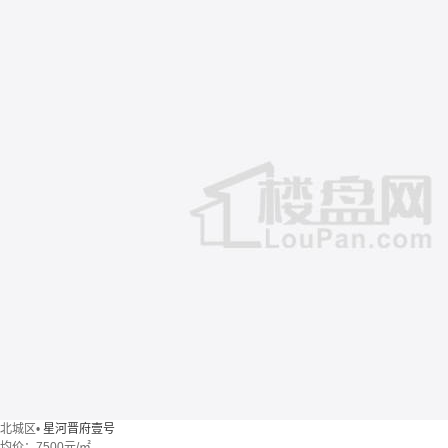
北城区
•
星河晋府壹号
均价：
7500元/㎡