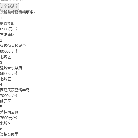

全部清空
运城热搜楼盘榜
更多>
1
鼎鑫华府
6500元/㎡
空港南区
2
运城恒大悦龙台
8000元/㎡
北城区
3
运城吾悦华府
5600元/㎡
北城区
4
西建天茂蓝湾半岛
7000元/㎡
经开区
5
碧桂园云顶
7800元/㎡
北城区
6
湟栋公园里