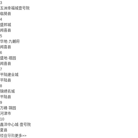
3
五洲幸福城壹号院
临猗县
4
盛邦城
闻喜县
5
华地·九樾府
闻喜县
6
盛地·禧园
闻喜县
7
平陆建业城
平陆县
8
锦绣名城
平陆县
9
万峰·锦园
河津市
10
鑫洋中心城·壹号院
夏县
楼盘导购
更多>>