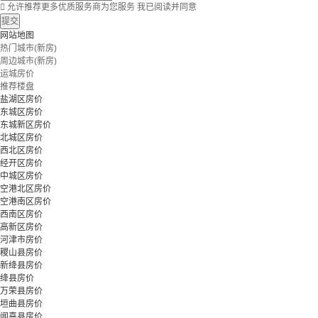

允许推荐更多优质服务商为您服务
我已阅读并同意
提交
网站地图
热门城市(新房)
周边城市(新房)
运城房价
推荐楼盘
盐湖区房价
东城区房价
东城新区房价
北城区房价
西北区房价
经开区房价
中城区房价
空港北区房价
空港南区房价
西南区房价
高新区房价
河津市房价
稷山县房价
新绛县房价
绛县房价
万荣县房价
垣曲县房价
闻喜县房价