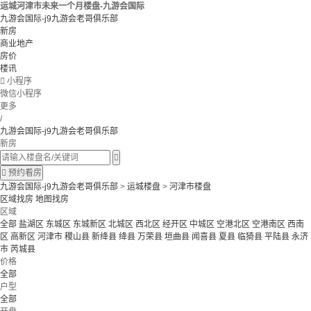
运城河津市未来一个月楼盘-九游会国际
九游会国际-j9九游会老哥俱乐部
新房
商业地产
房价
楼讯

小程序
微信小程序
更多
/
九游会国际-j9九游会老哥俱乐部
新房


预约看房
九游会国际-j9九游会老哥俱乐部
>
运城楼盘
>
河津市楼盘
区域找房
地图找房
区域
全部
盐湖区
东城区
东城新区
北城区
西北区
经开区
中城区
空港北区
空港南区
西南
区
高新区
河津市
稷山县
新绛县
绛县
万荣县
垣曲县
闻喜县
夏县
临猗县
平陆县
永济
市
芮城县
价格
全部
户型
全部