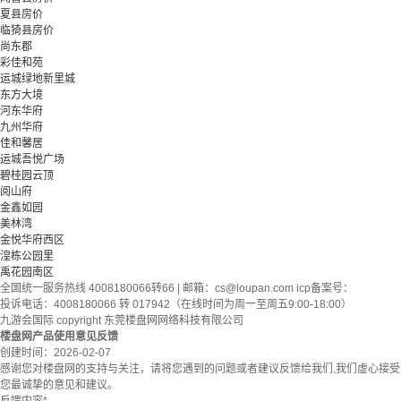
夏县房价
临猗县房价
尚东郡
彩佳和苑
运城绿地新里城
东方大境
河东华府
九州华府
佳和馨居
运城吾悦广场
碧桂园云顶
阅山府
金鑫如园
美林湾
金悦华府西区
湟栋公园里
禹花园南区
全国统一服务热线 4008180066转66 | 邮箱：
cs@loupan.com
icp备案号：
投诉电话：4008180066 转 017942（在线时间为周一至周五9:00-18:00）
九游会国际 copyright 东莞楼盘网网络科技有限公司
楼盘网产品使用意见反馈
创建时间：
2026-02-07
感谢您对楼盘网的支持与关注，请将您遇到的问题或者建议反馈给我们,我们虚心接受
您最诚挚的意见和建议。