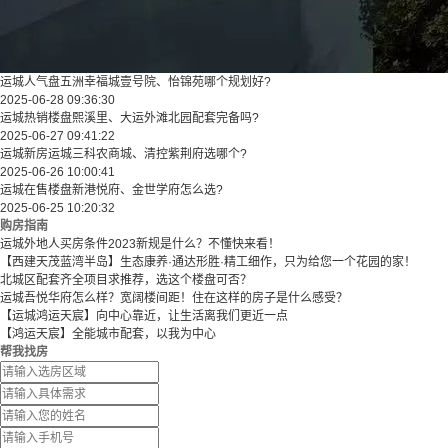
运城人气盘五洲幸福城壹号院、怡锦苑哪个规划好?
2025-06-28 09:36:30
运城热销楼盘熙溪里、大运外滩北园配套完备吗?
2025-06-27 09:41:22
运城新房运城三科农商城、清控紫荆府选哪个?
2025-06-26 10:00:41
运城在售楼盘新港悦府、金世学府怎么选?
2025-06-25 10:20:32
购房指南
运城外地人买房条件2023新规是什么？不懂快来看！
【西建天茂蓝湾半岛】生态康养·通达形胜·精工细作，只为给您一个花园的家！
北城区配套齐全项目求推荐，选这个楼盘可否？
运城吾悦华府怎么样？宽阔楼间距！住在这样的房子是什么感受？
【运城鸿运天宸】向中心靠近，让生活离我们更近一点
【鸿运天宸】全能城市配套，以我为中心
帮我找房