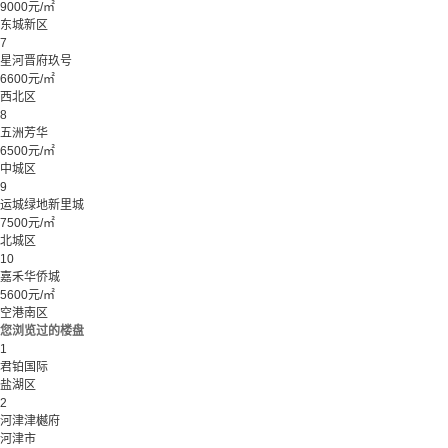
9000元/㎡
东城新区
7
星河晋府玖号
6600元/㎡
西北区
8
五洲芳华
6500元/㎡
中城区
9
运城绿地新里城
7500元/㎡
北城区
10
嘉禾华侨城
5600元/㎡
空港南区
您浏览过的楼盘
1
君铂国际
盐湖区
2
河津津樾府
河津市