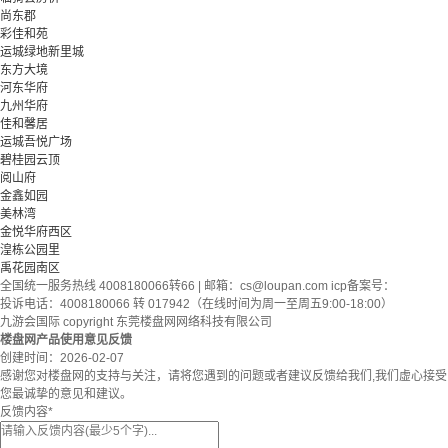
尚东郡
彩佳和苑
运城绿地新里城
东方大境
河东华府
九州华府
佳和馨居
运城吾悦广场
碧桂园云顶
阅山府
金鑫如园
美林湾
金悦华府西区
湟栋公园里
禹花园南区
全国统一服务热线 4008180066转66 | 邮箱：
cs@loupan.com
icp备案号：
投诉电话：4008180066 转 017942（在线时间为周一至周五9:00-18:00）
九游会国际 copyright 东莞楼盘网网络科技有限公司
楼盘网产品使用意见反馈
创建时间：
2026-02-07
感谢您对楼盘网的支持与关注，请将您遇到的问题或者建议反馈给我们,我们虚心接受
您最诚挚的意见和建议。
反馈内容
*