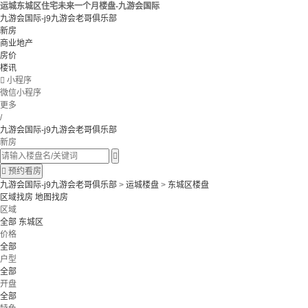
运城东城区住宅未来一个月楼盘-九游会国际
九游会国际-j9九游会老哥俱乐部
新房
商业地产
房价
楼讯

小程序
微信小程序
更多
/
九游会国际-j9九游会老哥俱乐部
新房


预约看房
九游会国际-j9九游会老哥俱乐部
>
运城楼盘
>
东城区楼盘
区域找房
地图找房
区域
全部
东城区
价格
全部
户型
全部
开盘
全部