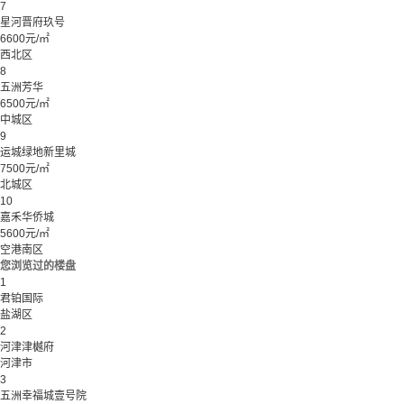
7
星河晋府玖号
6600元/㎡
西北区
8
五洲芳华
6500元/㎡
中城区
9
运城绿地新里城
7500元/㎡
北城区
10
嘉禾华侨城
5600元/㎡
空港南区
您浏览过的楼盘
1
君铂国际
盐湖区
2
河津津樾府
河津市
3
五洲幸福城壹号院