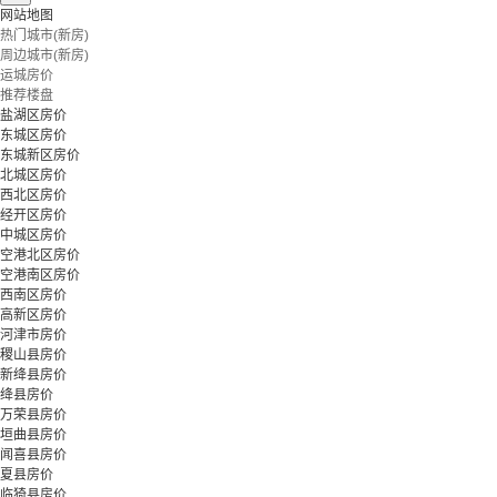
网站地图
热门城市(新房)
周边城市(新房)
运城房价
推荐楼盘
盐湖区房价
东城区房价
东城新区房价
北城区房价
西北区房价
经开区房价
中城区房价
空港北区房价
空港南区房价
西南区房价
高新区房价
河津市房价
稷山县房价
新绛县房价
绛县房价
万荣县房价
垣曲县房价
闻喜县房价
夏县房价
临猗县房价