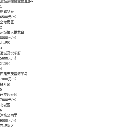
运城热搜楼盘榜
更多>
1
鼎鑫华府
6500元/㎡
空港南区
2
运城恒大悦龙台
8000元/㎡
北城区
3
运城吾悦华府
5600元/㎡
北城区
4
西建天茂蓝湾半岛
7000元/㎡
经开区
5
碧桂园云顶
7800元/㎡
北城区
6
湟栋公园里
9000元/㎡
东城新区