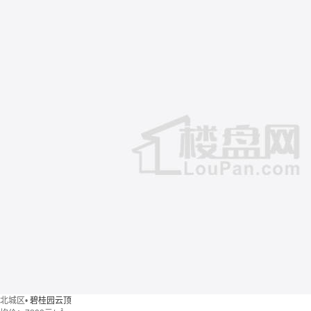
北城区
•
碧桂园云顶