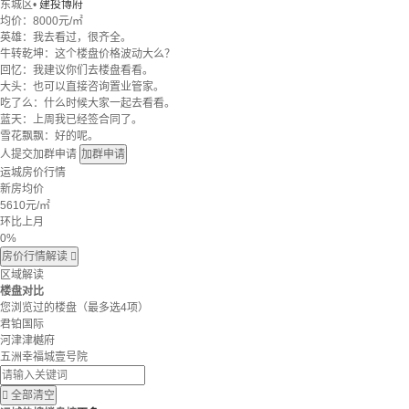
东城区
•
建投博府
均价：
8000元/㎡
英雄：我去看过，很齐全。
牛转乾坤：这个楼盘价格波动大么？
回忆：我建议你们去楼盘看看。
大头：也可以直接咨询置业管家。
吃了么：什么时候大家一起去看看。
蓝天：上周我已经签合同了。
雪花飘飘：好的呢。
人提交加群申请
加群申请
运城房价行情
新房均价
5610
元/㎡
环比上月
0%
房价行情解读

区域解读
楼盘对比
您浏览过的楼盘
（最多选4项）
君铂国际
河津津樾府
五洲幸福城壹号院

全部清空