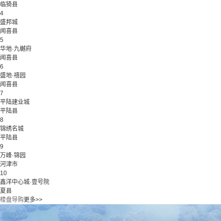
临猗县
4
盛邦城
闻喜县
5
华地·九樾府
闻喜县
6
盛地·禧园
闻喜县
7
平陆建业城
平陆县
8
锦绣名城
平陆县
9
万峰·锦园
河津市
10
鑫洋中心城·壹号院
夏县
楼盘导购
更多>>