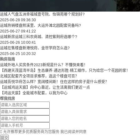
运城人气盘五洲幸福城壹号院、怡锦苑哪个规划好?
2025-06-28 09:36:30
运城热销楼盘熙溪里、大运外滩北园配套完备吗?
2025-06-27 09:41:22
运城新房运城三科农商城、清控紫荆府选哪个?
2025-06-26 10:00:41
运城在售楼盘新港悦府、金世学府怎么选?
2025-06-25 10:20:32
购房指南
运城外地人买房条件2023新规是什么？不懂快来看！
【西建天茂蓝湾半岛】生态康养·通达形胜·精工细作，只为给您一个花园的家！
北城区配套齐全项目求推荐，选这个楼盘可否？
运城吾悦华府怎么样？宽阔楼间距！住在这样的房子是什么感受？
【运城鸿运天宸】向中心靠近，让生活离我们更近一点
【鸿运天宸】全能城市配套，以我为中心
帮我找房

允许推荐更多优质服务商为您服务
我已阅读并同意
提交