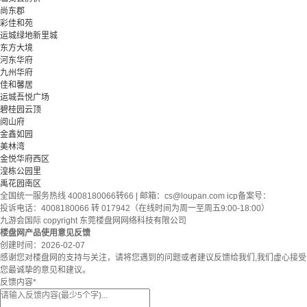
尚东郡
彩佳和苑
运城绿地新里城
东方大境
河东华府
九州华府
佳和馨居
运城吾悦广场
碧桂园云顶
阅山府
金鑫如园
美林湾
金悦华府西区
湟栋公园里
禹花园南区
全国统一服务热线 4008180066转66 | 邮箱：
cs@loupan.com
icp备案号：
投诉电话：4008180066 转 017942（在线时间为周一至周五9:00-18:00）
九游会国际 copyright 东莞楼盘网网络科技有限公司
楼盘网产品使用意见反馈
创建时间：
2026-02-07
感谢您对楼盘网的支持与关注，请将您遇到的问题或者建议反馈给我们,我们虚心接受
您最诚挚的意见和建议。
反馈内容
*