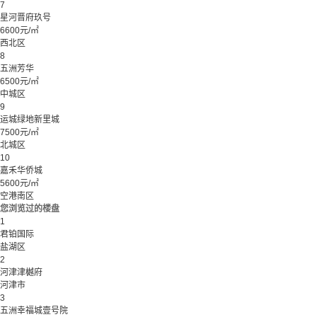
7
星河晋府玖号
6600元/㎡
西北区
8
五洲芳华
6500元/㎡
中城区
9
运城绿地新里城
7500元/㎡
北城区
10
嘉禾华侨城
5600元/㎡
空港南区
您浏览过的楼盘
1
君铂国际
盐湖区
2
河津津樾府
河津市
3
五洲幸福城壹号院