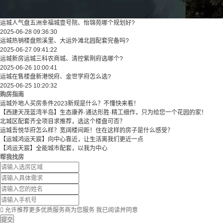
运城人气盘五洲幸福城壹号院、怡锦苑哪个规划好?
2025-06-28 09:36:30
运城热销楼盘熙溪里、大运外滩北园配套完备吗?
2025-06-27 09:41:22
运城新房运城三科农商城、清控紫荆府选哪个?
2025-06-26 10:00:41
运城在售楼盘新港悦府、金世学府怎么选?
2025-06-25 10:20:32
购房指南
运城外地人买房条件2023新规是什么？不懂快来看！
【西建天茂蓝湾半岛】生态康养·通达形胜·精工细作，只为给您一个花园的家！
北城区配套齐全项目求推荐，选这个楼盘可否？
运城吾悦华府怎么样？宽阔楼间距！住在这样的房子是什么感受？
【运城鸿运天宸】向中心靠近，让生活离我们更近一点
【鸿运天宸】全能城市配套，以我为中心
帮我找房

允许推荐更多优质服务商为您服务
我已阅读并同意
提交