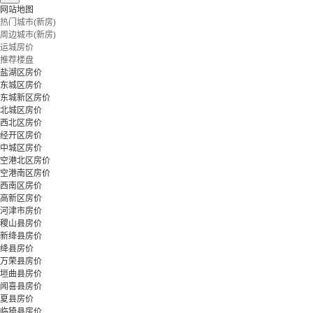
网站地图
热门城市(新房)
周边城市(新房)
运城房价
推荐楼盘
盐湖区房价
东城区房价
东城新区房价
北城区房价
西北区房价
经开区房价
中城区房价
空港北区房价
空港南区房价
西南区房价
高新区房价
河津市房价
稷山县房价
新绛县房价
绛县房价
万荣县房价
垣曲县房价
闻喜县房价
夏县房价
临猗县房价