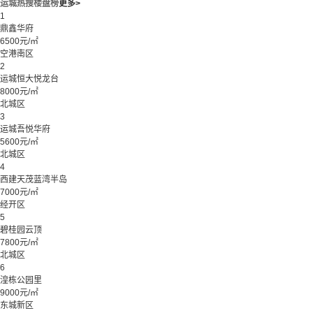
运城热搜楼盘榜
更多>
1
鼎鑫华府
6500元/㎡
空港南区
2
运城恒大悦龙台
8000元/㎡
北城区
3
运城吾悦华府
5600元/㎡
北城区
4
西建天茂蓝湾半岛
7000元/㎡
经开区
5
碧桂园云顶
7800元/㎡
北城区
6
湟栋公园里
9000元/㎡
东城新区