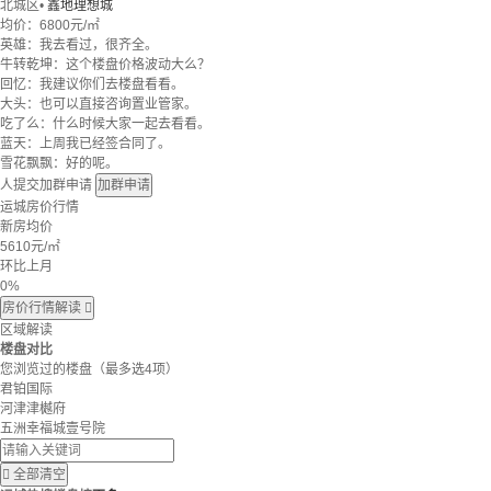
北城区
•
鑫地理想城
均价：
6800元/㎡
英雄：我去看过，很齐全。
牛转乾坤：这个楼盘价格波动大么？
回忆：我建议你们去楼盘看看。
大头：也可以直接咨询置业管家。
吃了么：什么时候大家一起去看看。
蓝天：上周我已经签合同了。
雪花飘飘：好的呢。
人提交加群申请
加群申请
运城房价行情
新房均价
5610
元/㎡
环比上月
0%
房价行情解读

区域解读
楼盘对比
您浏览过的楼盘
（最多选4项）
君铂国际
河津津樾府
五洲幸福城壹号院

全部清空