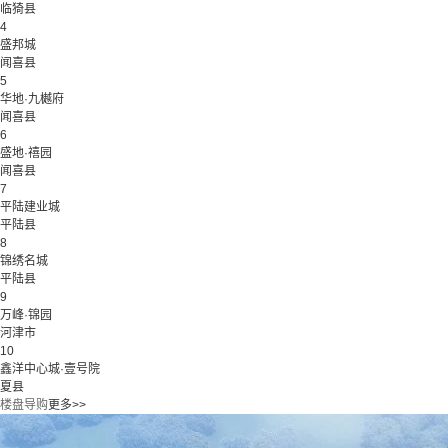
临猗县
4
盛邦城
闻喜县
5
华地·九樾府
闻喜县
6
盛地·禧园
闻喜县
7
平陆建业城
平陆县
8
锦绣名城
平陆县
9
万峰·锦园
河津市
10
鑫洋中心城·壹号院
夏县
楼盘导购
更多>>