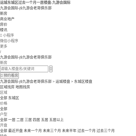
运城东城区过去一个月一居楼盘-九游会国际
九游会国际-j9九游会老哥俱乐部
新房
商业地产
房价
楼讯

小程序
微信小程序
更多
/
九游会国际-j9九游会老哥俱乐部
新房


预约看房
九游会国际-j9九游会老哥俱乐部
>
运城楼盘
>
东城区楼盘
区域找房
地图找房
区域
全部
东城区
价格
全部
户型
全部
一居
二居
三居
四居
五居
五居以上
开盘
全部
最近开盘
未来一个月
未来三个月
未来半年
过去一个月
过去三个月