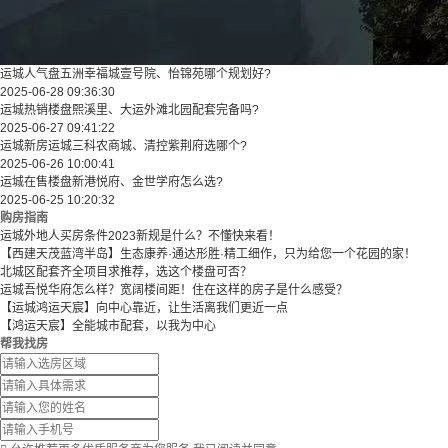
运城人气盘五洲幸福城壹号院、怡锦苑哪个规划好?
2025-06-28 09:36:30
运城热销楼盘熙溪里、大运外滩北园配套完备吗?
2025-06-27 09:41:22
运城新房运城三科农商城、清控紫荆府选哪个?
2025-06-26 10:00:41
运城在售楼盘新港悦府、金世学府怎么选?
2025-06-25 10:20:32
购房指南
运城外地人买房条件2023新规是什么？不懂快来看！
【西建天茂蓝湾半岛】生态康养·通达形胜·精工细作，只为给您一个花园的家！
北城区配套齐全项目求推荐，选这个楼盘可否？
运城吾悦华府怎么样？宽阔楼间距！住在这样的房子是什么感受？
【运城鸿运天宸】向中心靠近，让生活离我们更近一点
【鸿运天宸】全能城市配套，以我为中心
帮我找房