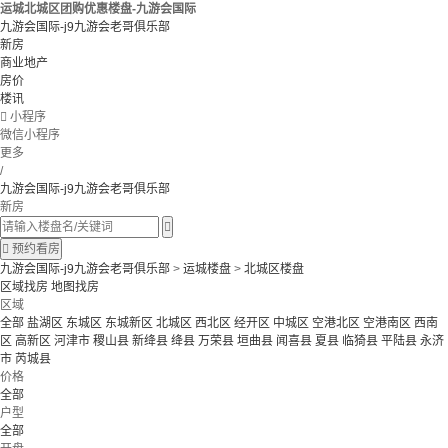
运城北城区团购优惠楼盘-九游会国际
九游会国际-j9九游会老哥俱乐部
新房
商业地产
房价
楼讯

小程序
微信小程序
更多
/
九游会国际-j9九游会老哥俱乐部
新房


预约看房
九游会国际-j9九游会老哥俱乐部
>
运城楼盘
>
北城区楼盘
区域找房
地图找房
区域
全部
盐湖区
东城区
东城新区
北城区
西北区
经开区
中城区
空港北区
空港南区
西南
区
高新区
河津市
稷山县
新绛县
绛县
万荣县
垣曲县
闻喜县
夏县
临猗县
平陆县
永济
市
芮城县
价格
全部
户型
全部