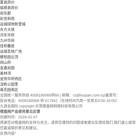
夏县房价
临猗县房价
尚东郡
彩佳和苑
运城绿地新里城
东方大境
河东华府
九州华府
佳和馨居
运城吾悦广场
碧桂园云顶
阅山府
金鑫如园
美林湾
金悦华府西区
湟栋公园里
禹花园南区
全国统一服务热线 4008180066转66 | 邮箱：
cs@loupan.com
icp备案号：
投诉电话：4008180066 转 017942（在线时间为周一至周五9:00-18:00）
九游会国际 copyright 东莞楼盘网网络科技有限公司
楼盘网产品使用意见反馈
创建时间：
2026-02-07
感谢您对楼盘网的支持与关注，请将您遇到的问题或者建议反馈给我们,我们虚心接受
您最诚挚的意见和建议。
反馈内容
*