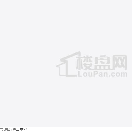
东城区
•
鑫马央玺