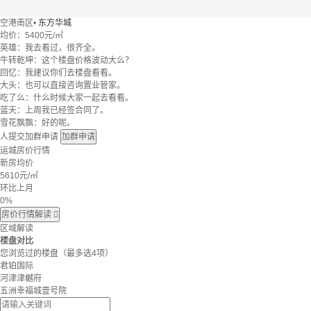
空港南区
•
东方华城
均价：
5400元/㎡
英雄：我去看过，很齐全。
牛转乾坤：这个楼盘价格波动大么？
回忆：我建议你们去楼盘看看。
大头：也可以直接咨询置业管家。
吃了么：什么时候大家一起去看看。
蓝天：上周我已经签合同了。
雪花飘飘：好的呢。
人提交加群申请
加群申请
运城房价行情
新房均价
5610
元/㎡
环比上月
0%
房价行情解读

区域解读
楼盘对比
您浏览过的楼盘
（最多选4项）
君铂国际
河津津樾府
五洲幸福城壹号院