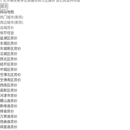

允许推荐更多优质服务商为您服务
我已阅读并同意
提交
网站地图
热门城市(新房)
周边城市(新房)
运城房价
推荐楼盘
盐湖区房价
东城区房价
东城新区房价
北城区房价
西北区房价
经开区房价
中城区房价
空港北区房价
空港南区房价
西南区房价
高新区房价
河津市房价
稷山县房价
新绛县房价
绛县房价
万荣县房价
垣曲县房价
闻喜县房价