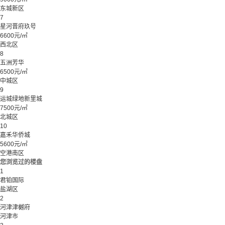
东城新区
7
星河晋府玖号
6600元/㎡
西北区
8
五洲芳华
6500元/㎡
中城区
9
运城绿地新里城
7500元/㎡
北城区
10
嘉禾华侨城
5600元/㎡
空港南区
您浏览过的楼盘
1
君铂国际
盐湖区
2
河津津樾府
河津市