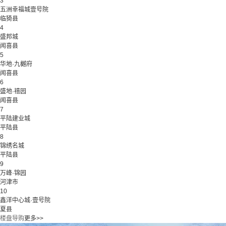
3
五洲幸福城壹号院
临猗县
4
盛邦城
闻喜县
5
华地·九樾府
闻喜县
6
盛地·禧园
闻喜县
7
平陆建业城
平陆县
8
锦绣名城
平陆县
9
万峰·锦园
河津市
10
鑫洋中心城·壹号院
夏县
楼盘导购
更多>>