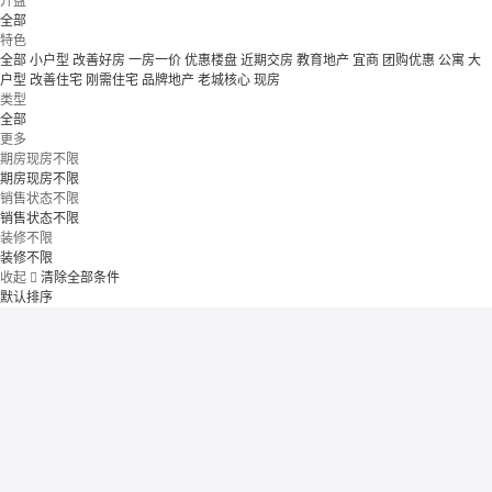
开盘
全部
特色
全部
小户型
改善好房
一房一价
优惠楼盘
近期交房
教育地产
宜商
团购优惠
公寓
大
户型
改善住宅
刚需住宅
品牌地产
老城核心
现房
类型
全部
更多
期房现房不限
期房现房不限
销售状态不限
销售状态不限
装修不限
装修不限
收起

清除全部条件
默认排序