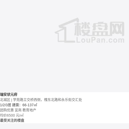
瑞安状元府
北城区 | 学苑路立交桥西侧，槐东北路和永乐街交汇处
1/2/3居
建面：66-137㎡
团购优惠
宜商
教育地产
均价
6500
元/㎡
最受关注的楼盘