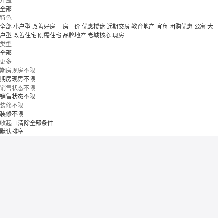
开盘
全部
特色
全部
小户型
改善好房
一房一价
优惠楼盘
近期交房
教育地产
宜商
团购优惠
公寓
大
户型
改善住宅
刚需住宅
品牌地产
老城核心
现房
类型
全部
更多
期房现房不限
期房现房不限
销售状态不限
销售状态不限
装修不限
装修不限
收起

清除全部条件
默认排序