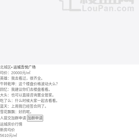
北城区
•
运城吾悦广场
均价：
20000元/㎡
英雄：我去看过，很齐全。
牛转乾坤：这个楼盘价格波动大么？
回忆：我建议你们去楼盘看看。
大头：也可以直接咨询置业管家。
吃了么：什么时候大家一起去看看。
蓝天：上周我已经签合同了。
雪花飘飘：好的呢。
人提交加群申请
加群申请
运城房价行情
新房均价
5610
元/㎡