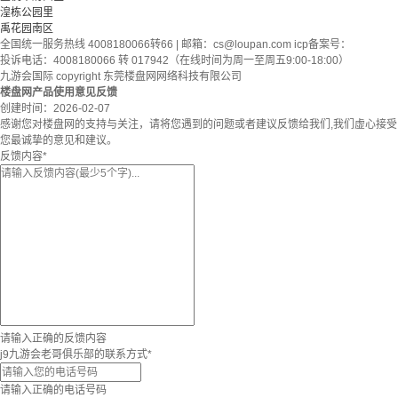
湟栋公园里
禹花园南区
全国统一服务热线 4008180066转66 | 邮箱：
cs@loupan.com
icp备案号：
投诉电话：4008180066 转 017942（在线时间为周一至周五9:00-18:00）
九游会国际 copyright 东莞楼盘网网络科技有限公司
楼盘网产品使用意见反馈
创建时间：
2026-02-07
感谢您对楼盘网的支持与关注，请将您遇到的问题或者建议反馈给我们,我们虚心接受
您最诚挚的意见和建议。
反馈内容
*
请输入正确的反馈内容
j9九游会老哥俱乐部的联系方式
*
请输入正确的电话号码