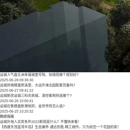
运城人气盘五洲幸福城壹号院、怡锦苑哪个规划好?
2025-06-28 09:36:30
运城热销楼盘熙溪里、大运外滩北园配套完备吗?
2025-06-27 09:41:22
运城新房运城三科农商城、清控紫荆府选哪个?
2025-06-26 10:00:41
运城在售楼盘新港悦府、金世学府怎么选?
2025-06-25 10:20:32
购房指南
运城外地人买房条件2023新规是什么？不懂快来看！
【西建天茂蓝湾半岛】生态康养·通达形胜·精工细作，只为给您一个花园的家！