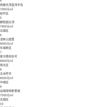
4
西建天茂蓝湾半岛
7000元/㎡
经开区
5
碧桂园云顶
7800元/㎡
北城区
6
湟栋公园里
9000元/㎡
东城新区
7
星河晋府玖号
6600元/㎡
西北区
8
五洲芳华
6500元/㎡
中城区
9
运城绿地新里城
7500元/㎡
北城区
10