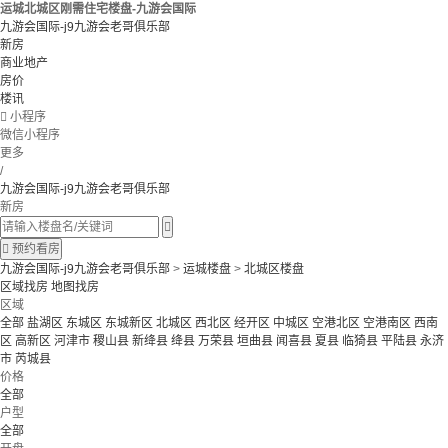
运城北城区刚需住宅楼盘-九游会国际
九游会国际-j9九游会老哥俱乐部
新房
商业地产
房价
楼讯

小程序
微信小程序
更多
/
九游会国际-j9九游会老哥俱乐部
新房


预约看房
九游会国际-j9九游会老哥俱乐部
>
运城楼盘
>
北城区楼盘
区域找房
地图找房
区域
全部
盐湖区
东城区
东城新区
北城区
西北区
经开区
中城区
空港北区
空港南区
西南
区
高新区
河津市
稷山县
新绛县
绛县
万荣县
垣曲县
闻喜县
夏县
临猗县
平陆县
永济
市
芮城县
价格
全部
户型
全部