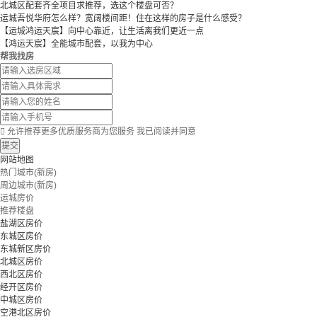
北城区配套齐全项目求推荐，选这个楼盘可否？
运城吾悦华府怎么样？宽阔楼间距！住在这样的房子是什么感受？
【运城鸿运天宸】向中心靠近，让生活离我们更近一点
【鸿运天宸】全能城市配套，以我为中心
帮我找房

允许推荐更多优质服务商为您服务
我已阅读并同意
提交
网站地图
热门城市(新房)
周边城市(新房)
运城房价
推荐楼盘
盐湖区房价
东城区房价
东城新区房价
北城区房价
西北区房价
经开区房价
中城区房价
空港北区房价