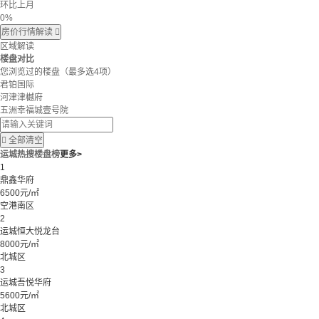
环比上月
0%
房价行情解读

区域解读
楼盘对比
您浏览过的楼盘
（最多选4项）
君铂国际
河津津樾府
五洲幸福城壹号院

全部清空
运城热搜楼盘榜
更多>
1
鼎鑫华府
6500元/㎡
空港南区
2
运城恒大悦龙台
8000元/㎡
北城区
3
运城吾悦华府
5600元/㎡
北城区