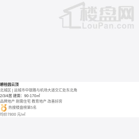
碧桂园云顶
北城区 | 运城市中银路与机场大道交汇处东北角
2/3/4居
建面：90-170㎡
品牌地产
刚需住宅
教育地产
改善好房
热搜楼盘榜第5名
均价
7800
元/㎡