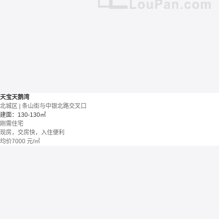
天宝天鹅湾
北城区 | 条山街与中银北路交叉口
建面：130-130㎡
刚需住宅
现房，交房快，入住便利
均价
7000
元/㎡