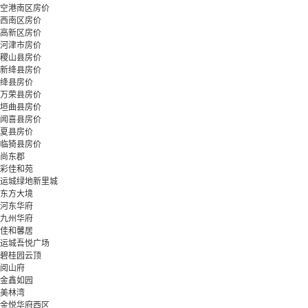
空港南区房价
西南区房价
高新区房价
河津市房价
稷山县房价
新绛县房价
绛县房价
万荣县房价
垣曲县房价
闻喜县房价
夏县房价
临猗县房价
尚东郡
彩佳和苑
运城绿地新里城
东方大境
河东华府
九州华府
佳和馨居
运城吾悦广场
碧桂园云顶
阅山府
金鑫如园
美林湾
金悦华府西区