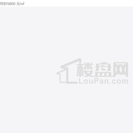
均价
5800
元/㎡