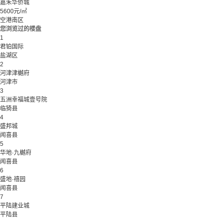
嘉禾华侨城
5600元/㎡
空港南区
您浏览过的楼盘
1
君铂国际
盐湖区
2
河津津樾府
河津市
3
五洲幸福城壹号院
临猗县
4
盛邦城
闻喜县
5
华地·九樾府
闻喜县
6
盛地·禧园
闻喜县
7
平陆建业城
平陆县