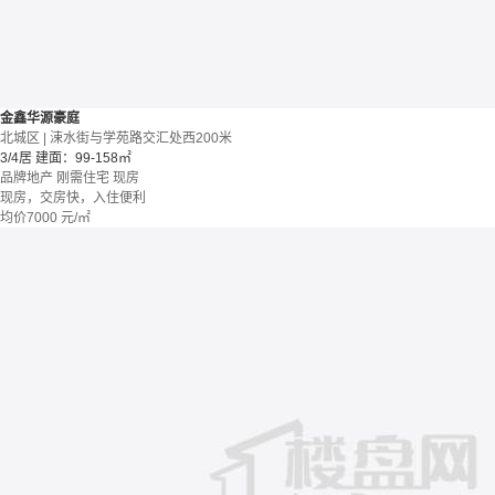
金鑫华源豪庭
北城区 | 涑水街与学苑路交汇处西200米
3/4居
建面：99-158㎡
品牌地产
刚需住宅
现房
现房，交房快，入住便利
均价
7000
元/㎡