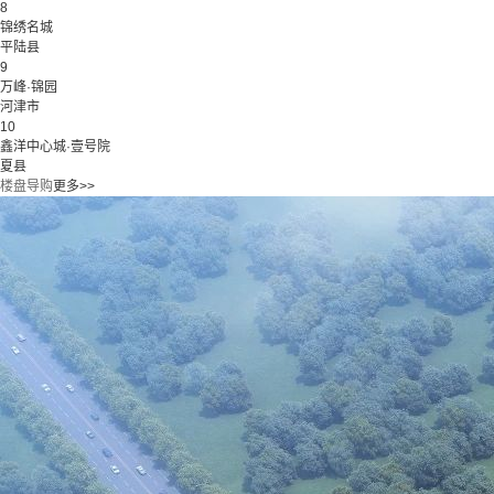
8
锦绣名城
平陆县
9
万峰·锦园
河津市
10
鑫洋中心城·壹号院
夏县
楼盘导购
更多>>