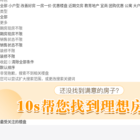
特色
全部
小户型
改善好房
一房一价
优惠楼盘
近期交房
教育地产
宜商
团购优惠
公寓
大
类型
全部
更多
期房现房不限
期房现房不限
销售状态不限
销售状态不限
装修不限
装修不限
收起

清除全部条件
默认排序
非常抱歉，搜索不到相关楼盘
您可以尝试扩大搜索范围，或更改搜索关键词
最受关注的楼盘