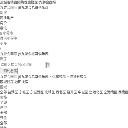
运城临猗县团购优惠楼盘-九游会国际
九游会国际-j9九游会老哥俱乐部
新房
商业地产
房价
楼讯

小程序
微信小程序
更多
/
九游会国际-j9九游会老哥俱乐部
新房


预约看房
九游会国际-j9九游会老哥俱乐部
>
运城楼盘
>
临猗县楼盘
区域找房
地图找房
区域
全部
盐湖区
东城区
东城新区
北城区
西北区
经开区
中城区
空港北区
空港南区
西南
价格
全部
户型
全部
开盘
全部