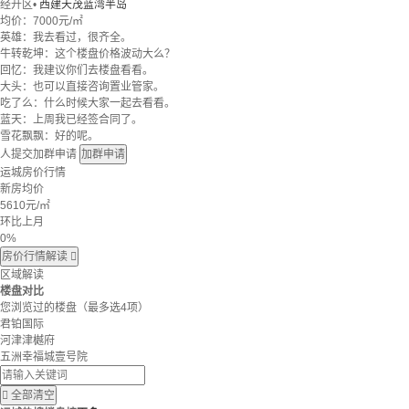
经开区
•
西建天茂蓝湾半岛
均价：
7000元/㎡
英雄：我去看过，很齐全。
牛转乾坤：这个楼盘价格波动大么？
回忆：我建议你们去楼盘看看。
大头：也可以直接咨询置业管家。
吃了么：什么时候大家一起去看看。
蓝天：上周我已经签合同了。
雪花飘飘：好的呢。
人提交加群申请
加群申请
运城房价行情
新房均价
5610
元/㎡
环比上月
0%
房价行情解读

区域解读
楼盘对比
您浏览过的楼盘
（最多选4项）
君铂国际
河津津樾府
五洲幸福城壹号院

全部清空