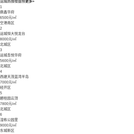
运城热搜楼盘榜
更多>
1
鼎鑫华府
6500元/㎡
空港南区
2
运城恒大悦龙台
8000元/㎡
北城区
3
运城吾悦华府
5600元/㎡
北城区
4
西建天茂蓝湾半岛
7000元/㎡
经开区
5
碧桂园云顶
7800元/㎡
北城区
6
湟栋公园里
9000元/㎡
东城新区