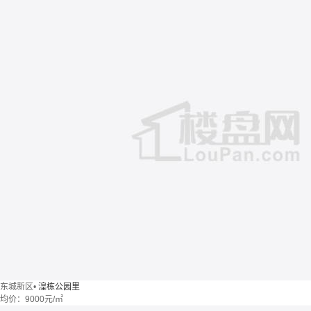
东城新区
•
湟栋公园里
均价：
9000元/㎡