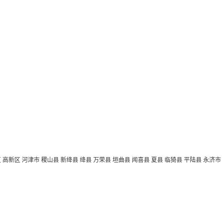
区
高新区
河津市
稷山县
新绛县
绛县
万荣县
垣曲县
闻喜县
夏县
临猗县
平陆县
永济市