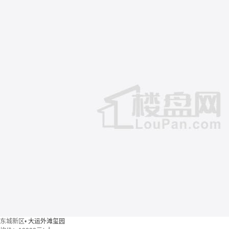
东城新区
•
大运外滩玺园