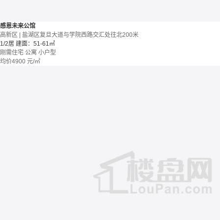
感恩未来公馆
高新区 | 盐湖区复旦大道与学院西路交汇处往北200米
1/2居
建面：51-61㎡
刚需住宅
公寓
小户型
均价
4900
元/㎡