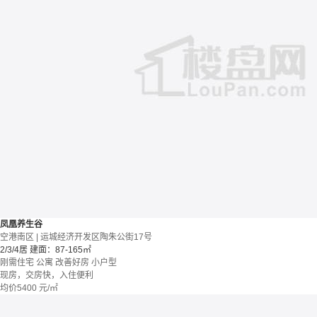
凤凰养生谷
空港南区 | 运城经济开发区陶朱公街17号
2/3/4居
建面：87-165㎡
刚需住宅
公寓
改善好房
小户型
现房，交房快，入住便利
均价
5400
元/㎡