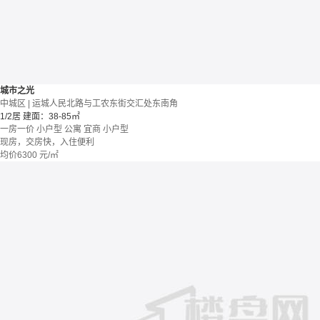
城市之光
中城区 | 运城人民北路与工农东街交汇处东南角
1/2居
建面：38-85㎡
一房一价
小户型
公寓
宜商
小户型
现房，交房快，入住便利
均价
6300
元/㎡