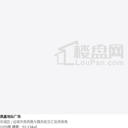
鼎鑫地标广场
东城区 | 运城市周西路与魏风街交汇处西南角
1/2/3居
建面：52-134㎡