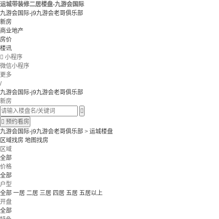
运城带装修二居楼盘-九游会国际
九游会国际-j9九游会老哥俱乐部
新房
商业地产
房价
楼讯

小程序
微信小程序
更多
/
九游会国际-j9九游会老哥俱乐部
新房


预约看房
九游会国际-j9九游会老哥俱乐部
>
运城楼盘
区域找房
地图找房
区域
全部
价格
全部
户型
全部
一居
二居
三居
四居
五居
五居以上
开盘
全部