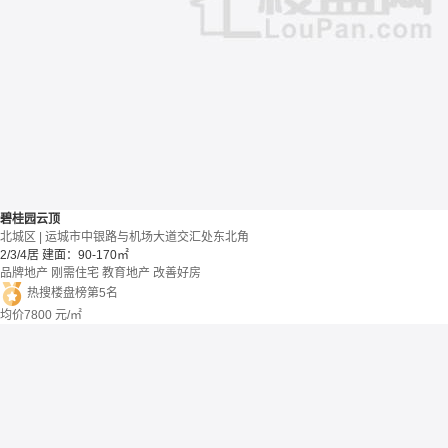
碧桂园云顶
北城区 | 运城市中银路与机场大道交汇处东北角
2/3/4居
建面：90-170㎡
品牌地产
刚需住宅
教育地产
改善好房
热搜楼盘榜第5名
均价
7800
元/㎡