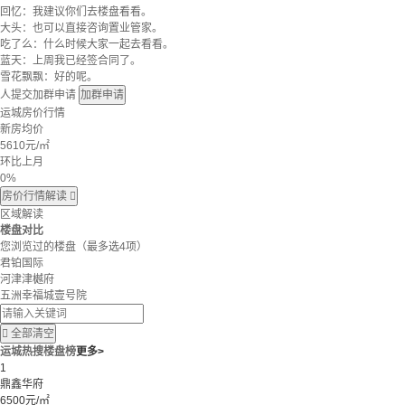
回忆：我建议你们去楼盘看看。
大头：也可以直接咨询置业管家。
吃了么：什么时候大家一起去看看。
蓝天：上周我已经签合同了。
雪花飘飘：好的呢。
人提交加群申请
加群申请
运城房价行情
新房均价
5610
元/㎡
环比上月
0%
房价行情解读

区域解读
楼盘对比
您浏览过的楼盘
（最多选4项）
君铂国际
河津津樾府
五洲幸福城壹号院

全部清空
运城热搜楼盘榜
更多>
1
鼎鑫华府
6500元/㎡