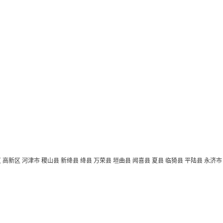
区
高新区
河津市
稷山县
新绛县
绛县
万荣县
垣曲县
闻喜县
夏县
临猗县
平陆县
永济市