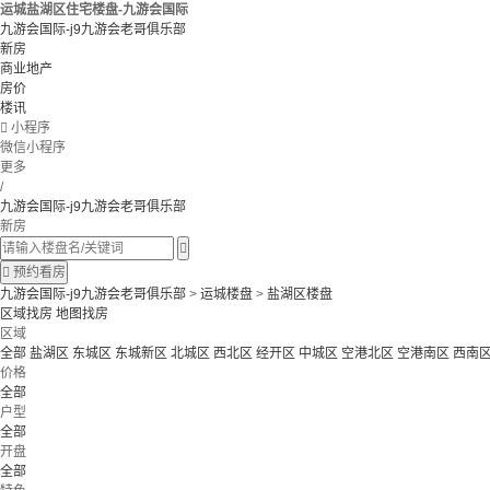
运城盐湖区住宅楼盘-九游会国际
九游会国际-j9九游会老哥俱乐部
新房
商业地产
房价
楼讯

小程序
微信小程序
更多
/
九游会国际-j9九游会老哥俱乐部
新房


预约看房
九游会国际-j9九游会老哥俱乐部
>
运城楼盘
>
盐湖区楼盘
区域找房
地图找房
区域
全部
盐湖区
东城区
东城新区
北城区
西北区
经开区
中城区
空港北区
空港南区
西南
价格
全部
户型
全部
开盘
全部