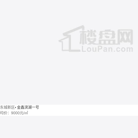
东城新区
•
金鑫滨湖一号
均价：
9000元/㎡