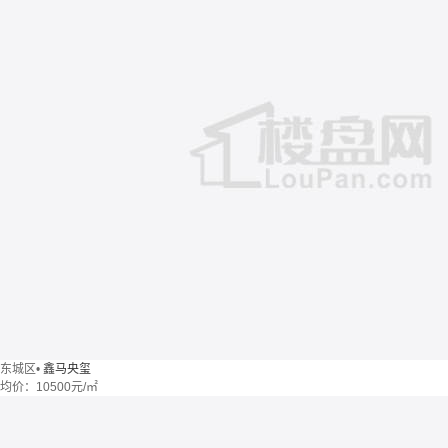
东城区
•
鑫马央玺
均价：
10500元/㎡