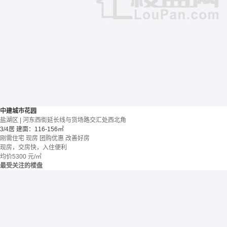
中建城市花园
盐湖区 | 河东西街延长线与货场路交汇处西北角
3/4居
建面：116-156㎡
刚需住宅
现房
团购优惠
改善好房
现房，交房快，入住便利
均价
5300
元/㎡
最受关注的楼盘