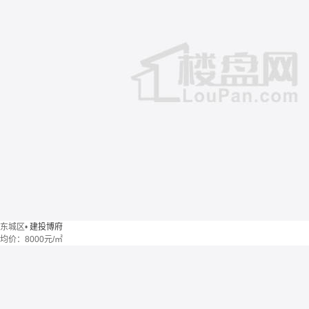
东城区
•
建投博府
均价：
8000元/㎡