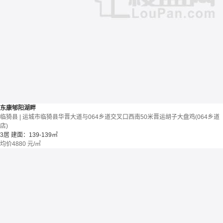
东康郇阳湖畔
临猗县 | 运城市临猗县华晋大道与064乡道交叉口西南50米晋运胡子大盘鸡(064乡道
店)
3居
建面：139-139㎡
均价
4880
元/㎡