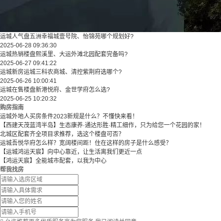
运城人气盘五洲幸福城壹号院、怡锦苑哪个规划好?
2025-06-28 09:36:30
运城热销楼盘熙溪里、大运外滩北园配套完备吗?
2025-06-27 09:41:22
运城新房运城三科农商城、清控紫荆府选哪个?
2025-06-26 10:00:41
运城在售楼盘新港悦府、金世学府怎么选?
2025-06-25 10:20:32
购房指南
运城外地人买房条件2023新规是什么？不懂快来看！
【西建天茂蓝湾半岛】生态康养·通达形胜·精工细作，只为给您一个花园的家！
北城区配套齐全项目求推荐，选这个楼盘可否？
运城吾悦华府怎么样？宽阔楼间距！住在这样的房子是什么感受？
【运城鸿运天宸】向中心靠近，让生活离我们更近一点
【鸿运天宸】全能城市配套，以我为中心
帮我找房