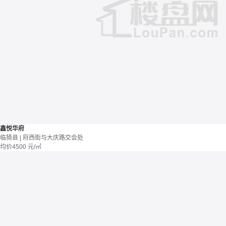
鑫悦华府
临猗县 | 府西街与大庆路交会处
均价
4500
元/㎡