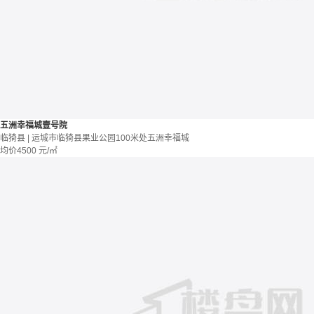
五洲幸福城壹号院
临猗县 | 运城市临猗县果业公园100米处五洲幸福城
均价
4500
元/㎡