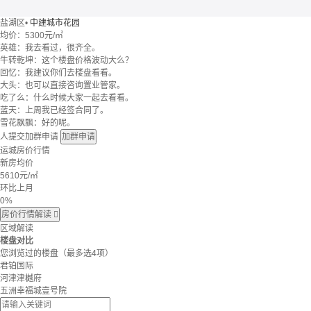
盐湖区
•
中建城市花园
均价：
5300元/㎡
英雄：我去看过，很齐全。
牛转乾坤：这个楼盘价格波动大么？
回忆：我建议你们去楼盘看看。
大头：也可以直接咨询置业管家。
吃了么：什么时候大家一起去看看。
蓝天：上周我已经签合同了。
雪花飘飘：好的呢。
人提交加群申请
加群申请
运城房价行情
新房均价
5610
元/㎡
环比上月
0%
房价行情解读

区域解读
楼盘对比
您浏览过的楼盘
（最多选4项）
君铂国际
河津津樾府
五洲幸福城壹号院