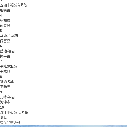
3
五洲幸福城壹号院
临猗县
4
盛邦城
闻喜县
5
华地·九樾府
闻喜县
6
盛地·禧园
闻喜县
7
平陆建业城
平陆县
8
锦绣名城
平陆县
9
万峰·锦园
河津市
10
鑫洋中心城·壹号院
夏县
楼盘导购
更多>>