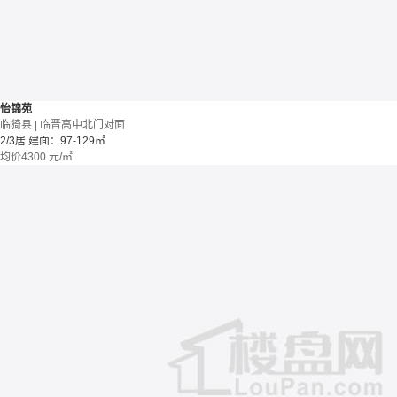
怡锦苑
临猗县 | 临晋高中北门对面
2/3居
建面：97-129㎡
均价
4300
元/㎡