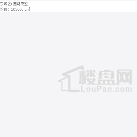
东城区
•
鑫马央玺
均价：
10500元/㎡