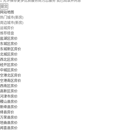

允许推荐更多优质服务商为您服务
我已阅读并同意
提交
网站地图
热门城市(新房)
周边城市(新房)
运城房价
推荐楼盘
盐湖区房价
东城区房价
东城新区房价
北城区房价
西北区房价
经开区房价
中城区房价
空港北区房价
空港南区房价
西南区房价
高新区房价
河津市房价
稷山县房价
新绛县房价
绛县房价
万荣县房价
垣曲县房价
闻喜县房价