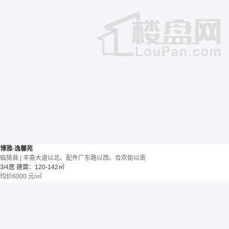
博雅·逸馨苑
临猗县 | 丰喜大道以北、配件厂东路以西、合欢街以南
3/4居
建面：120-142㎡
均价
6000
元/㎡