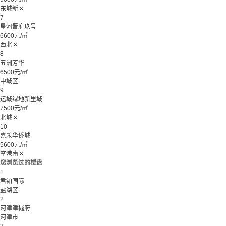
东城新区
7
星河晋府玖号
6600元/㎡
西北区
8
五洲芳华
6500元/㎡
中城区
9
运城绿地新里城
7500元/㎡
北城区
10
嘉禾华侨城
5600元/㎡
空港南区
您浏览过的楼盘
1
君铂国际
盐湖区
2
河津津樾府
河津市