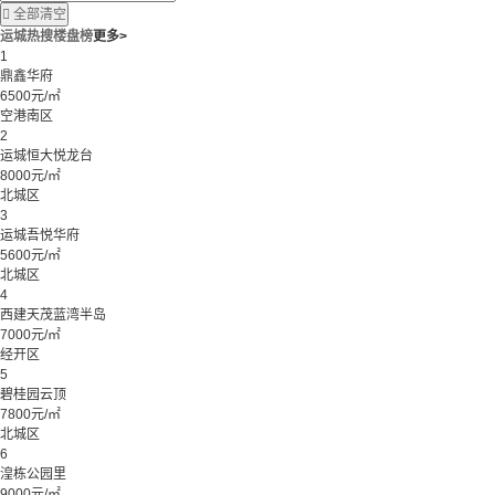

全部清空
运城热搜楼盘榜
更多>
1
鼎鑫华府
6500元/㎡
空港南区
2
运城恒大悦龙台
8000元/㎡
北城区
3
运城吾悦华府
5600元/㎡
北城区
4
西建天茂蓝湾半岛
7000元/㎡
经开区
5
碧桂园云顶
7800元/㎡
北城区
6
湟栋公园里
9000元/㎡