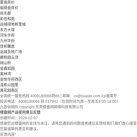
夏县房价
临猗县房价
尚东郡
彩佳和苑
运城绿地新里城
东方大境
河东华府
九州华府
佳和馨居
运城吾悦广场
碧桂园云顶
阅山府
金鑫如园
美林湾
金悦华府西区
湟栋公园里
禹花园南区
全国统一服务热线 4008180066转66 | 邮箱：
cs@loupan.com
icp备案号：
投诉电话：4008180066 转 017942（在线时间为周一至周五9:00-18:00）
九游会国际 copyright 东莞楼盘网网络科技有限公司
楼盘网产品使用意见反馈
创建时间：
2026-02-07
感谢您对楼盘网的支持与关注，请将您遇到的问题或者建议反馈给我们,我们虚心接受
您最诚挚的意见和建议。
反馈内容
*