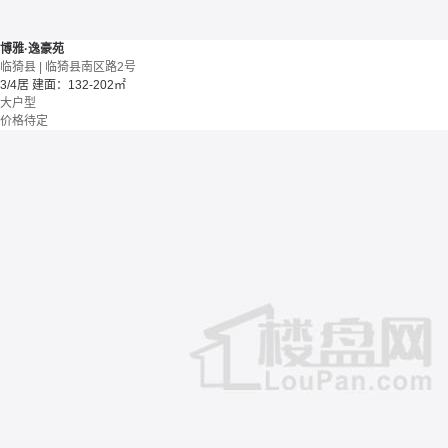
博雅·逸豪苑
临猗县 | 临猗县南区路2号
3/4居
建面：132-202㎡
大户型
价格待定