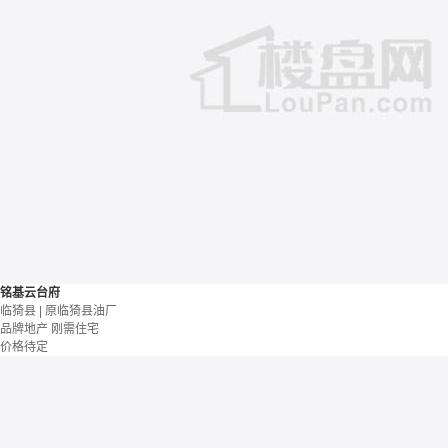
铭基云台府
临猗县 | 原临猗县油厂
品牌地产
刚需住宅
价格待定