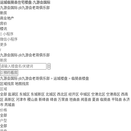
运城临猗县住宅楼盘-九游会国际
九游会国际-j9九游会老哥俱乐部
新房
商业地产
房价
楼讯

小程序
微信小程序
更多
/
九游会国际-j9九游会老哥俱乐部
新房


预约看房
九游会国际-j9九游会老哥俱乐部
>
运城楼盘
>
临猗县楼盘
区域找房
地图找房
区域
全部
盐湖区
东城区
东城新区
北城区
西北区
经开区
中城区
空港北区
空港南区
西南
区
高新区
河津市
稷山县
新绛县
绛县
万荣县
垣曲县
闻喜县
夏县
临猗县
平陆县
永济
市
芮城县
价格
全部
户型
全部