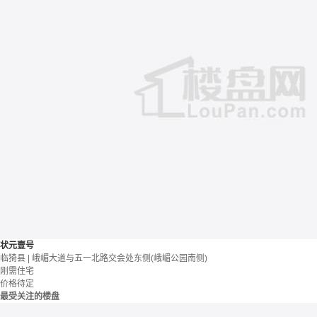
状元壹号
临猗县 | 峨嵋大道与五一北路交会处东侧(峨嵋公园南侧)
刚需住宅
价格待定
最受关注的楼盘