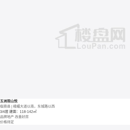
五洲观山悦
临猗县 | 峨嵋大道以南，东城路以西
3/4居
建面：118-142㎡
品牌地产
改善好房
价格待定