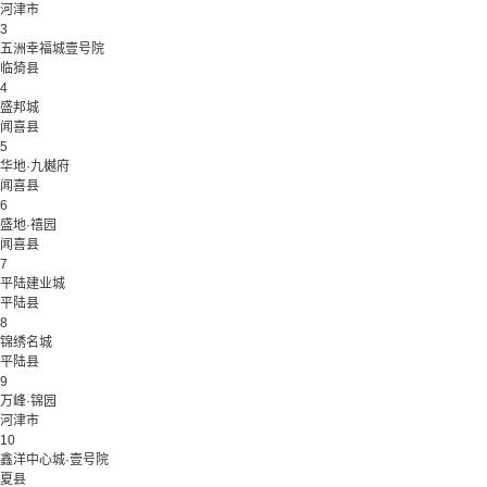
河津市
3
五洲幸福城壹号院
临猗县
4
盛邦城
闻喜县
5
华地·九樾府
闻喜县
6
盛地·禧园
闻喜县
7
平陆建业城
平陆县
8
锦绣名城
平陆县
9
万峰·锦园
河津市
10
鑫洋中心城·壹号院
夏县