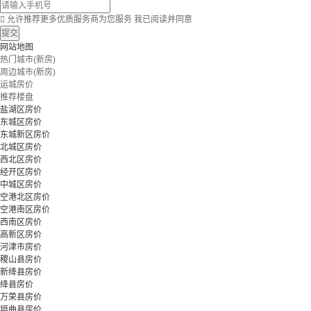

允许推荐更多优质服务商为您服务
我已阅读并同意
提交
网站地图
热门城市(新房)
周边城市(新房)
运城房价
推荐楼盘
盐湖区房价
东城区房价
东城新区房价
北城区房价
西北区房价
经开区房价
中城区房价
空港北区房价
空港南区房价
西南区房价
高新区房价
河津市房价
稷山县房价
新绛县房价
绛县房价
万荣县房价
垣曲县房价