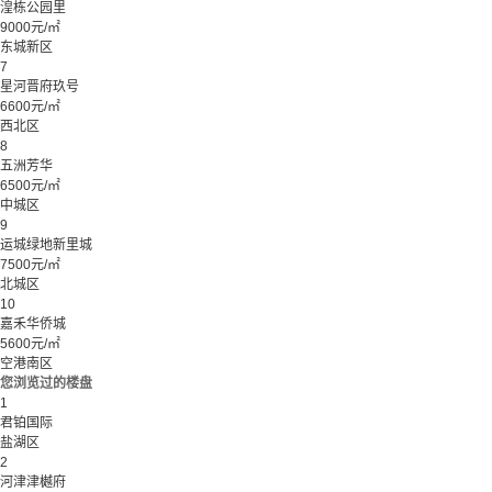
湟栋公园里
9000元/㎡
东城新区
7
星河晋府玖号
6600元/㎡
西北区
8
五洲芳华
6500元/㎡
中城区
9
运城绿地新里城
7500元/㎡
北城区
10
嘉禾华侨城
5600元/㎡
空港南区
您浏览过的楼盘
1
君铂国际
盐湖区
2
河津津樾府