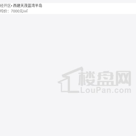
经开区
•
西建天茂蓝湾半岛
均价：
7000元/㎡