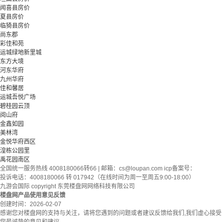
闻喜县房价
夏县房价
临猗县房价
尚东郡
彩佳和苑
运城绿地新里城
东方大境
河东华府
九州华府
佳和馨居
运城吾悦广场
碧桂园云顶
阅山府
金鑫如园
美林湾
金悦华府西区
湟栋公园里
禹花园南区
全国统一服务热线 4008180066转66 | 邮箱：
cs@loupan.com
icp备案号：
投诉电话：4008180066 转 017942（在线时间为周一至周五9:00-18:00）
九游会国际 copyright 东莞楼盘网网络科技有限公司
楼盘网产品使用意见反馈
创建时间：
2026-02-07
感谢您对楼盘网的支持与关注，请将您遇到的问题或者建议反馈给我们,我们虚心接受