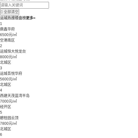

全部清空
运城热搜楼盘榜
更多>
1
鼎鑫华府
6500元/㎡
空港南区
2
运城恒大悦龙台
8000元/㎡
北城区
3
运城吾悦华府
5600元/㎡
北城区
4
西建天茂蓝湾半岛
7000元/㎡
经开区
5
碧桂园云顶
7800元/㎡
北城区
6