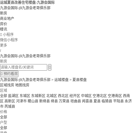
运城夏县改善住宅楼盘-九游会国际
九游会国际-j9九游会老哥俱乐部
新房
商业地产
房价
楼讯

小程序
微信小程序
更多
/
九游会国际-j9九游会老哥俱乐部
新房


预约看房
九游会国际-j9九游会老哥俱乐部
>
运城楼盘
>
夏县楼盘
区域找房
地图找房
区域
全部
盐湖区
东城区
东城新区
北城区
西北区
经开区
中城区
空港北区
空港南区
西南
区
高新区
河津市
稷山县
新绛县
绛县
万荣县
垣曲县
闻喜县
夏县
临猗县
平陆县
永济
市
芮城县
价格
全部
户型
全部