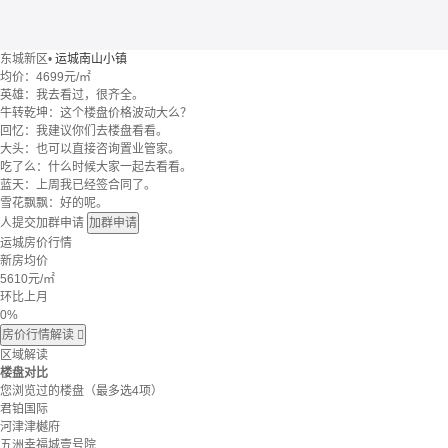
东城新区
•
运城南山小镇
均价：
4699元/㎡
英雄：我去看过，很齐全。
牛转乾坤：这个楼盘价格波动大么？
回忆：我建议你们去楼盘看看。
大头：也可以直接咨询置业管家。
吃了么：什么时候大家一起去看看。
蓝天：上周我已经签合同了。
雪花飘飘：好的呢。
人提交加群申请
加群申请
运城房价行情
新房均价
5610
元/㎡
环比上月
0%
房价行情解读

区域解读
楼盘对比
您浏览过的楼盘
（最多选4项）
君铂国际
河津津樾府
五洲幸福城壹号院