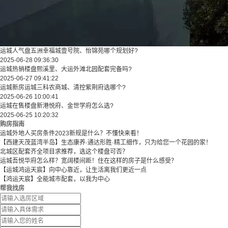
运城人气盘五洲幸福城壹号院、怡锦苑哪个规划好?
2025-06-28 09:36:30
运城热销楼盘熙溪里、大运外滩北园配套完备吗?
2025-06-27 09:41:22
运城新房运城三科农商城、清控紫荆府选哪个?
2025-06-26 10:00:41
运城在售楼盘新港悦府、金世学府怎么选?
2025-06-25 10:20:32
购房指南
运城外地人买房条件2023新规是什么？不懂快来看！
【西建天茂蓝湾半岛】生态康养·通达形胜·精工细作，只为给您一个花园的家！
北城区配套齐全项目求推荐，选这个楼盘可否？
运城吾悦华府怎么样？宽阔楼间距！住在这样的房子是什么感受？
【运城鸿运天宸】向中心靠近，让生活离我们更近一点
【鸿运天宸】全能城市配套，以我为中心
帮我找房