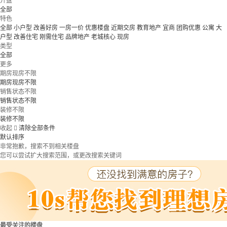
开盘
全部
特色
全部
小户型
改善好房
一房一价
优惠楼盘
近期交房
教育地产
宜商
团购优惠
公寓
大
户型
改善住宅
刚需住宅
品牌地产
老城核心
现房
类型
全部
更多
期房现房不限
期房现房不限
销售状态不限
销售状态不限
装修不限
装修不限
收起

清除全部条件
默认排序
非常抱歉，搜索不到相关楼盘
您可以尝试扩大搜索范围，或更改搜索关键词
最受关注的楼盘