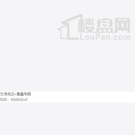
空港南区
•
鼎鑫华府
均价：
6500元/㎡