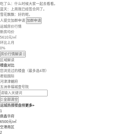
吃了么：什么时候大家一起去看看。
蓝天：上周我已经签合同了。
雪花飘飘：好的呢。
人提交加群申请
加群申请
运城房价行情
新房均价
5610
元/㎡
环比上月
0%
房价行情解读

区域解读
楼盘对比
您浏览过的楼盘
（最多选4项）
君铂国际
河津津樾府
五洲幸福城壹号院

全部清空
运城热搜楼盘榜
更多>
1
鼎鑫华府
6500元/㎡
空港南区
2