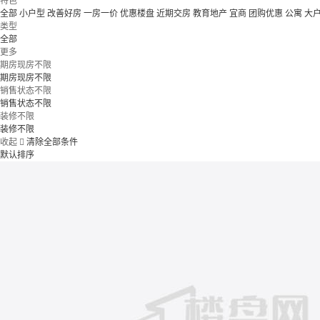
特色
全部
小户型
改善好房
一房一价
优惠楼盘
近期交房
教育地产
宜商
团购优惠
公寓
大
类型
全部
更多
期房现房不限
期房现房不限
销售状态不限
销售状态不限
装修不限
装修不限
收起

清除全部条件
默认排序