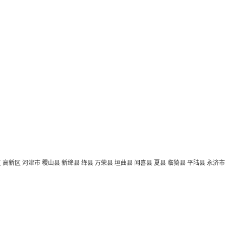
区
高新区
河津市
稷山县
新绛县
绛县
万荣县
垣曲县
闻喜县
夏县
临猗县
平陆县
永济市