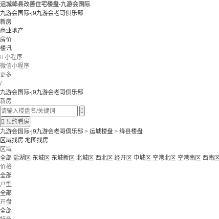
运城绛县改善住宅楼盘-九游会国际
九游会国际-j9九游会老哥俱乐部
新房
商业地产
房价
楼讯

小程序
微信小程序
更多
/
九游会国际-j9九游会老哥俱乐部
新房


预约看房
九游会国际-j9九游会老哥俱乐部
>
运城楼盘
>
绛县楼盘
区域找房
地图找房
区域
全部
盐湖区
东城区
东城新区
北城区
西北区
经开区
中城区
空港北区
空港南区
西南
价格
全部
户型
全部
开盘
全部