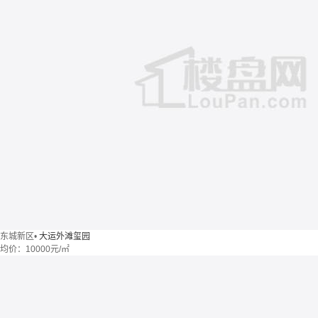
东城新区
•
大运外滩玺园
均价：
10000元/㎡